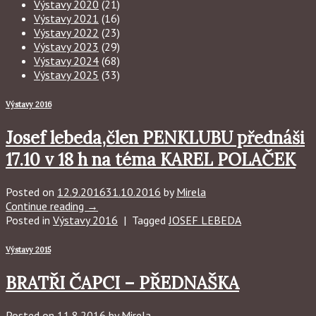
Výstavy 2020
(21)
Výstavy 2021
(16)
Výstavy 2022
(23)
Výstavy 2023
(29)
Výstavy 2024
(68)
Výstavy 2025
(33)
Výstavy 2016
Josef lebeda,člen PENKLUBU přednáši
17.10 v 18 h na téma KAREL POLAČEK
Posted on
12.9.2016
31.10.2016
by
Mirela
Continue reading
→
Posted in
Výstavy 2016
|
Tagged
JOSEF LEBEDA
Výstavy 2015
BRATŘI ČAPCI – PŘEDNAŠKA
Posted on
11.8.2016
by
Mirela