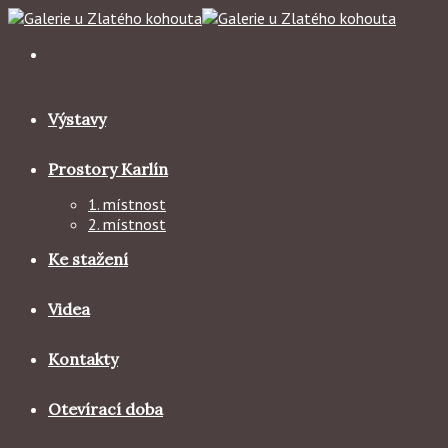
Skip
to
content
Výstavy
Prostory Karlín
1. místnost
2. místnost
Ke stažení
Videa
Kontakty
Otevírací doba