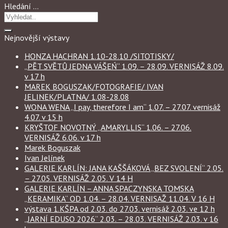
Hledání …
Nejnovější výstavy
HONZA HACHRAN 1.10-28.10 /SITOTISKY/
„PĚT SVĚTŮ JEDNA VÁŠEŃ“ 1.09. – 28.09. VERNISÁŽ 8.09.
v 17 h
MAREK BOGUSZAK/FOTOGRAFIE/ IVAN
JELINEK/PLATNA/ 1.08-28.08
WONA WENA „I pay, therefore I am“ 1.07. – 27.07. vernisáž
4.07. v 15 h
KRYŠTOF NOVOTNÝ „AMARYLLIS“ 1.06. – 27.06.
VERNISÁŽ 6.06. v 17 h
Marek Boguszak
Ivan Jelínek
GALERIE KARLÍN: JANA KAŠŠÁKOVÁ „BEZ SVOLENÍ“ 2.05.
– 27.05. VERNISÁŽ 2.05. V 14 H
GALERIE KARLÍN – ANNA SPACZYNSKA TOMSKA
„KERAMIKA“ OD 1.04. – 28.04. VERNISAŽ 11.04. V 16 H
výstava 1.KŠPA od 2.03. do 27.03. vernisáž 2.03. ve 12 h
„JARNÍ EDUSO 2026“ 2.03. – 28.03. VERNISÁŽ 2.03. v 16