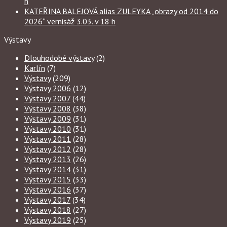
h
KATEŘINA BALEJOVÁ alias ZULEYKA „obrazy od 2014 do
2026“ vernisáž 3.03. v 18 h
Výstavy
Dlouhodobé výstavy
(2)
Karlín
(7)
Výstavy
(209)
Výstavy 2006
(12)
Výstavy 2007
(44)
Výstavy 2008
(38)
Výstavy 2009
(31)
Výstavy 2010
(31)
Výstavy 2011
(28)
Výstavy 2012
(28)
Výstavy 2013
(26)
Výstavy 2014
(31)
Výstavy 2015
(33)
Výstavy 2016
(37)
Výstavy 2017
(34)
Výstavy 2018
(27)
Výstavy 2019
(25)