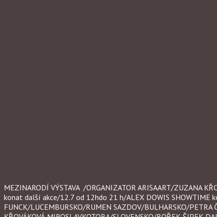
MEZINARODÍ VÝSTAVA /ORGANIZATOR ARISAART/ZUZANA KŘOVAKOV
konat další akce/12.7 od 12hdo 21 h/ALEX DOWIS SHOWTIME k
FUNCK/LUCEMBURSKO/RUMEN SAZDOV/BULHARSKO/PETRA Č
KŘOVÁKOVÁ,MIROSLAVKOTORA/SLOVENSKO/BOŘEK ŠIPEK,DAL