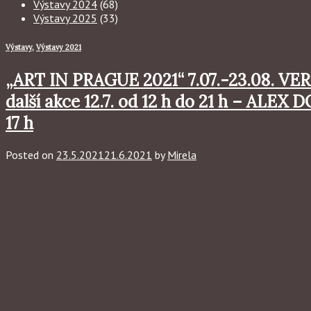
Výstavy 2024
(68)
Výstavy 2025
(33)
Výstavy
,
Výstavy 2021
„ART IN PRAGUE 2021“ 7.07.-23.08. VERN
další akce 12.7. od 12 h do 21 h – ALE
17 h
Posted on
23.5.2021
21.6.2021
by
Mirela