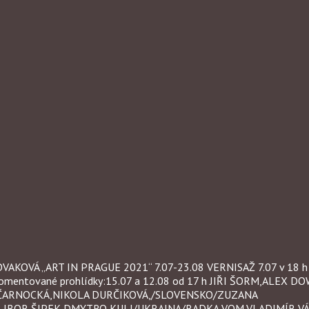
Á „ART IN PRAGUE 2021“ 7.07-23.08 VERNISAŽ 7.07 v 18 h v d
omentované prohlídky:15.07 a 12.08 od 17 h JIŘI ŠORM,ALEX D
ARNOCKÁ,NIKOLA DURČIKOVÁ,/SLOVENSKO/ZUZANA
IBOR ŠIPEK,DMYTRO KULI/UKRAINA/RADKA VOM,VLADIMÍR V