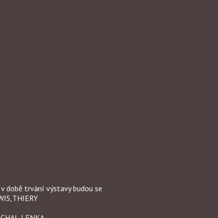
obě trvání výstavy budou se
OWIS,THIERY
ÁCHAL,LENKA