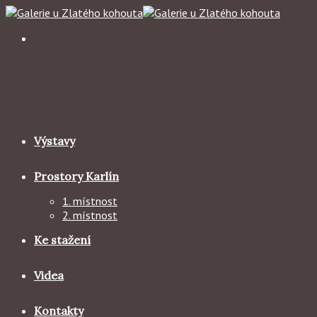
Skip
to
content
Výstavy
Prostory Karlín
1. místnost
2. místnost
Ke stažení
Videa
Kontakty