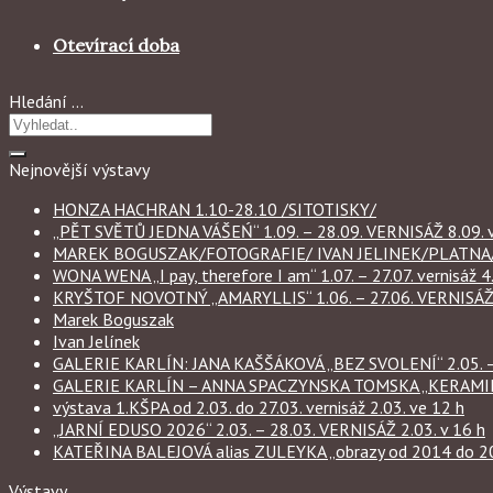
Otevírací doba
Hledání …
Nejnovější výstavy
HONZA HACHRAN 1.10-28.10 /SITOTISKY/
„PĚT SVĚTŮ JEDNA VÁŠEŃ“ 1.09. – 28.09. VERNISÁŽ 8.09. v
MAREK BOGUSZAK/FOTOGRAFIE/ IVAN JELINEK/PLATNA/ 
WONA WENA „I pay, therefore I am“ 1.07. – 27.07. vernisáž 4.
KRYŠTOF NOVOTNÝ „AMARYLLIS“ 1.06. – 27.06. VERNISÁŽ 6
Marek Boguszak
Ivan Jelínek
GALERIE KARLÍN: JANA KAŠŠÁKOVÁ „BEZ SVOLENÍ“ 2.05. – 
GALERIE KARLÍN – ANNA SPACZYNSKA TOMSKA „KERAMIKA“ 
výstava 1.KŠPA od 2.03. do 27.03. vernisáž 2.03. ve 12 h
„JARNÍ EDUSO 2026“ 2.03. – 28.03. VERNISÁŽ 2.03. v 16 h
KATEŘINA BALEJOVÁ alias ZULEYKA „obrazy od 2014 do 2026
Výstavy