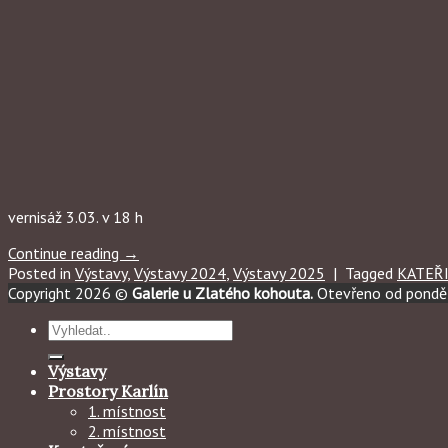
vernisáž 3.03. v 18 h
Continue reading
→
Posted in
Výstavy
,
Výstavy 2024
,
Výstavy 2025
|
Tagged
KATEŘ
Copyright 2026 ©
Galerie u Zlatého kohouta.
Otevřeno od ponděl
Hledat:
Výstavy
Prostory Karlín
1. místnost
2. místnost