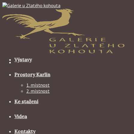
Skip
to
content
Výstavy
Prostory Karlín
1. místnost
2. místnost
Ke stažení
Videa
Kontakty