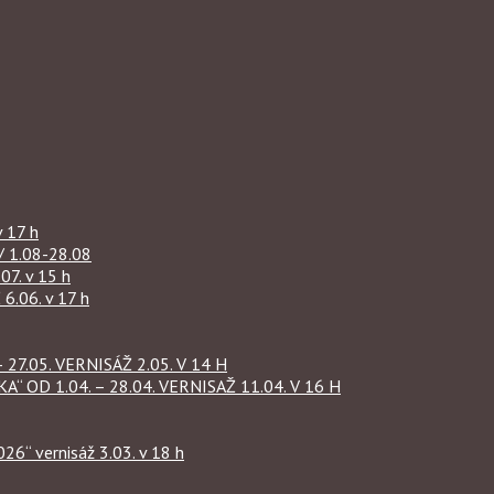
 17 h
1.08-28.08
07. v 15 h
.06. v 17 h
27.05. VERNISÁŽ 2.05. V 14 H
OD 1.04. – 28.04. VERNISAŽ 11.04. V 16 H
“ vernisáž 3.03. v 18 h