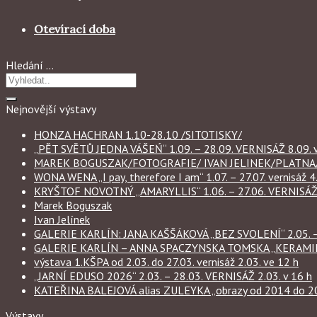
Otevírací doba
Hledání …
Nejnovější výstavy
HONZA HACHRAN 1.10-28.10 /SITOTISKY/
„PĚT SVĚTŮ JEDNA VÁŠEŃ“ 1.09. – 28.09. VERNISÁŽ 8.09. v
MAREK BOGUSZAK/FOTOGRAFIE/ IVAN JELINEK/PLATNA/ 
WONA WENA „I pay, therefore I am“ 1.07. – 27.07. vernisáž 4.
KRYŠTOF NOVOTNÝ „AMARYLLIS“ 1.06. – 27.06. VERNISÁŽ 6
Marek Boguszak
Ivan Jelínek
GALERIE KARLÍN: JANA KAŠŠÁKOVÁ „BEZ SVOLENÍ“ 2.05. – 
GALERIE KARLÍN – ANNA SPACZYNSKA TOMSKA „KERAMIKA“ 
výstava 1.KŠPA od 2.03. do 27.03. vernisáž 2.03. ve 12 h
„JARNÍ EDUSO 2026“ 2.03. – 28.03. VERNISÁŽ 2.03. v 16 h
KATEŘINA BALEJOVÁ alias ZULEYKA „obrazy od 2014 do 2026
Výstavy