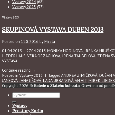
Výstavy 2024
(68)
Výstavy 2025
(33)
Výstavy 2013
SKUPINOVÁ VYSTAVA DUBEN 2013
Posted on
11.8.2016
by
Mirela
01.04.2013 – 27.04.2013 MONIKA HODINOVÁ, IRENKA HRUŠKOV
LIEDERHAUS, VĚRA ORZAGHOVÁ, IRENA TAUBELOVÁ, ZDENA Š
VYSTAVA
Continue reading
→
Posted in
Výstavy 2013
|
Tagged
ANDREA ZIMIČKOVÁ
,
DUŠAN 
JANSOVÁ
,
JANA JIŠOVÁ
,
LADA URBANOVÁJAN VIT
,
MIREK LIEDE
Copyright 2026 ©
Galerie u Zlatého kohouta.
Otevřeno od ponděl
Hledat:
Výstavy
Prostory Karlín