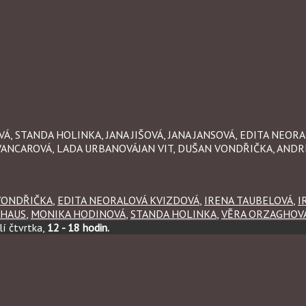
Á, STANDA HOLINKA, JANA JIŠOVÁ, JANA JANSOVÁ, EDITA NEOR
VANCAROVÁ, LADA URBANOVÁJAN VIT, DUŠAN VONDŘIČKA, AND
VONDŘIČKA
,
EDITA NEORALOVÁ KVIZDOVÁ
,
IRENA TAUBELOVÁ
,
I
RHAUS
,
MONIKA HODINOVÁ
,
STANDA HOLINKA
,
VĚRA ORZAGHOV
í čtvrtka,
12 - 18 hodin.