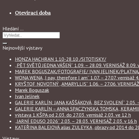
Otevírací doba
Hledání …
Nejnovější výstavy
HONZA HACHRAN 1.10-28.10 /SITOTISKY/
„PĚT SVĚTŮ JEDNA VÁŠEŃ“ 1.09. – 28.09. VERNISÁŽ 8.09. v
MAREK BOGUSZAK/FOTOGRAFIE/ IVAN JELINEK/PLATNA/ 
WONA WENA „I pay, therefore I am“ 1.07. – 27.07. vernisáž 4.
KRYŠTOF NOVOTNÝ „AMARYLLIS“ 1.06. – 27.06. VERNISÁŽ 6
Marek Boguszak
Ivan Jelínek
GALERIE KARLÍN: JANA KAŠŠÁKOVÁ „BEZ SVOLENÍ“ 2.05. – 
GALERIE KARLÍN – ANNA SPACZYNSKA TOMSKA „KERAMIKA“ 
výstava 1.KŠPA od 2.03. do 27.03. vernisáž 2.03. ve 12 h
„JARNÍ EDUSO 2026“ 2.03. – 28.03. VERNISÁŽ 2.03. v 16 h
KATEŘINA BALEJOVÁ alias ZULEYKA „obrazy od 2014 do 2026
Výstavy