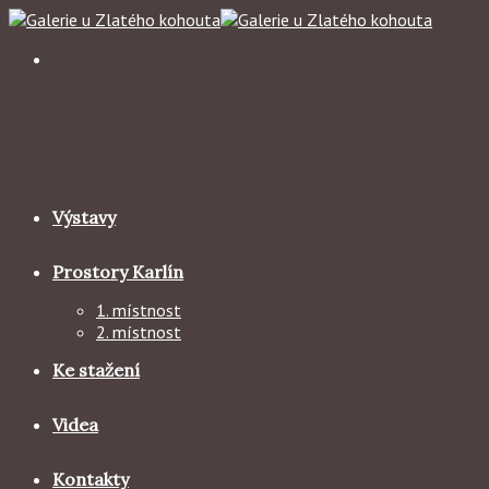
Skip
to
content
Výstavy
Prostory Karlín
1. místnost
2. místnost
Ke stažení
Videa
Kontakty