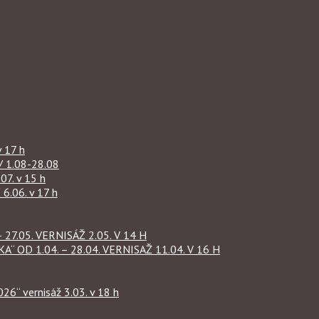
 17 h
1.08-28.08
07. v 15 h
.06. v 17 h
27.05. VERNISÁŽ 2.05. V 14 H
OD 1.04. – 28.04. VERNISAŽ 11.04. V 16 H
“ vernisáž 3.03. v 18 h