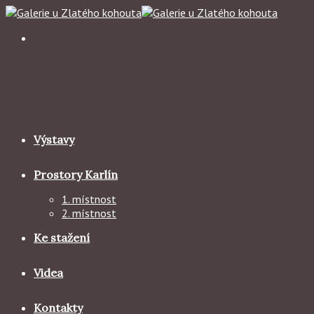
Skip
to
content
Výstavy
Prostory Karlín
1. místnost
2. místnost
Ke stažení
Videa
Kontakty