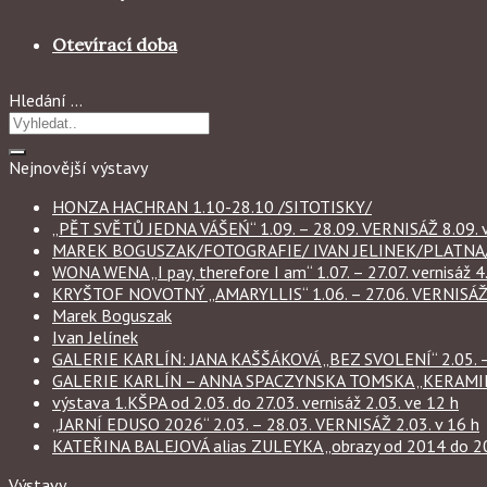
Otevírací doba
Hledání …
Nejnovější výstavy
HONZA HACHRAN 1.10-28.10 /SITOTISKY/
„PĚT SVĚTŮ JEDNA VÁŠEŃ“ 1.09. – 28.09. VERNISÁŽ 8.09. v
MAREK BOGUSZAK/FOTOGRAFIE/ IVAN JELINEK/PLATNA/ 
WONA WENA „I pay, therefore I am“ 1.07. – 27.07. vernisáž 4.
KRYŠTOF NOVOTNÝ „AMARYLLIS“ 1.06. – 27.06. VERNISÁŽ 6
Marek Boguszak
Ivan Jelínek
GALERIE KARLÍN: JANA KAŠŠÁKOVÁ „BEZ SVOLENÍ“ 2.05. – 
GALERIE KARLÍN – ANNA SPACZYNSKA TOMSKA „KERAMIKA“ 
výstava 1.KŠPA od 2.03. do 27.03. vernisáž 2.03. ve 12 h
„JARNÍ EDUSO 2026“ 2.03. – 28.03. VERNISÁŽ 2.03. v 16 h
KATEŘINA BALEJOVÁ alias ZULEYKA „obrazy od 2014 do 2026
Výstavy