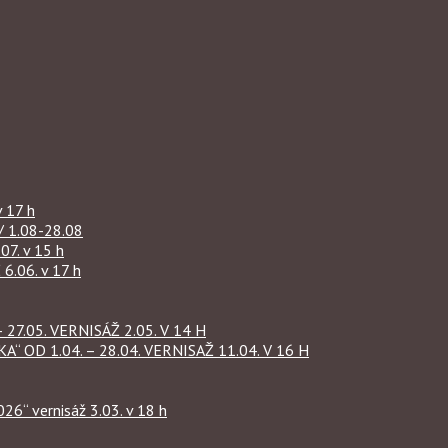
 17 h
1.08-28.08
07. v 15 h
.06. v 17 h
27.05. VERNISÁŽ 2.05. V 14 H
OD 1.04. – 28.04. VERNISAŽ 11.04. V 16 H
“ vernisáž 3.03. v 18 h