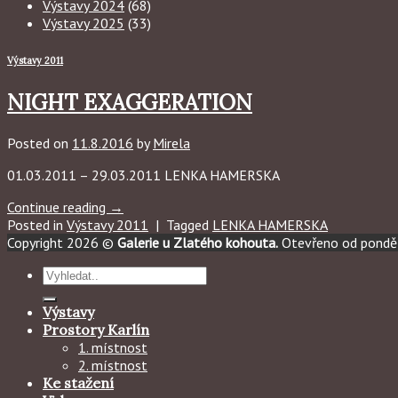
Výstavy 2024
(68)
Výstavy 2025
(33)
Výstavy 2011
NIGHT EXAGGERATION
Posted on
11.8.2016
by
Mirela
01.03.2011 – 29.03.2011 LENKA HAMERSKA
Continue reading
→
Posted in
Výstavy 2011
|
Tagged
LENKA HAMERSKA
Copyright 2026 ©
Galerie u Zlatého kohouta.
Otevřeno od ponděl
Hledat:
Výstavy
Prostory Karlín
1. místnost
2. místnost
Ke stažení