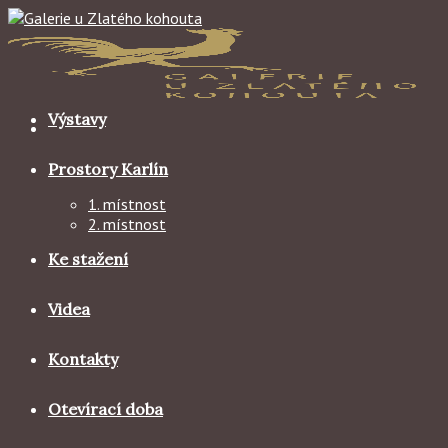
Skip
to
content
Výstavy
Prostory Karlín
1. místnost
2. místnost
Ke stažení
Videa
Kontakty
Otevírací doba