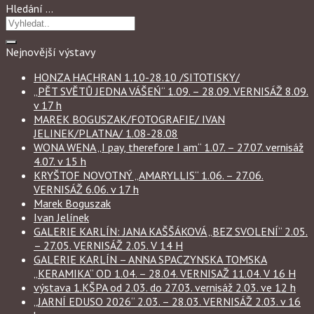
Hledání …
Nejnovější výstavy
HONZA HACHRAN 1.10-28.10 /SITOTISKY/
„PĚT SVĚTŮ JEDNA VÁŠEŃ“ 1.09. – 28.09. VERNISÁŽ 8.09.
v 17 h
MAREK BOGUSZAK/FOTOGRAFIE/ IVAN
JELINEK/PLATNA/ 1.08-28.08
WONA WENA „I pay, therefore I am“ 1.07. – 27.07. vernisáž
4.07. v 15 h
KRYŠTOF NOVOTNÝ „AMARYLLIS“ 1.06. – 27.06.
VERNISÁŽ 6.06. v 17 h
Marek Boguszak
Ivan Jelínek
GALERIE KARLÍN: JANA KAŠŠÁKOVÁ „BEZ SVOLENÍ“ 2.05.
– 27.05. VERNISÁŽ 2.05. V 14 H
GALERIE KARLÍN – ANNA SPACZYNSKA TOMSKA
„KERAMIKA“ OD 1.04. – 28.04. VERNISAŽ 11.04. V 16 H
výstava 1.KŠPA od 2.03. do 27.03. vernisáž 2.03. ve 12 h
„JARNÍ EDUSO 2026“ 2.03. – 28.03. VERNISÁŽ 2.03. v 16