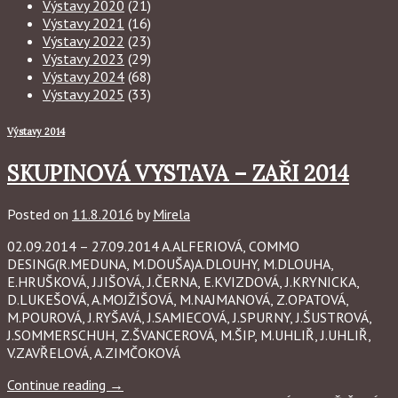
Výstavy 2020
(21)
Výstavy 2021
(16)
Výstavy 2022
(23)
Výstavy 2023
(29)
Výstavy 2024
(68)
Výstavy 2025
(33)
Výstavy 2014
SKUPINOVÁ VYSTAVA – ZAŘI 2014
Posted on
11.8.2016
by
Mirela
02.09.2014 – 27.09.2014 A.ALFERIOVÁ, COMMO
DESING(R.MEDUNA, M.DOUŠA)A.DLOUHY, M.DLOUHA,
E.HRUŠKOVÁ, J.JIŠOVÁ, J.ČERNA, E.KVIZDOVÁ, J.KRYNICKA,
D.LUKEŠOVÁ, A.MOJŽIŠOVÁ, M.NAJMANOVÁ, Z.OPATOVÁ,
M.POUROVÁ, J.RYŠAVÁ, J.SAMIECOVÁ, J.SPURNY, J.ŠUSTROVÁ,
J.SOMMERSCHUH, Z.ŠVANCEROVÁ, M.ŠIP, M.UHLIŘ, J.UHLIŘ,
V.ZAVŘELOVÁ, A.ZIMČOKOVÁ
Continue reading
→