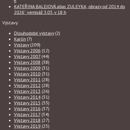
h
KATEŘINA BALEJOVÁ alias ZULEYKA „obrazy od 2014 do
2026“ vernisáž 3.03. v 18 h
Výstavy
Dlouhodobé výstavy
(2)
Karlín
(7)
Výstavy
(209)
Výstavy 2006
(12)
Výstavy 2007
(44)
Výstavy 2008
(38)
Výstavy 2009
(31)
Výstavy 2010
(31)
Výstavy 2011
(28)
Výstavy 2012
(28)
Výstavy 2013
(26)
Výstavy 2014
(31)
Výstavy 2015
(33)
Výstavy 2016
(37)
Výstavy 2017
(34)
Výstavy 2018
(27)
Výstavy 2019
(25)