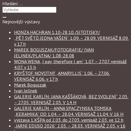
Hledání …
Nejnovější výstavy
HONZA HACHRAN 1.10-28.10 /SITOTISKY/
„PĚT SVĚTŮ JEDNA VÁŠEŃ“ 1.09. – 28.09. VERNISÁŽ 8.09.
v 17 h
MAREK BOGUSZAK/FOTOGRAFIE/ IVAN
JELINEK/PLATNA/ 1.08-28.08
WONA WENA „I pay, therefore I am“ 1.07. – 27.07. vernisáž
4.07. v 15 h
KRYŠTOF NOVOTNÝ „AMARYLLIS“ 1.06. – 27.06.
VERNISÁŽ 6.06. v 17 h
Marek Boguszak
Ivan Jelínek
GALERIE KARLÍN: JANA KAŠŠÁKOVÁ „BEZ SVOLENÍ“ 2.05.
– 27.05. VERNISÁŽ 2.05. V 14 H
GALERIE KARLÍN – ANNA SPACZYNSKA TOMSKA
„KERAMIKA“ OD 1.04. – 28.04. VERNISAŽ 11.04. V 16 H
výstava 1.KŠPA od 2.03. do 27.03. vernisáž 2.03. ve 12 h
„JARNÍ EDUSO 2026“ 2.03. – 28.03. VERNISÁŽ 2.03. v 16