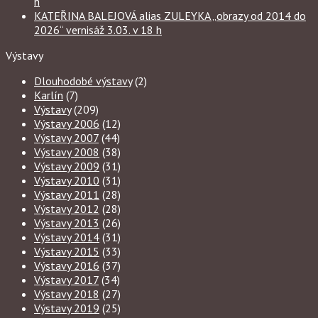
h
KATEŘINA BALEJOVÁ alias ZULEYKA „obrazy od 2014 do
2026“ vernisáž 3.03. v 18 h
Výstavy
Dlouhodobé výstavy
(2)
Karlín
(7)
Výstavy
(209)
Výstavy 2006
(12)
Výstavy 2007
(44)
Výstavy 2008
(38)
Výstavy 2009
(31)
Výstavy 2010
(31)
Výstavy 2011
(28)
Výstavy 2012
(28)
Výstavy 2013
(26)
Výstavy 2014
(31)
Výstavy 2015
(33)
Výstavy 2016
(37)
Výstavy 2017
(34)
Výstavy 2018
(27)
Výstavy 2019
(25)