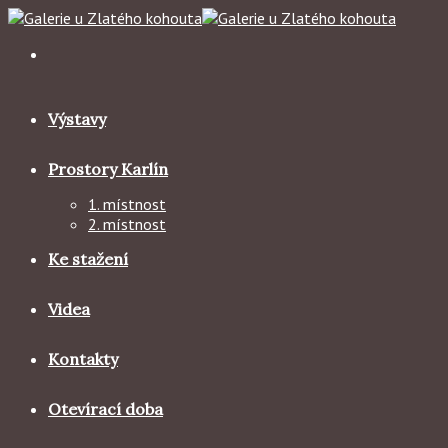
Skip
to
content
Výstavy
Prostory Karlín
1. místnost
2. místnost
Ke stažení
Videa
Kontakty
Otevírací doba