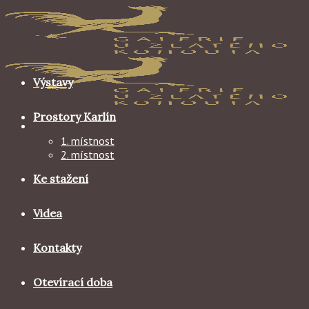
Skip
to
content
Výstavy
Prostory Karlín
1. místnost
2. místnost
Ke stažení
Videa
Kontakty
Otevírací doba