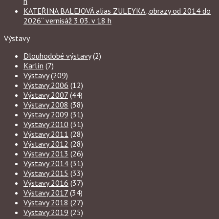
h
KATEŘINA BALEJOVÁ alias ZULEYKA „obrazy od 2014 do
2026“ vernisáž 3.03. v 18 h
Výstavy
Dlouhodobé výstavy
(2)
Karlín
(7)
Výstavy
(209)
Výstavy 2006
(12)
Výstavy 2007
(44)
Výstavy 2008
(38)
Výstavy 2009
(31)
Výstavy 2010
(31)
Výstavy 2011
(28)
Výstavy 2012
(28)
Výstavy 2013
(26)
Výstavy 2014
(31)
Výstavy 2015
(33)
Výstavy 2016
(37)
Výstavy 2017
(34)
Výstavy 2018
(27)
Výstavy 2019
(25)