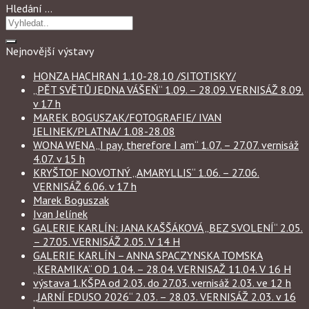
Hledání …
Nejnovější výstavy
HONZA HACHRAN 1.10-28.10 /SITOTISKY/
„PĚT SVĚTŮ JEDNA VÁŠEŃ“ 1.09. – 28.09. VERNISÁŽ 8.09.
v 17 h
MAREK BOGUSZAK/FOTOGRAFIE/ IVAN
JELINEK/PLATNA/ 1.08-28.08
WONA WENA „I pay, therefore I am“ 1.07. – 27.07. vernisáž
4.07. v 15 h
KRYŠTOF NOVOTNÝ „AMARYLLIS“ 1.06. – 27.06.
VERNISÁŽ 6.06. v 17 h
Marek Boguszak
Ivan Jelínek
GALERIE KARLÍN: JANA KAŠŠÁKOVÁ „BEZ SVOLENÍ“ 2.05.
– 27.05. VERNISÁŽ 2.05. V 14 H
GALERIE KARLÍN – ANNA SPACZYNSKA TOMSKA
„KERAMIKA“ OD 1.04. – 28.04. VERNISAŽ 11.04. V 16 H
výstava 1.KŠPA od 2.03. do 27.03. vernisáž 2.03. ve 12 h
„JARNÍ EDUSO 2026“ 2.03. – 28.03. VERNISÁŽ 2.03. v 16