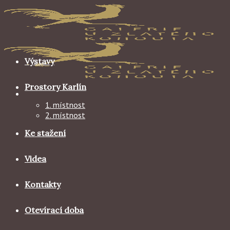
Skip
to
content
Výstavy
Prostory Karlín
1. místnost
2. místnost
Ke stažení
Videa
Kontakty
Otevírací doba