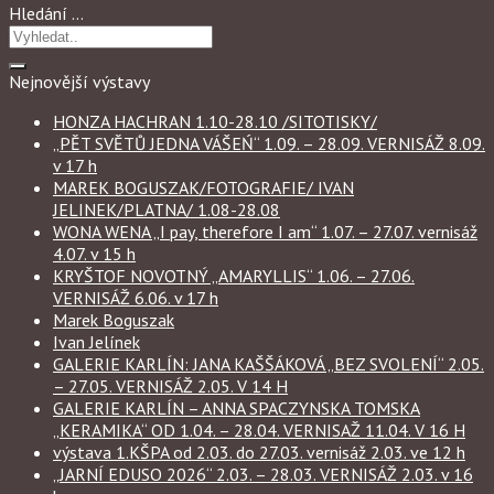
Hledání …
Nejnovější výstavy
HONZA HACHRAN 1.10-28.10 /SITOTISKY/
„PĚT SVĚTŮ JEDNA VÁŠEŃ“ 1.09. – 28.09. VERNISÁŽ 8.09.
v 17 h
MAREK BOGUSZAK/FOTOGRAFIE/ IVAN
JELINEK/PLATNA/ 1.08-28.08
WONA WENA „I pay, therefore I am“ 1.07. – 27.07. vernisáž
4.07. v 15 h
KRYŠTOF NOVOTNÝ „AMARYLLIS“ 1.06. – 27.06.
VERNISÁŽ 6.06. v 17 h
Marek Boguszak
Ivan Jelínek
GALERIE KARLÍN: JANA KAŠŠÁKOVÁ „BEZ SVOLENÍ“ 2.05.
– 27.05. VERNISÁŽ 2.05. V 14 H
GALERIE KARLÍN – ANNA SPACZYNSKA TOMSKA
„KERAMIKA“ OD 1.04. – 28.04. VERNISAŽ 11.04. V 16 H
výstava 1.KŠPA od 2.03. do 27.03. vernisáž 2.03. ve 12 h
„JARNÍ EDUSO 2026“ 2.03. – 28.03. VERNISÁŽ 2.03. v 16