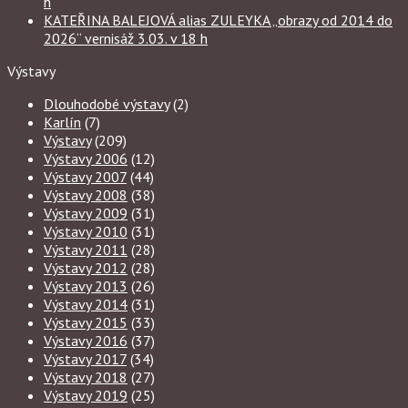
h
KATEŘINA BALEJOVÁ alias ZULEYKA „obrazy od 2014 do
2026“ vernisáž 3.03. v 18 h
Výstavy
Dlouhodobé výstavy
(2)
Karlín
(7)
Výstavy
(209)
Výstavy 2006
(12)
Výstavy 2007
(44)
Výstavy 2008
(38)
Výstavy 2009
(31)
Výstavy 2010
(31)
Výstavy 2011
(28)
Výstavy 2012
(28)
Výstavy 2013
(26)
Výstavy 2014
(31)
Výstavy 2015
(33)
Výstavy 2016
(37)
Výstavy 2017
(34)
Výstavy 2018
(27)
Výstavy 2019
(25)