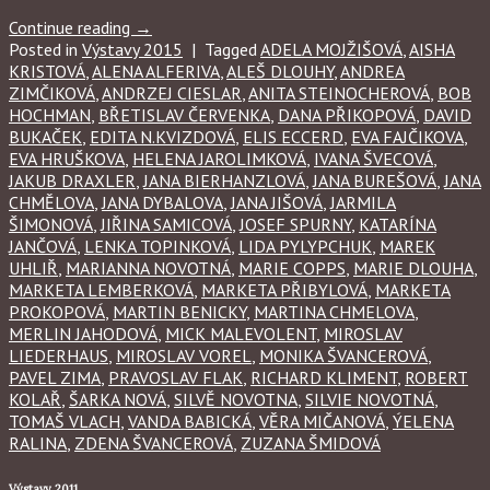
Continue reading
→
Posted in
Výstavy 2015
|
Tagged
ADELA MOJŽIŠOVÁ
,
AISHA
KRISTOVÁ
,
ALENA ALFERIVA
,
ALEŠ DLOUHY
,
ANDREA
ZIMČIKOVÁ
,
ANDRZEJ CIESLAR
,
ANITA STEINOCHEROVÁ
,
BOB
HOCHMAN
,
BŘETISLAV ČERVENKA
,
DANA PŘIKOPOVÁ
,
DAVID
BUKAČEK
,
EDITA N.KVIZDOVÁ
,
ELIS ECCERD
,
EVA FAJČIKOVA
,
EVA HRUŠKOVA
,
HELENA JAROLIMKOVÁ
,
IVANA ŠVECOVÁ
,
JAKUB DRAXLER
,
JANA BIERHANZLOVÁ
,
JANA BUREŠOVÁ
,
JANA
CHMĚLOVA
,
JANA DYBALOVA
,
JANA JIŠOVÁ
,
JARMILA
ŠIMONOVÁ
,
JIŘINA SAMICOVÁ
,
JOSEF SPURNY
,
KATARÍNA
JANČOVÁ
,
LENKA TOPINKOVÁ
,
LIDA PYLYPCHUK
,
MAREK
UHLIŘ
,
MARIANNA NOVOTNÁ
,
MARIE COPPS
,
MARIE DLOUHA
,
MARKETA LEMBERKOVÁ
,
MARKETA PŘIBYLOVÁ
,
MARKETA
PROKOPOVÁ
,
MARTIN BENICKY
,
MARTINA CHMELOVA
,
MERLIN JAHODOVÁ
,
MICK MALEVOLENT
,
MIROSLAV
LIEDERHAUS
,
MIROSLAV VOREL
,
MONIKA ŠVANCEROVÁ
,
PAVEL ZIMA
,
PRAVOSLAV FLAK
,
RICHARD KLIMENT
,
ROBERT
KOLAŘ
,
ŠARKA NOVÁ
,
SILVĚ NOVOTNA
,
SILVIE NOVOTNÁ
,
TOMAŠ VLACH
,
VANDA BABICKÁ
,
VĚRA MIČANOVÁ
,
ÝELENA
RALINA
,
ZDENA ŠVANCEROVÁ
,
ZUZANA ŠMIDOVÁ
Výstavy 2011