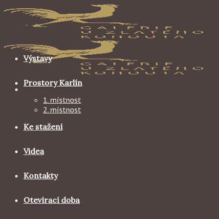
Skip
to
content
Výstavy
Prostory Karlín
1. místnost
2. místnost
Ke stažení
Videa
Kontakty
Otevírací doba