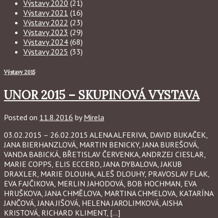
Výstavy 2020
(21)
Výstavy 2021
(16)
Výstavy 2022
(23)
Výstavy 2023
(29)
Výstavy 2024
(68)
Výstavy 2025
(33)
Výstavy 2015
UNOR 2015 – SKUPINOVÁ VYSTAVA
Posted on
11.8.2016
by
Mirela
03.02.2015 – 26.02.2015 ALENA ALFERIVA, DAVID BUKAČEK,
JANA BIERHANZLOVÁ, MARTIN BENICKY, JANA BUREŠOVÁ,
VANDA BABICKÁ, BŘETISLAV ČERVENKA, ANDRZEJ CIESLAR,
MARIE COPPS, ELIS ECCERD, JANA DYBALOVA, JAKUB
DRAXLER, MARIE DLOUHA, ALEŠ DLOUHY, PRAVOSLAV FLAK,
EVA FAJČIKOVA, MERLIN JAHODOVÁ, BOB HOCHMAN, EVA
HRUŠKOVA, JANA CHMĚLOVA, MARTINA CHMELOVA, KATARÍNA
JANČOVÁ, JANA JIŠOVÁ, HELENA JAROLIMKOVÁ, AISHA
KRISTOVÁ, RICHARD KLIMENT, […]