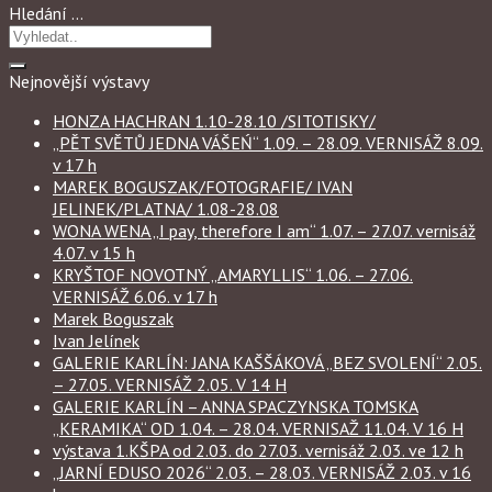
Hledání …
Nejnovější výstavy
HONZA HACHRAN 1.10-28.10 /SITOTISKY/
„PĚT SVĚTŮ JEDNA VÁŠEŃ“ 1.09. – 28.09. VERNISÁŽ 8.09.
v 17 h
MAREK BOGUSZAK/FOTOGRAFIE/ IVAN
JELINEK/PLATNA/ 1.08-28.08
WONA WENA „I pay, therefore I am“ 1.07. – 27.07. vernisáž
4.07. v 15 h
KRYŠTOF NOVOTNÝ „AMARYLLIS“ 1.06. – 27.06.
VERNISÁŽ 6.06. v 17 h
Marek Boguszak
Ivan Jelínek
GALERIE KARLÍN: JANA KAŠŠÁKOVÁ „BEZ SVOLENÍ“ 2.05.
– 27.05. VERNISÁŽ 2.05. V 14 H
GALERIE KARLÍN – ANNA SPACZYNSKA TOMSKA
„KERAMIKA“ OD 1.04. – 28.04. VERNISAŽ 11.04. V 16 H
výstava 1.KŠPA od 2.03. do 27.03. vernisáž 2.03. ve 12 h
„JARNÍ EDUSO 2026“ 2.03. – 28.03. VERNISÁŽ 2.03. v 16