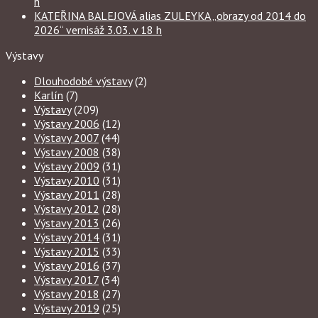
h
KATEŘINA BALEJOVÁ alias ZULEYKA „obrazy od 2014 do
2026“ vernisáž 3.03. v 18 h
Výstavy
Dlouhodobé výstavy
(2)
Karlín
(7)
Výstavy
(209)
Výstavy 2006
(12)
Výstavy 2007
(44)
Výstavy 2008
(38)
Výstavy 2009
(31)
Výstavy 2010
(31)
Výstavy 2011
(28)
Výstavy 2012
(28)
Výstavy 2013
(26)
Výstavy 2014
(31)
Výstavy 2015
(33)
Výstavy 2016
(37)
Výstavy 2017
(34)
Výstavy 2018
(27)
Výstavy 2019
(25)