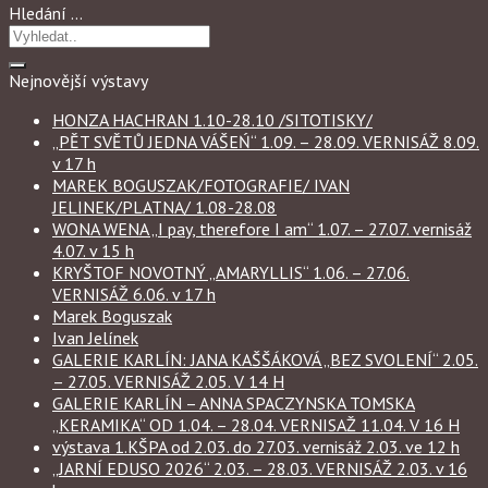
Hledání …
Nejnovější výstavy
HONZA HACHRAN 1.10-28.10 /SITOTISKY/
„PĚT SVĚTŮ JEDNA VÁŠEŃ“ 1.09. – 28.09. VERNISÁŽ 8.09.
v 17 h
MAREK BOGUSZAK/FOTOGRAFIE/ IVAN
JELINEK/PLATNA/ 1.08-28.08
WONA WENA „I pay, therefore I am“ 1.07. – 27.07. vernisáž
4.07. v 15 h
KRYŠTOF NOVOTNÝ „AMARYLLIS“ 1.06. – 27.06.
VERNISÁŽ 6.06. v 17 h
Marek Boguszak
Ivan Jelínek
GALERIE KARLÍN: JANA KAŠŠÁKOVÁ „BEZ SVOLENÍ“ 2.05.
– 27.05. VERNISÁŽ 2.05. V 14 H
GALERIE KARLÍN – ANNA SPACZYNSKA TOMSKA
„KERAMIKA“ OD 1.04. – 28.04. VERNISAŽ 11.04. V 16 H
výstava 1.KŠPA od 2.03. do 27.03. vernisáž 2.03. ve 12 h
„JARNÍ EDUSO 2026“ 2.03. – 28.03. VERNISÁŽ 2.03. v 16