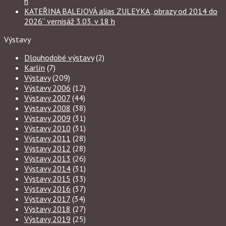
h
KATEŘINA BALEJOVÁ alias ZULEYKA „obrazy od 2014 do
2026“ vernisáž 3.03. v 18 h
Výstavy
Dlouhodobé výstavy
(2)
Karlín
(7)
Výstavy
(209)
Výstavy 2006
(12)
Výstavy 2007
(44)
Výstavy 2008
(38)
Výstavy 2009
(31)
Výstavy 2010
(31)
Výstavy 2011
(28)
Výstavy 2012
(28)
Výstavy 2013
(26)
Výstavy 2014
(31)
Výstavy 2015
(33)
Výstavy 2016
(37)
Výstavy 2017
(34)
Výstavy 2018
(27)
Výstavy 2019
(25)