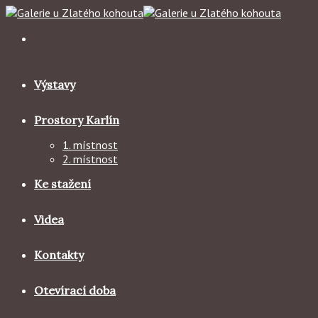
Skip
to
content
Výstavy
Prostory Karlín
1. místnost
2. místnost
Ke stažení
Videa
Kontakty
Otevírací doba