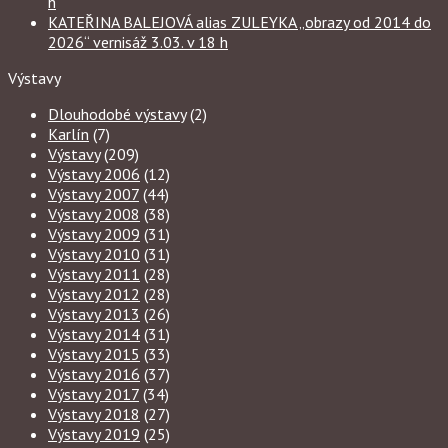
h
KATEŘINA BALEJOVÁ alias ZULEYKA „obrazy od 2014 do
2026“ vernisáž 3.03. v 18 h
Výstavy
Dlouhodobé výstavy
(2)
Karlín
(7)
Výstavy
(209)
Výstavy 2006
(12)
Výstavy 2007
(44)
Výstavy 2008
(38)
Výstavy 2009
(31)
Výstavy 2010
(31)
Výstavy 2011
(28)
Výstavy 2012
(28)
Výstavy 2013
(26)
Výstavy 2014
(31)
Výstavy 2015
(33)
Výstavy 2016
(37)
Výstavy 2017
(34)
Výstavy 2018
(27)
Výstavy 2019
(25)