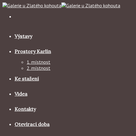
Skip
to
content
Výstavy
Prostory Karlín
1. místnost
2. místnost
Ke stažení
Videa
Kontakty
Otevírací doba