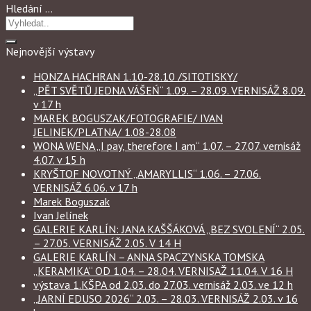
Hledání …
Nejnovější výstavy
HONZA HACHRAN 1.10-28.10 /SITOTISKY/
„PĚT SVĚTŮ JEDNA VÁŠEŃ“ 1.09. – 28.09. VERNISÁŽ 8.09.
v 17 h
MAREK BOGUSZAK/FOTOGRAFIE/ IVAN
JELINEK/PLATNA/ 1.08-28.08
WONA WENA „I pay, therefore I am“ 1.07. – 27.07. vernisáž
4.07. v 15 h
KRYŠTOF NOVOTNÝ „AMARYLLIS“ 1.06. – 27.06.
VERNISÁŽ 6.06. v 17 h
Marek Boguszak
Ivan Jelínek
GALERIE KARLÍN: JANA KAŠŠÁKOVÁ „BEZ SVOLENÍ“ 2.05.
– 27.05. VERNISÁŽ 2.05. V 14 H
GALERIE KARLÍN – ANNA SPACZYNSKA TOMSKA
„KERAMIKA“ OD 1.04. – 28.04. VERNISAŽ 11.04. V 16 H
výstava 1.KŠPA od 2.03. do 27.03. vernisáž 2.03. ve 12 h
„JARNÍ EDUSO 2026“ 2.03. – 28.03. VERNISÁŽ 2.03. v 16