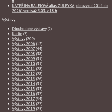
h
KATEŘINA BALEJOVÁ alias ZULEYKA „obrazy od 2014 do
2026“ vernisáž 3.03. v 18 h
Výstavy
Dlouhodobé výstavy
(2)
Karlín
(7)
Výstavy
(209)
Výstavy 2006
(12)
Výstavy 2007
(44)
Výstavy 2008
(38)
Výstavy 2009
(31)
Výstavy 2010
(31)
Výstavy 2011
(28)
Výstavy 2012
(28)
Výstavy 2013
(26)
Výstavy 2014
(31)
Výstavy 2015
(33)
Výstavy 2016
(37)
Výstavy 2017
(34)
Výstavy 2018
(27)
Výstavy 2019
(25)