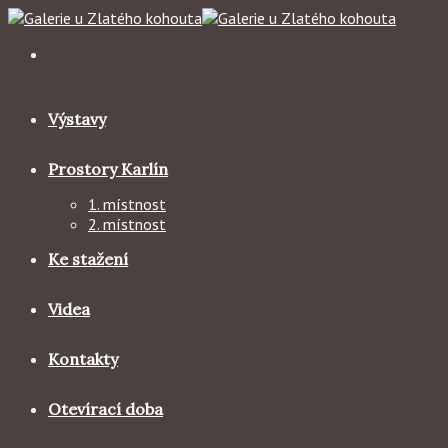
Skip
to
content
Výstavy
Prostory Karlín
1. místnost
2. místnost
Ke stažení
Videa
Kontakty
Otevírací doba