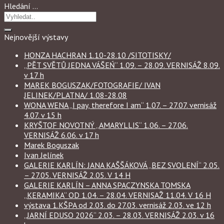
Hledání …
Nejnovější výstavy
HONZA HACHRAN 1.10-28.10 /SITOTISKY/
„PĚT SVĚTŮ JEDNA VÁŠEŃ“ 1.09. – 28.09. VERNISÁŽ 8.09.
v 17 h
MAREK BOGUSZAK/FOTOGRAFIE/ IVAN
JELINEK/PLATNA/ 1.08-28.08
WONA WENA „I pay, therefore I am“ 1.07. – 27.07. vernisáž
4.07. v 15 h
KRYŠTOF NOVOTNÝ „AMARYLLIS“ 1.06. – 27.06.
VERNISÁŽ 6.06. v 17 h
Marek Boguszak
Ivan Jelínek
GALERIE KARLÍN: JANA KAŠŠÁKOVÁ „BEZ SVOLENÍ“ 2.05.
– 27.05. VERNISÁŽ 2.05. V 14 H
GALERIE KARLÍN – ANNA SPACZYNSKA TOMSKA
„KERAMIKA“ OD 1.04. – 28.04. VERNISAŽ 11.04. V 16 H
výstava 1.KŠPA od 2.03. do 27.03. vernisáž 2.03. ve 12 h
„JARNÍ EDUSO 2026“ 2.03. – 28.03. VERNISÁŽ 2.03. v 16