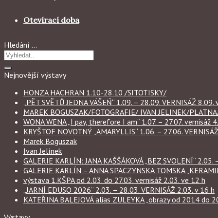
Otevírací doba
Hledání …
Nejnovější výstavy
HONZA HACHRAN 1.10-28.10 /SITOTISKY/
„PĚT SVĚTŮ JEDNA VÁŠEŃ“ 1.09. – 28.09. VERNISÁŽ 8.09. v
MAREK BOGUSZAK/FOTOGRAFIE/ IVAN JELINEK/PLATNA/ 
WONA WENA „I pay, therefore I am“ 1.07. – 27.07. vernisáž 4.
KRYŠTOF NOVOTNÝ „AMARYLLIS“ 1.06. – 27.06. VERNISÁŽ 6
Marek Boguszak
Ivan Jelínek
GALERIE KARLÍN: JANA KAŠŠÁKOVÁ „BEZ SVOLENÍ“ 2.05. – 
GALERIE KARLÍN – ANNA SPACZYNSKA TOMSKA „KERAMIKA“ 
výstava 1.KŠPA od 2.03. do 27.03. vernisáž 2.03. ve 12 h
„JARNÍ EDUSO 2026“ 2.03. – 28.03. VERNISÁŽ 2.03. v 16 h
KATEŘINA BALEJOVÁ alias ZULEYKA „obrazy od 2014 do 2026
Výstavy