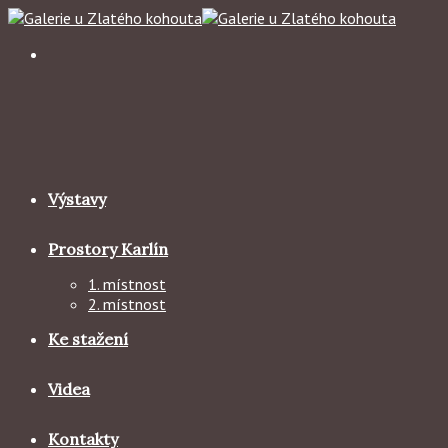
Skip
to
content
Výstavy
Prostory Karlín
1. místnost
2. místnost
Ke stažení
Videa
Kontakty