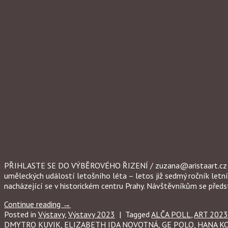
PŘIHLASTE SE DO VÝBĚROVÉHO ŘIZENÍ / zuzana@aristaart.cz / Milí
uměleckých událostí letošního léta – letos již sedmý ročník let
nacházející se v historickém centru Prahy. Návštěvníkům se předs
Continue reading
→
Posted in
Výstavy
,
Výstavy 2023
|
Tagged
ALČA POLL
,
ART 2023
DMYTRO KUVIK
,
ELIZABETH IDA NOVOTNÁ
,
GE POLO
,
HANA K