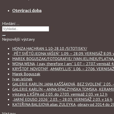
Otevírací doba
Hledání …
Nejnovější výstavy
HONZA HACHRAN 1.10-28.10 /SITOTISKY/
„PĚT SVĚTŮ JEDNA VÁŠEŃ“ 1.09. – 28.09. VERNISÁŽ 8.09. v
MAREK BOGUSZAK/FOTOGRAFIE/ IVAN JELINEK/PLATNA/ 
WONA WENA „I pay, therefore I am“ 1.07. – 27.07. vernisáž 4.
KRYŠTOF NOVOTNÝ „AMARYLLIS“ 1.06. – 27.06. VERNISÁŽ 6
Marek Boguszak
Ivan Jelínek
GALERIE KARLÍN: JANA KAŠŠÁKOVÁ „BEZ SVOLENÍ“ 2.05. – 
GALERIE KARLÍN – ANNA SPACZYNSKA TOMSKA „KERAMIKA“ 
výstava 1.KŠPA od 2.03. do 27.03. vernisáž 2.03. ve 12 h
„JARNÍ EDUSO 2026“ 2.03. – 28.03. VERNISÁŽ 2.03. v 16 h
KATEŘINA BALEJOVÁ alias ZULEYKA „obrazy od 2014 do 2026
Výstavy