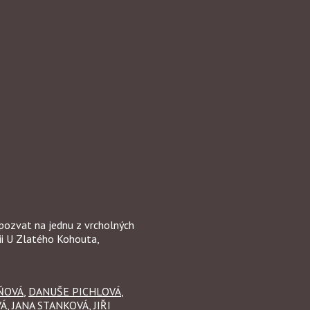
pozvat na jednu z vrcholných
ii U Zlatého Kohouta,
ŇOVÁ
,
DANUŠE PICHLOVÁ
,
VÁ
,
JANA STANKOVÁ
,
JIŘI