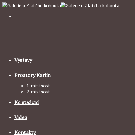
Skip
to
content
Výstavy
Prostory Karlín
1. místnost
2. místnost
Ke stažení
Videa
Kontakty