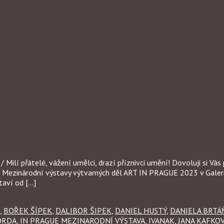
 přátelé, vážení umělci, drazí příznivci umění! Dovoluji si Vás 
ní Mezinárodní výstavy výtvarných děl ART IN PRAGUE 2023 v Galer
taví od […]
,
BOŘEK ŠÍPEK
,
DALIBOR ŠIPEK
,
DANIEL HUSTÝ
,
DANIELA BRTÁ
ORDA
,
IN PRAGUE MEZINARODNÍ VÝSTAVA
,
IVANAK
,
JANA KAFKO