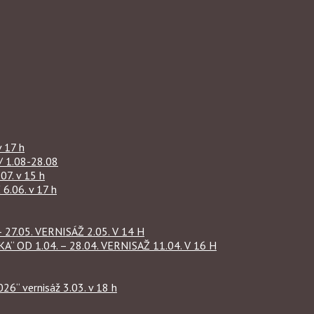
 17 h
1.08-28.08
07. v 15 h
.06. v 17 h
27.05. VERNISÁŽ 2.05. V 14 H
OD 1.04. – 28.04. VERNISAŽ 11.04. V 16 H
“ vernisáž 3.03. v 18 h