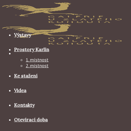
Skip
to
content
Výstavy
Prostory Karlín
1. místnost
2. místnost
Ke stažení
Videa
Kontakty
Otevírací doba