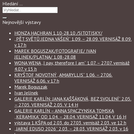
Hledání …
Nejnovější výstavy
HONZA HACHRAN 1.10-28.10 /SITOTISKY/
„PĚT SVĚTŮ JEDNA VÁŠEŃ“ 1.09. – 28.09. VERNISÁŽ 8.09.
v 17 h
MAREK BOGUSZAK/FOTOGRAFIE/ IVAN
JELINEK/PLATNA/ 1.08-28.08
WONA WENA „I pay, therefore I am“ 1.07. – 27.07. vernisáž
4.07. v 15 h
KRYŠTOF NOVOTNÝ „AMARYLLIS“ 1.06. – 27.06.
VERNISÁŽ 6.06. v 17 h
Marek Boguszak
Ivan Jelínek
GALERIE KARLÍN: JANA KAŠŠÁKOVÁ „BEZ SVOLENÍ“ 2.05.
– 27.05. VERNISÁŽ 2.05. V 14 H
GALERIE KARLÍN – ANNA SPACZYNSKA TOMSKA
„KERAMIKA“ OD 1.04. – 28.04. VERNISAŽ 11.04. V 16 H
výstava 1.KŠPA od 2.03. do 27.03. vernisáž 2.03. ve 12 h
„JARNÍ EDUSO 2026“ 2.03. – 28.03. VERNISÁŽ 2.03. v 16