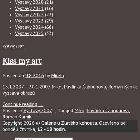
Výstavy 2020
(21)
Výstavy 2021
(16)
Výstavy 2022
(23)
Výstavy 2023
(29)
Výstavy 2024
(68)
Výstavy 2025
(33)
Výstavy 2007
Kiss my art
Posted on
9.8.2016
by
Mirela
15.1.2007 – 30.1.2007 Miko, Pavlinka Čabounova, Roman Karnik
vystava obrazů
Continue reading
→
Posted in
Výstavy 2007
|
Tagged
Miko
,
Pavlinka Čabounova
,
Roman Karnik
Copyright 2026 ©
Galerie u Zlatého kohouta.
Otevřeno od
pondělí čtvrtka,
12 - 18 hodin.
Hledat: