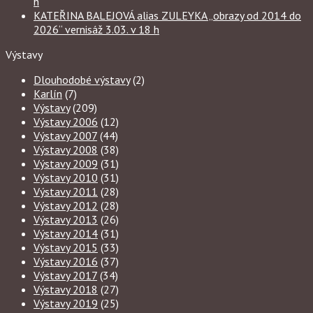
h
KATEŘINA BALEJOVÁ alias ZULEYKA „obrazy od 2014 do
2026“ vernisáž 3.03. v 18 h
Výstavy
Dlouhodobé výstavy
(2)
Karlín
(7)
Výstavy
(209)
Výstavy 2006
(12)
Výstavy 2007
(44)
Výstavy 2008
(38)
Výstavy 2009
(31)
Výstavy 2010
(31)
Výstavy 2011
(28)
Výstavy 2012
(28)
Výstavy 2013
(26)
Výstavy 2014
(31)
Výstavy 2015
(33)
Výstavy 2016
(37)
Výstavy 2017
(34)
Výstavy 2018
(27)
Výstavy 2019
(25)