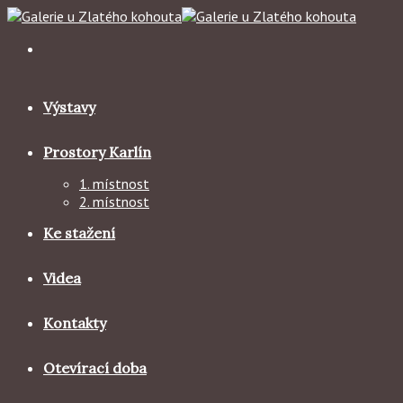
Skip
to
content
Výstavy
Prostory Karlín
1. místnost
2. místnost
Ke stažení
Videa
Kontakty
Otevírací doba