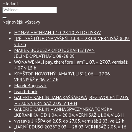
Hledání …
Nejnovější výstavy
HONZA HACHRAN 1.10-28.10 /SITOTISKY/
„PĚT SVĚTŮ JEDNA VÁŠEŃ“ 1.09. – 28.09. VERNISÁŽ 8.09.
v 17 h
MAREK BOGUSZAK/FOTOGRAFIE/ IVAN
JELINEK/PLATNA/ 1.08-28.08
WONA WENA „I pay, therefore I am“ 1.07. – 27.07. vernisáž
4.07. v 15 h
KRYŠTOF NOVOTNÝ „AMARYLLIS“ 1.06. – 27.06.
VERNISÁŽ 6.06. v 17 h
Marek Boguszak
Ivan Jelínek
GALERIE KARLÍN: JANA KAŠŠÁKOVÁ „BEZ SVOLENÍ“ 2.05.
– 27.05. VERNISÁŽ 2.05. V 14 H
GALERIE KARLÍN – ANNA SPACZYNSKA TOMSKA
„KERAMIKA“ OD 1.04. – 28.04. VERNISAŽ 11.04. V 16 H
výstava 1.KŠPA od 2.03. do 27.03. vernisáž 2.03. ve 12 h
„JARNÍ EDUSO 2026“ 2.03. – 28.03. VERNISÁŽ 2.03. v 16