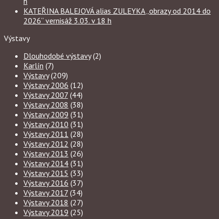
h
KATEŘINA BALEJOVÁ alias ZULEYKA „obrazy od 2014 do
2026“ vernisáž 3.03. v 18 h
Výstavy
Dlouhodobé výstavy
(2)
Karlín
(7)
Výstavy
(209)
Výstavy 2006
(12)
Výstavy 2007
(44)
Výstavy 2008
(38)
Výstavy 2009
(31)
Výstavy 2010
(31)
Výstavy 2011
(28)
Výstavy 2012
(28)
Výstavy 2013
(26)
Výstavy 2014
(31)
Výstavy 2015
(33)
Výstavy 2016
(37)
Výstavy 2017
(34)
Výstavy 2018
(27)
Výstavy 2019
(25)