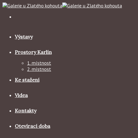
Skip
to
content
Výstavy
Prostory Karlín
1. místnost
2. místnost
Ke stažení
Videa
Kontakty
Otevírací doba