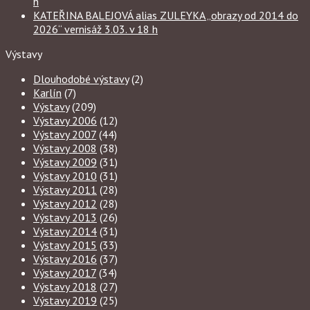
h
KATEŘINA BALEJOVÁ alias ZULEYKA „obrazy od 2014 do
2026“ vernisáž 3.03. v 18 h
Výstavy
Dlouhodobé výstavy
(2)
Karlín
(7)
Výstavy
(209)
Výstavy 2006
(12)
Výstavy 2007
(44)
Výstavy 2008
(38)
Výstavy 2009
(31)
Výstavy 2010
(31)
Výstavy 2011
(28)
Výstavy 2012
(28)
Výstavy 2013
(26)
Výstavy 2014
(31)
Výstavy 2015
(33)
Výstavy 2016
(37)
Výstavy 2017
(34)
Výstavy 2018
(27)
Výstavy 2019
(25)