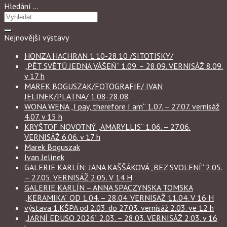
Hledání …
Nejnovější výstavy
HONZA HACHRAN 1.10-28.10 /SITOTISKY/
„PĚT SVĚTŮ JEDNA VÁŠEŃ“ 1.09. – 28.09. VERNISÁŽ 8.09.
v 17 h
MAREK BOGUSZAK/FOTOGRAFIE/ IVAN
JELINEK/PLATNA/ 1.08-28.08
WONA WENA „I pay, therefore I am“ 1.07. – 27.07. vernisáž
4.07. v 15 h
KRYŠTOF NOVOTNÝ „AMARYLLIS“ 1.06. – 27.06.
VERNISÁŽ 6.06. v 17 h
Marek Boguszak
Ivan Jelínek
GALERIE KARLÍN: JANA KAŠŠÁKOVÁ „BEZ SVOLENÍ“ 2.05.
– 27.05. VERNISÁŽ 2.05. V 14 H
GALERIE KARLÍN – ANNA SPACZYNSKA TOMSKA
„KERAMIKA“ OD 1.04. – 28.04. VERNISAŽ 11.04. V 16 H
výstava 1.KŠPA od 2.03. do 27.03. vernisáž 2.03. ve 12 h
„JARNÍ EDUSO 2026“ 2.03. – 28.03. VERNISÁŽ 2.03. v 16