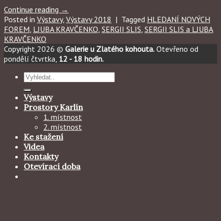
Continue reading
→
Posted in
Výstavy
,
Výstavy 2018
|
Tagged
HLEDANÍ NOVÝCH
FOREM
,
LJUBA KRAVČENKO
,
SERGII SLIS
,
SERGII SLIS a LJUBA
KRAVČENKO
Copyright 2026 ©
Galerie u Zlatého kohouta.
Otevřeno od
pondělí čtvrtka,
12 - 18 hodin.
Hledat:
Výstavy
Prostory Karlín
1. místnost
2. místnost
Ke stažení
Videa
Kontakty
Otevírací doba