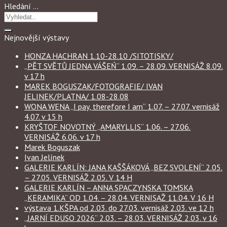
Hledání …
Nejnovější výstavy
HONZA HACHRAN 1.10-28.10 /SITOTISKY/
„PĚT SVĚTŮ JEDNA VÁŠEŃ“ 1.09. – 28.09. VERNISÁŽ 8.09.
v 17 h
MAREK BOGUSZAK/FOTOGRAFIE/ IVAN
JELINEK/PLATNA/ 1.08-28.08
WONA WENA „I pay, therefore I am“ 1.07. – 27.07. vernisáž
4.07. v 15 h
KRYŠTOF NOVOTNÝ „AMARYLLIS“ 1.06. – 27.06.
VERNISÁŽ 6.06. v 17 h
Marek Boguszak
Ivan Jelínek
GALERIE KARLÍN: JANA KAŠŠÁKOVÁ „BEZ SVOLENÍ“ 2.05.
– 27.05. VERNISÁŽ 2.05. V 14 H
GALERIE KARLÍN – ANNA SPACZYNSKA TOMSKA
„KERAMIKA“ OD 1.04. – 28.04. VERNISAŽ 11.04. V 16 H
výstava 1.KŠPA od 2.03. do 27.03. vernisáž 2.03. ve 12 h
„JARNÍ EDUSO 2026“ 2.03. – 28.03. VERNISÁŽ 2.03. v 16