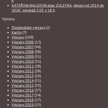
h
KATEŘINA BALEJOVÁ alias ZULEYKA „obrazy od 2014 do
2026“ vernisáž 3.03. v 18 h
Výstavy
Dlouhodobé výstavy
(2)
Karlín
(7)
Výstavy
(209)
Výstavy 2006
(12)
Výstavy 2007
(44)
Výstavy 2008
(38)
Výstavy 2009
(31)
Výstavy 2010
(31)
Výstavy 2011
(28)
Výstavy 2012
(28)
Výstavy 2013
(26)
Výstavy 2014
(31)
Výstavy 2015
(33)
Výstavy 2016
(37)
Výstavy 2017
(34)
Výstavy 2018
(27)
Výstavy 2019
(25)