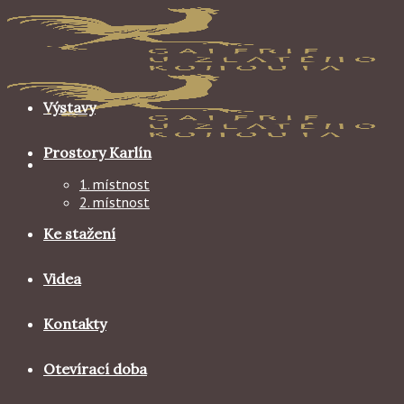
Skip
to
content
Výstavy
Prostory Karlín
1. místnost
2. místnost
Ke stažení
Videa
Kontakty
Otevírací doba