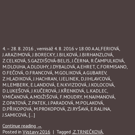
4. – 28. 8. 2016 , vernisáž 4. 8. 2016 v 18:00 A.ALFERIOVÁ,
J.ARAZIMOVÁ, J.BORECKY, J.BILKOVÁ, J.BIRHANZLOVÁ,
Z.CELKOVÁ, S.GAZDIŠOVÁ-BELIS, J.ČERNA, R.ČAMPULKOVÁ,
M.DLOUHA, A.DLOUHY, J.DYBALOVÁ, A.EHRET, C.FORMISANO,
O.FEČOVÁ, O.FRANCOVÁ, M.GOLIKOVÁ, A.GUBAREV,
Z.HLADIKOVÁ, J.HACHRAN, I.JELINEK, D.JIHLAVCOVÁ,
M.LEMBERK, E.LANDOVÁ, E.N.KVIZDOVÁ, J.KOLOCOVÁ,
D.LUKEŠOVÁ, J.KUČEROVÁ, J.KŘENKOVÁ, L.KADLEC,
V.MIČANOVÁ, A.MOJŽIŠOVÁ, F.MOUDRY, M.NAJMANOVÁ,
Z.OPATOVÁ, Z.PATEK, J.PARADOVÁ, M.POLAKOVÁ,
D.PŘIKOPOVÁ, M.PROKOPOVÁ, ZJ.RYŠAVÁ, E.RALINA,
J.SAMICOVÁ, […]
Continue reading
→
Posted in
Výstavy 2016
|
Tagged
.Z.TRNEČKOVÁ
,