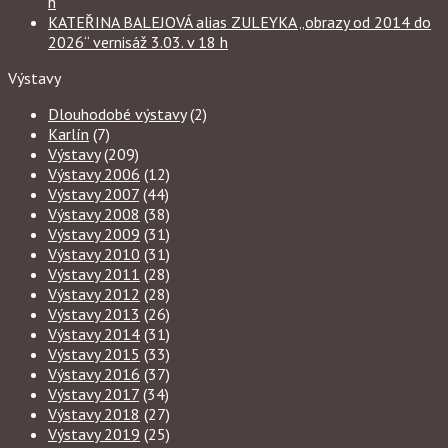
h
KATEŘINA BALEJOVÁ alias ZULEYKA „obrazy od 2014 do
2026“ vernisáž 3.03. v 18 h
Výstavy
Dlouhodobé výstavy
(2)
Karlín
(7)
Výstavy
(209)
Výstavy 2006
(12)
Výstavy 2007
(44)
Výstavy 2008
(38)
Výstavy 2009
(31)
Výstavy 2010
(31)
Výstavy 2011
(28)
Výstavy 2012
(28)
Výstavy 2013
(26)
Výstavy 2014
(31)
Výstavy 2015
(33)
Výstavy 2016
(37)
Výstavy 2017
(34)
Výstavy 2018
(27)
Výstavy 2019
(25)