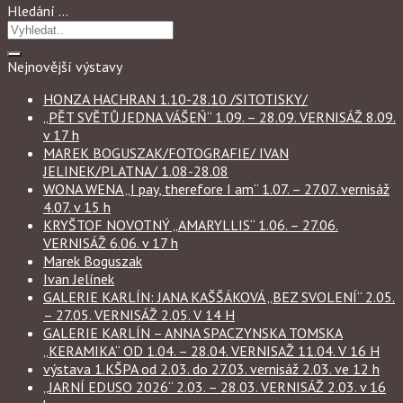
Hledání …
Nejnovější výstavy
HONZA HACHRAN 1.10-28.10 /SITOTISKY/
„PĚT SVĚTŮ JEDNA VÁŠEŃ“ 1.09. – 28.09. VERNISÁŽ 8.09.
v 17 h
MAREK BOGUSZAK/FOTOGRAFIE/ IVAN
JELINEK/PLATNA/ 1.08-28.08
WONA WENA „I pay, therefore I am“ 1.07. – 27.07. vernisáž
4.07. v 15 h
KRYŠTOF NOVOTNÝ „AMARYLLIS“ 1.06. – 27.06.
VERNISÁŽ 6.06. v 17 h
Marek Boguszak
Ivan Jelínek
GALERIE KARLÍN: JANA KAŠŠÁKOVÁ „BEZ SVOLENÍ“ 2.05.
– 27.05. VERNISÁŽ 2.05. V 14 H
GALERIE KARLÍN – ANNA SPACZYNSKA TOMSKA
„KERAMIKA“ OD 1.04. – 28.04. VERNISAŽ 11.04. V 16 H
výstava 1.KŠPA od 2.03. do 27.03. vernisáž 2.03. ve 12 h
„JARNÍ EDUSO 2026“ 2.03. – 28.03. VERNISÁŽ 2.03. v 16