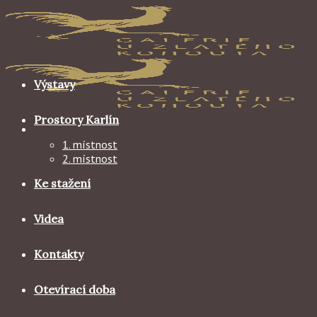
Skip
to
content
Výstavy
Prostory Karlín
1. místnost
2. místnost
Ke stažení
Videa
Kontakty
Otevírací doba