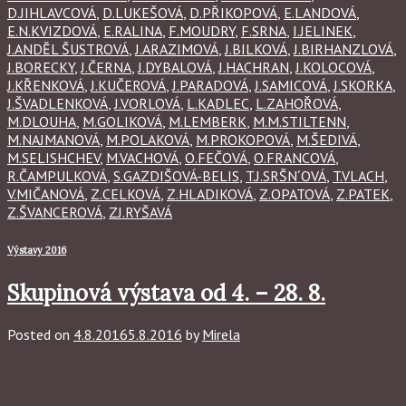
D.JIHLAVCOVÁ
,
D.LUKEŠOVÁ
,
D.PŘIKOPOVÁ
,
E.LANDOVÁ
,
E.N.KVIZDOVÁ
,
E.RALINA
,
F.MOUDRY
,
F.SRNA
,
I.JELINEK
,
J.ANDĚL ŠUSTROVÁ
,
J.ARAZIMOVÁ
,
J.BILKOVÁ
,
J.BIRHANZLOVÁ
,
J.BORECKY
,
J.ČERNA
,
J.DYBALOVÁ
,
J.HACHRAN
,
J.KOLOCOVÁ
,
J.KŘENKOVÁ
,
J.KUČEROVÁ
,
J.PARADOVÁ
,
J.SAMICOVÁ
,
J.SKORKA
,
J.ŠVADLENKOVÁ
,
J.VORLOVÁ
,
L.KADLEC
,
L.ZAHOŘOVÁ
,
M.DLOUHA
,
M.GOLIKOVÁ
,
M.LEMBERK
,
M.M.STILTENN
,
M.NAJMANOVÁ
,
M.POLAKOVÁ
,
M.PROKOPOVÁ
,
M.ŠEDIVÁ
,
M.SELISHCHEV
,
M.VACHOVÁ
,
O.FEČOVÁ
,
O.FRANCOVÁ
,
R.ČAMPULKOVÁ
,
S.GAZDIŠOVÁ-BELIS
,
T.J.SRŠN´OVÁ
,
T.VLACH
,
V.MIČANOVÁ
,
Z.CELKOVÁ
,
Z.HLADIKOVÁ
,
Z.OPATOVÁ
,
Z.PATEK
,
Z.ŠVANCEROVÁ
,
ZJ.RYŠAVÁ
Výstavy 2016
Skupinová výstava od 4. – 28. 8.
Posted on
4.8.2016
5.8.2016
by
Mirela