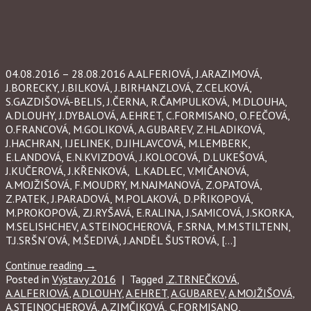
04.08.2016 – 28.08.2016 A.ALFERIOVÁ, J.ARAZIMOVÁ,
J.BORECKY, J.BILKOVÁ, J.BIRHANZLOVÁ, Z.CELKOVÁ,
S.GAZDIŠOVÁ-BELIS, J.ČERNA, R.ČAMPULKOVÁ, M.DLOUHA,
A.DLOUHY, J.DYBALOVÁ, A.EHRET, C.FORMISANO, O.FEČOVÁ,
O.FRANCOVÁ, M.GOLIKOVÁ, A.GUBAREV, Z.HLADIKOVÁ,
J.HACHRAN, I.JELINEK, D.JIHLAVCOVÁ, M.LEMBERK,
E.LANDOVÁ, E.N.KVIZDOVÁ, J.KOLOCOVÁ, D.LUKEŠOVÁ,
J.KUČEROVÁ, J.KŘENKOVÁ, L.KADLEC, V.MIČANOVÁ,
A.MOJŽIŠOVÁ, F.MOUDRY, M.NAJMANOVÁ, Z.OPATOVÁ,
Z.PATEK, J.PARADOVÁ, M.POLAKOVÁ, D.PŘIKOPOVÁ,
M.PROKOPOVÁ, ZJ.RYŠAVÁ, E.RALINA, J.SAMICOVÁ, J.SKORKA,
M.SELISHCHEV, A.STEINOCHEROVÁ, F.SRNA, M.M.STILTENN,
T.J.SRŠN´OVÁ, M.ŠEDIVÁ, J.ANDĚL ŠUSTROVÁ, […]
Continue reading
→
Posted in
Výstavy 2016
|
Tagged
.Z.TRNEČKOVÁ
,
A.ALFERIOVÁ
,
A.DLOUHY
,
A.EHRET
,
A.GUBAREV
,
A.MOJŽIŠOVÁ
,
A.STEINOCHEROVÁ
,
A.ZIMČIKOVÁ
,
C.FORMISANO
,