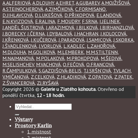
A.ALFERIOVÁ
,
A.DLOUHY
,
A.EHRET
,
A.GUBAREV
,
A.MOJŽIŠOVÁ
,
A.STEINOCHEROVÁ
,
A.ZIMČIKOVÁ
,
C.FORMISANO
,
D.JIHLAVCOVÁ
,
D.LUKEŠOVÁ
,
D.PŘIKOPOVÁ
,
E.LANDOVÁ
,
E.N.KVIZDOVÁ
,
E.RALINA
,
F.MOUDRY
,
F.SRNA
,
I.JELINEK
,
J.ANDĚL ŠUSTROVÁ
,
J.ARAZIMOVÁ
,
J.BILKOVÁ
,
J.BIRHANZLOVÁ
,
J.BORECKY
,
J.ČERNA
,
J.DYBALOVÁ
,
J.HACHRAN
,
J.KOLOCOVÁ
,
J.KŘENKOVÁ
,
J.KUČEROVÁ
,
J.PARADOVÁ
,
J.SAMICOVÁ
,
J.SKORKA
,
J.ŠVADLENKOVÁ
,
J.VORLOVÁ
,
L.KADLEC
,
L.ZAHOŘOVÁ
,
M.DLOUHA
,
M.GOLIKOVÁ
,
M.LEMBERK
,
M.M.STILTENN
,
M.NAJMANOVÁ
,
M.POLAKOVÁ
,
M.PROKOPOVÁ
,
M.ŠEDIVÁ
,
M.SELISHCHEV
,
M.VACHOVÁ
,
O.FEČOVÁ
,
O.FRANCOVÁ
,
R.ČAMPULKOVÁ
,
S.GAZDIŠOVÁ-BELIS
,
T.J.SRŠN´OVÁ
,
T.VLACH
,
V.MIČANOVÁ
,
Z.CELKOVÁ
,
Z.HLADIKOVÁ
,
Z.OPATOVÁ
,
Z.PATEK
,
Z.ŠVANCEROVÁ
,
ZJ.RYŠAVÁ
Copyright 2026 ©
Galerie u Zlatého kohouta.
Otevřeno od
pondělí čtvrtka,
12 - 18 hodin.
Hledat:
Výstavy
Prostory Karlín
1. místnost
2. místnost