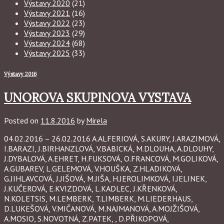
Výstavy 2020
(21)
Výstavy 2021
(16)
Výstavy 2022
(23)
Výstavy 2023
(29)
Výstavy 2024
(68)
Výstavy 2025
(33)
Výstavy 2016
UNOROVA SKUPINOVA VYSTAVA
Posted on
11.8.2016
by
Mirela
04.02.2016 – 26.02.2016 A.ALFERIOVÁ, S.AKURY, J.ARAZIMOVÁ,
I.BARAZI, J.BIRHANZLOVÁ, V.BABICKÁ, M.DLOUHA, A.DLOUHY,
J.DYBALOVÁ, A.EHRET, H.FUKSOVÁ, O.FRANCOVÁ, M.GOLIKOVÁ,
A.GUBAREV, L.GELEMOVÁ, V.HOUŠKA, Z.HLADIKOVÁ,
G.JIHLAVCOVÁ, J.JIŠOVÁ, M.JIŠA, H.JEROLIMKOVÁ, I.JELINEK,
J.KUČEROVÁ, E.KVIZDOVÁ, L.KADLEC, J.KŘENKOVÁ,
N.KOLETSIS, M.LEMBERK, T.LIMBERK, M.LIEDERHAUS,
D.LUKEŠOVÁ, V.MIČANOVÁ, M.NAJMANOVÁ, A.MOJŽIŠOVÁ,
A.MOSIO, S.NOVOTNÁ, Z.PATEK, , D.PŘIKOPOVÁ,