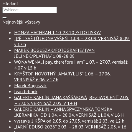
Hledání …
Nejnovější výstavy
HONZA HACHRAN 1.10-28.10 /SITOTISKY/
„PĚT SVĚTŮ JEDNA VÁŠEŃ“ 1.09. – 28.09. VERNISÁŽ 8.09.
v 17 h
MAREK BOGUSZAK/FOTOGRAFIE/ IVAN
JELINEK/PLATNA/ 1.08-28.08
WONA WENA „I pay, therefore I am“ 1.07. – 27.07. vernisáž
4.07. v 15 h
KRYŠTOF NOVOTNÝ „AMARYLLIS“ 1.06. – 27.06.
VERNISÁŽ 6.06. v 17 h
Marek Boguszak
Ivan Jelínek
GALERIE KARLÍN: JANA KAŠŠÁKOVÁ „BEZ SVOLENÍ“ 2.05.
– 27.05. VERNISÁŽ 2.05. V 14 H
GALERIE KARLÍN – ANNA SPACZYNSKA TOMSKA
„KERAMIKA“ OD 1.04. – 28.04. VERNISAŽ 11.04. V 16 H
výstava 1.KŠPA od 2.03. do 27.03. vernisáž 2.03. ve 12 h
„JARNÍ EDUSO 2026“ 2.03. – 28.03. VERNISÁŽ 2.03. v 16