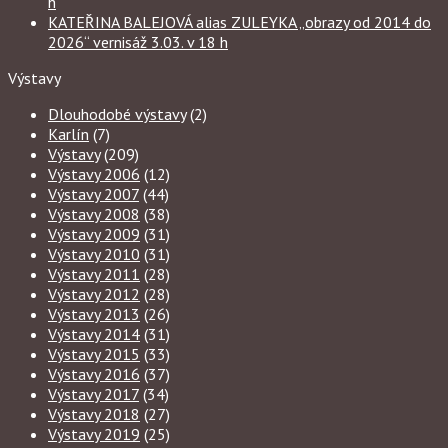
h
KATEŘINA BALEJOVÁ alias ZULEYKA „obrazy od 2014 do
2026“ vernisáž 3.03. v 18 h
Výstavy
Dlouhodobé výstavy
(2)
Karlín
(7)
Výstavy
(209)
Výstavy 2006
(12)
Výstavy 2007
(44)
Výstavy 2008
(38)
Výstavy 2009
(31)
Výstavy 2010
(31)
Výstavy 2011
(28)
Výstavy 2012
(28)
Výstavy 2013
(26)
Výstavy 2014
(31)
Výstavy 2015
(33)
Výstavy 2016
(37)
Výstavy 2017
(34)
Výstavy 2018
(27)
Výstavy 2019
(25)