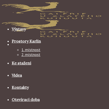
Skip
to
content
Výstavy
Prostory Karlín
1. místnost
2. místnost
Ke stažení
Videa
Kontakty
Otevírací doba