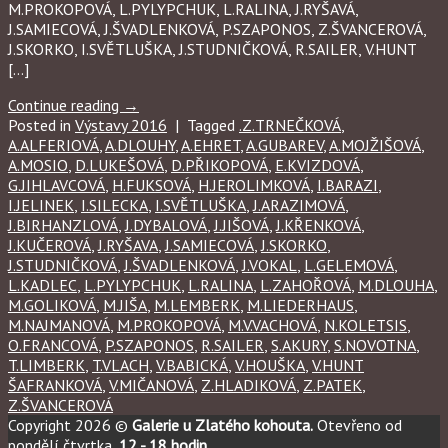
M.PROKOPOVÁ, L.PYLYPCHUK, L.RALINA, J.RYŠAVÁ,
J.SAMIECOVÁ, J.ŠVADLENKOVÁ, P.SZAPONOS, Z.ŠVANCEROVÁ,
J.SKORKO, I.SVĚTLUŠKA, J.STUDNIČKOVÁ, R.SAILER, V.HUNT
[…]
Continue reading
→
Posted in
Výstavy 2016
|
Tagged
.Z.TRNEČKOVÁ
,
A.ALFERIOVÁ
,
A.DLOUHY
,
A.EHRET
,
A.GUBAREV
,
A.MOJŽIŠOVÁ
,
A.MOSIO
,
D.LUKEŠOVÁ
,
D.PŘIKOPOVÁ
,
E.KVIZDOVÁ
,
G.JIHLAVCOVÁ
,
H.FUKSOVÁ
,
H.JEROLIMKOVÁ
,
I.BARAZI
,
I.JELINEK
,
I.SILECKA
,
I.SVĚTLUŠKA
,
J.ARAZIMOVÁ
,
J.BIRHANZLOVÁ
,
J.DYBALOVÁ
,
J.JIŠOVÁ
,
J.KŘENKOVÁ
,
J.KUČEROVÁ
,
J.RYŠAVA
,
J.SAMIECOVÁ
,
J.SKORKO
,
J.STUDNIČKOVÁ
,
J.ŠVADLENKOVÁ
,
J.VOKAL
,
L.GELEMOVÁ
,
L.KADLEC
,
L.PYLYPCHUK
,
L.RALINA
,
L.ZAHOŘOVÁ
,
M.DLOUHA
,
M.GOLIKOVÁ
,
M.JIŠA
,
M.LEMBERK
,
M.LIEDERHAUS
,
M.NAJMANOVÁ
,
M.PROKOPOVÁ
,
M.V.VACHOVÁ
,
N.KOLETSIS
,
O.FRANCOVÁ
,
P.SZAPONOS
,
R.SAILER
,
S.AKURY
,
S.NOVOTNA
,
T.LIMBERK
,
T.VLACH
,
V.BABICKÁ
,
V.HOUŠKA
,
V.HUNT
ŠAFRANKOVÁ
,
V.MIČANOVÁ
,
Z.HLADIKOVÁ
,
Z.PATEK
,
Z.ŠVANCEROVÁ
Copyright 2026 ©
Galerie u Zlatého kohouta.
Otevřeno od
pondělí čtvrtka,
12 - 18 hodin.