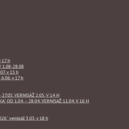
 17 h
1.08-28.08
07. v 15 h
.06. v 17 h
27.05. VERNISÁŽ 2.05. V 14 H
OD 1.04. – 28.04. VERNISAŽ 11.04. V 16 H
“ vernisáž 3.03. v 18 h