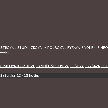
ŠUSTROVÁ, J.STUDNIČKOVÁ, M.POUROVÁ, J.RYŠAVÁ, Š.VOLEK, E.NE
OVANI
EORALOVÁ-KVIZDOVÁ
,
J.ANDĚL ŠUSTROVÁ
,
J.JIŠOVÁ
,
J.RYŠAVA
,
J.S
í čtvrtka,
12 - 18 hodin.