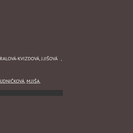
ORALOVÁ-KVIZDOVÁ, J.JIŠOVÁ ,
TUDNIČKOVÁ
,
M.JIŠA
,