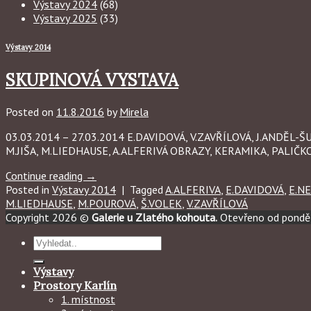
Výstavy 2024
(68)
Výstavy 2025
(33)
Výstavy 2014
SKUPINOVÁ VYSTAVA
Posted on
11.8.2016
by
Mirela
03.03.2014 – 27.03.2014 E.DAVIDOVÁ, V.ZAVŘÍLOVÁ, J.ANDĚL-
M.JIŠA, M.LIEDHAUSE, A.ALFERIVÁ OBRAZY, KERAMIKA, PALIČK
Continue reading
→
Posted in
Výstavy 2014
|
Tagged
A.ALFERIVA
,
E.DAVIDOVÁ
,
E.N
M.LIEDHAUSE
,
M.POUROVÁ
,
Š.VOLEK
,
V.ZAVŘÍLOVÁ
Copyright 2026 ©
Galerie u Zlatého kohouta.
Otevřeno od ponděl
Hledat:
Výstavy
Prostory Karlín
1. místnost