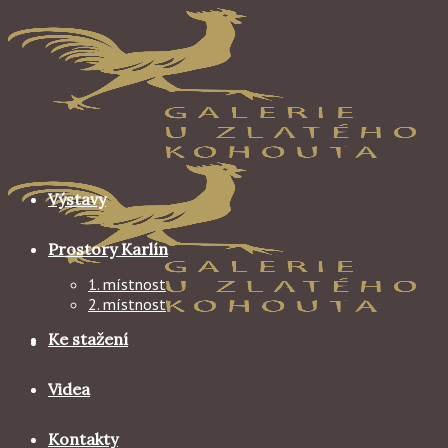
Skip
to
content
Výstavy
Prostory Karlín
1. místnost
2. místnost
Ke stažení
Videa
Kontakty