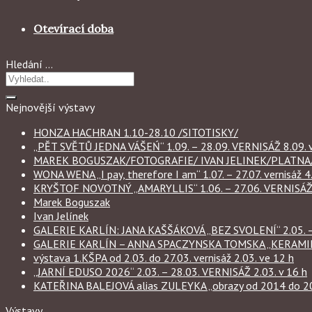
Otevírací doba
Hledání …
Nejnovější výstavy
HONZA HACHRAN 1.10-28.10 /SITOTISKY/
„PĚT SVĚTŮ JEDNA VÁŠEŃ“ 1.09. – 28.09. VERNISÁŽ 8.09. v
MAREK BOGUSZAK/FOTOGRAFIE/ IVAN JELINEK/PLATNA/ 
WONA WENA „I pay, therefore I am“ 1.07. – 27.07. vernisáž 4.
KRYŠTOF NOVOTNÝ „AMARYLLIS“ 1.06. – 27.06. VERNISÁŽ 6
Marek Boguszak
Ivan Jelínek
GALERIE KARLÍN: JANA KAŠŠÁKOVÁ „BEZ SVOLENÍ“ 2.05. – 
GALERIE KARLÍN – ANNA SPACZYNSKA TOMSKA „KERAMIKA“ 
výstava 1.KŠPA od 2.03. do 27.03. vernisáž 2.03. ve 12 h
„JARNÍ EDUSO 2026“ 2.03. – 28.03. VERNISÁŽ 2.03. v 16 h
KATEŘINA BALEJOVÁ alias ZULEYKA „obrazy od 2014 do 2026
Výstavy