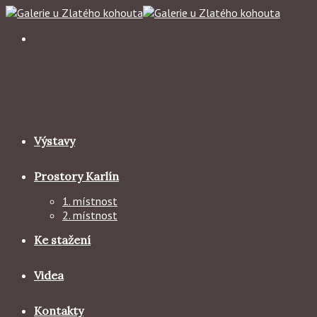
Skip
to
content
Výstavy
Prostory Karlín
1. místnost
2. místnost
Ke stažení
Videa
Kontakty