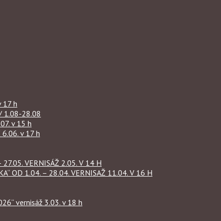
 17 h
1.08-28.08
07. v 15 h
.06. v 17 h
27.05. VERNISÁŽ 2.05. V 14 H
OD 1.04. – 28.04. VERNISAŽ 11.04. V 16 H
“ vernisáž 3.03. v 18 h