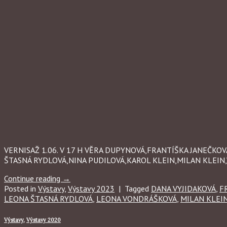
VERNISAŽ 1.06. V 17 H VĚRA DUPYNOVÁ,FRANTÍŠKA JANEČK
ŠTASNÁ RYDLOVÁ,NINA PUDILOVÁ,KAROL KLEIN,MILAN KLEIN,
Continue reading
→
Posted in
Výstavy
,
Výstavy 2023
|
Tagged
DANA VYJIDAKOVÁ
,
F
LEONA ŠTASNÁ RYDLOVÁ
,
LEONA VONDRÁŠKOVÁ
,
MILAN KLEI
Výstavy
,
Výstavy 2020