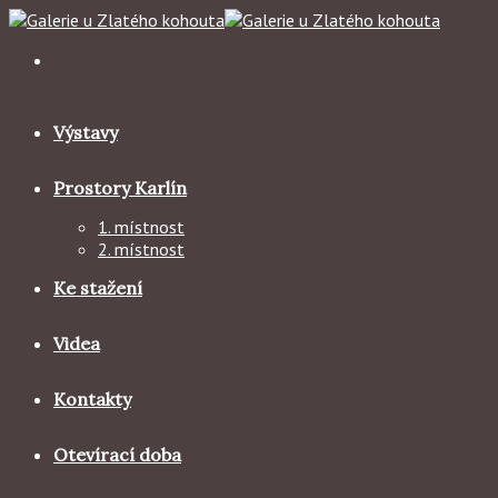
Skip
to
content
Výstavy
Prostory Karlín
1. místnost
2. místnost
Ke stažení
Videa
Kontakty
Otevírací doba