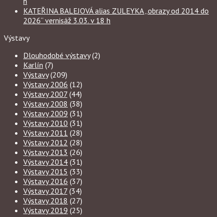
h
KATEŘINA BALEJOVÁ alias ZULEYKA „obrazy od 2014 do
2026“ vernisáž 3.03. v 18 h
Výstavy
Dlouhodobé výstavy
(2)
Karlín
(7)
Výstavy
(209)
Výstavy 2006
(12)
Výstavy 2007
(44)
Výstavy 2008
(38)
Výstavy 2009
(31)
Výstavy 2010
(31)
Výstavy 2011
(28)
Výstavy 2012
(28)
Výstavy 2013
(26)
Výstavy 2014
(31)
Výstavy 2015
(33)
Výstavy 2016
(37)
Výstavy 2017
(34)
Výstavy 2018
(27)
Výstavy 2019
(25)