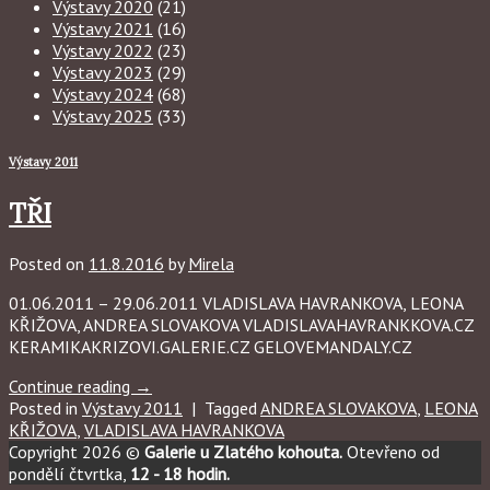
Výstavy 2020
(21)
Výstavy 2021
(16)
Výstavy 2022
(23)
Výstavy 2023
(29)
Výstavy 2024
(68)
Výstavy 2025
(33)
Výstavy 2011
TŘI
Posted on
11.8.2016
by
Mirela
01.06.2011 – 29.06.2011 VLADISLAVA HAVRANKOVA, LEONA
KŘIŽOVA, ANDREA SLOVAKOVA VLADISLAVAHAVRANKKOVA.CZ
KERAMIKAKRIZOVI.GALERIE.CZ GELOVEMANDALY.CZ
Continue reading
→
Posted in
Výstavy 2011
|
Tagged
ANDREA SLOVAKOVA
,
LEONA
KŘIŽOVA
,
VLADISLAVA HAVRANKOVA
Copyright 2026 ©
Galerie u Zlatého kohouta.
Otevřeno od
pondělí čtvrtka,
12 - 18 hodin.