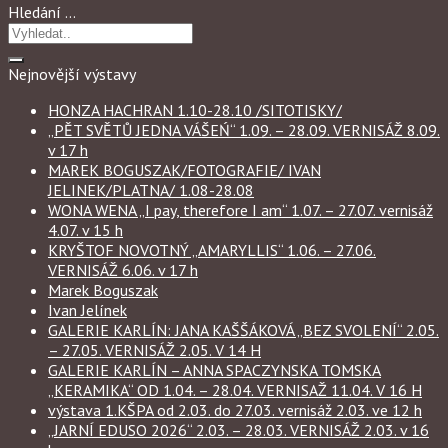
Hledání …
Nejnovější výstavy
HONZA HACHRAN 1.10-28.10 /SITOTISKY/
„PĚT SVĚTŮ JEDNA VÁŠEŃ“ 1.09. – 28.09. VERNISÁŽ 8.09.
v 17 h
MAREK BOGUSZAK/FOTOGRAFIE/ IVAN
JELINEK/PLATNA/ 1.08-28.08
WONA WENA „I pay, therefore I am“ 1.07. – 27.07. vernisáž
4.07. v 15 h
KRYŠTOF NOVOTNÝ „AMARYLLIS“ 1.06. – 27.06.
VERNISÁŽ 6.06. v 17 h
Marek Boguszak
Ivan Jelínek
GALERIE KARLÍN: JANA KAŠŠÁKOVÁ „BEZ SVOLENÍ“ 2.05.
– 27.05. VERNISÁŽ 2.05. V 14 H
GALERIE KARLÍN – ANNA SPACZYNSKA TOMSKA
„KERAMIKA“ OD 1.04. – 28.04. VERNISAŽ 11.04. V 16 H
výstava 1.KŠPA od 2.03. do 27.03. vernisáž 2.03. ve 12 h
„JARNÍ EDUSO 2026“ 2.03. – 28.03. VERNISÁŽ 2.03. v 16