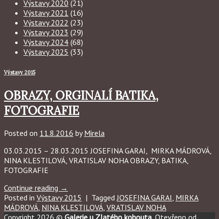
Výstavy 2020
(21)
Výstavy 2021
(16)
Výstavy 2022
(23)
Výstavy 2023
(29)
Výstavy 2024
(68)
Výstavy 2025
(33)
Výstavy 2015
OBRAZY, ORGINALÍ BATIKA,
FOTOGRAFIE
Posted on
11.8.2016
by
Mirela
03.03.2015 – 28.03.2015 JOSEFINA GARAI, MIRKA MÁDROVÁ,
NINA KLESTILOVÁ, VRATISLAV NOHA OBRAZY, BATIKA,
FOTOGRAFIE
Continue reading
→
Posted in
Výstavy 2015
|
Tagged
JOSEFINA GARAI
,
MIRKA
MÁDROVÁ
,
NINA KLESTILOVÁ
,
VRATISLAV NOHA
Copyright 2026 ©
Galerie u Zlatého kohouta.
Otevřeno od