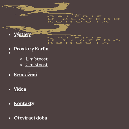
Skip
to
content
Výstavy
Prostory Karlín
1. místnost
2. místnost
Ke stažení
Videa
Kontakty
Otevírací doba