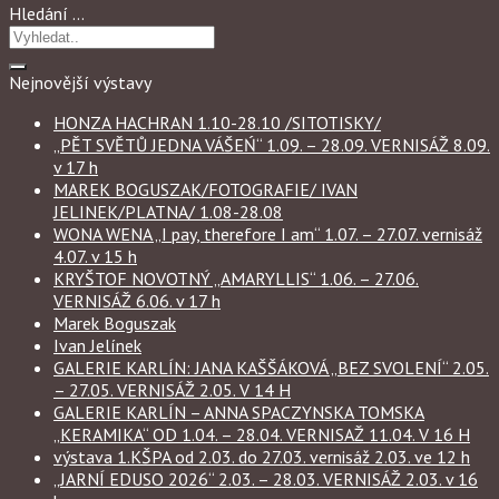
Hledání …
Nejnovější výstavy
HONZA HACHRAN 1.10-28.10 /SITOTISKY/
„PĚT SVĚTŮ JEDNA VÁŠEŃ“ 1.09. – 28.09. VERNISÁŽ 8.09.
v 17 h
MAREK BOGUSZAK/FOTOGRAFIE/ IVAN
JELINEK/PLATNA/ 1.08-28.08
WONA WENA „I pay, therefore I am“ 1.07. – 27.07. vernisáž
4.07. v 15 h
KRYŠTOF NOVOTNÝ „AMARYLLIS“ 1.06. – 27.06.
VERNISÁŽ 6.06. v 17 h
Marek Boguszak
Ivan Jelínek
GALERIE KARLÍN: JANA KAŠŠÁKOVÁ „BEZ SVOLENÍ“ 2.05.
– 27.05. VERNISÁŽ 2.05. V 14 H
GALERIE KARLÍN – ANNA SPACZYNSKA TOMSKA
„KERAMIKA“ OD 1.04. – 28.04. VERNISAŽ 11.04. V 16 H
výstava 1.KŠPA od 2.03. do 27.03. vernisáž 2.03. ve 12 h
„JARNÍ EDUSO 2026“ 2.03. – 28.03. VERNISÁŽ 2.03. v 16