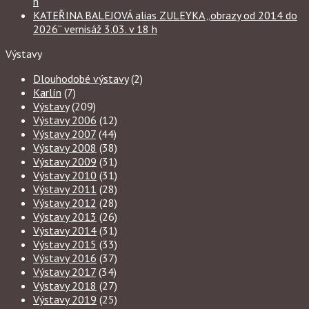
h
KATEŘINA BALEJOVÁ alias ZULEYKA „obrazy od 2014 do
2026“ vernisáž 3.03. v 18 h
Výstavy
Dlouhodobé výstavy
(2)
Karlín
(7)
Výstavy
(209)
Výstavy 2006
(12)
Výstavy 2007
(44)
Výstavy 2008
(38)
Výstavy 2009
(31)
Výstavy 2010
(31)
Výstavy 2011
(28)
Výstavy 2012
(28)
Výstavy 2013
(26)
Výstavy 2014
(31)
Výstavy 2015
(33)
Výstavy 2016
(37)
Výstavy 2017
(34)
Výstavy 2018
(27)
Výstavy 2019
(25)