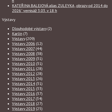
h
KATEŘINA BALEJOVÁ alias ZULEYKA „obrazy od 2014 do
2026“ vernisáž 3.03. v 18 h
Výstavy
Dlouhodobé výstavy
(2)
Karlín
(7)
Výstavy
(209)
Výstavy 2006
(12)
Výstavy 2007
(44)
Výstavy 2008
(38)
Výstavy 2009
(31)
Výstavy 2010
(31)
Výstavy 2011
(28)
Výstavy 2012
(28)
Výstavy 2013
(26)
Výstavy 2014
(31)
Výstavy 2015
(33)
Výstavy 2016
(37)
Výstavy 2017
(34)
Výstavy 2018
(27)
Výstavy 2019
(25)