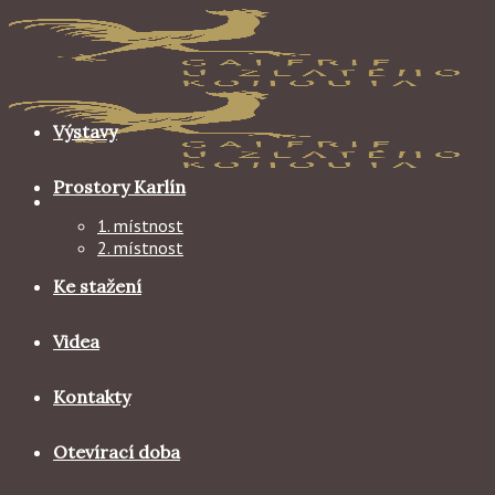
Skip
to
content
Výstavy
Prostory Karlín
1. místnost
2. místnost
Ke stažení
Videa
Kontakty
Otevírací doba