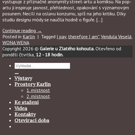
vystupuje z příznačné anonymity street-artu a komiksu. Na pop-
artu ji inspiruje jasnost, přehlednost, opakování s významovým
posunem. Necílí na oslavu konzumu, spíš na jeho kritiku. Díky
studiu designu módy se naučila hodně o figuře. […]
Continue reading
→
Posted in
Karlín
|
Tagged
I pay
,
therefore I am"
,
Vendula Veselá
,
WONA WENA
Copyright 2026 ©
Galerie u Zlatého kohouta.
Otevřeno od
pondělí čtvrtka,
12 - 18 hodin.
Hledat:
Výstavy
Prostory Karlín
1. místnost
2. místnost
Ke stažení
Videa
Kontakty
Otevírací doba