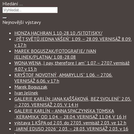
Hledání …
Nejnovější výstavy
HONZA HACHRAN 1.10-28.10 /SITOTISKY/
„PĚT SVĚTŮ JEDNA VÁŠEŃ“ 1.09. – 28.09. VERNISÁŽ 8.09.
v 17 h
MAREK BOGUSZAK/FOTOGRAFIE/ IVAN
JELINEK/PLATNA/ 1.08-28.08
WONA WENA „I pay, therefore I am“ 1.07. – 27.07. vernisáž
4.07. v 15 h
KRYŠTOF NOVOTNÝ „AMARYLLIS“ 1.06. – 27.06.
VERNISÁŽ 6.06. v 17 h
Marek Boguszak
Ivan Jelínek
GALERIE KARLÍN: JANA KAŠŠÁKOVÁ „BEZ SVOLENÍ“ 2.05.
– 27.05. VERNISÁŽ 2.05. V 14 H
GALERIE KARLÍN – ANNA SPACZYNSKA TOMSKA
„KERAMIKA“ OD 1.04. – 28.04. VERNISAŽ 11.04. V 16 H
výstava 1.KŠPA od 2.03. do 27.03. vernisáž 2.03. ve 12 h
„JARNÍ EDUSO 2026“ 2.03. – 28.03. VERNISÁŽ 2.03. v 16