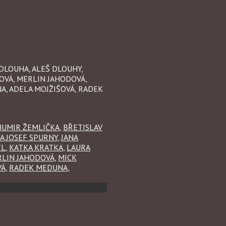
 DLOUHA, ALEŠ DLOUHY,
OVÁ, MERLIN JAHODOVÁ,
NA, ADELA MOJŽIŠOVÁ, RADEK
UMIR ŽEMLIČKA
,
BŘETISLAV
A JOSEF SPURNY
,
JANA
TL
,
KATKA KRATKA
,
LAURA
LIN JAHODOVÁ
,
MICK
VÁ
,
RADEK MEDUNA
,