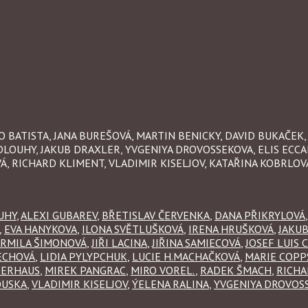
LLO BATISTA, JANA BUREŠOVÁ, MARTIN BENICKY, DAVID BUKAČEK
DLOUHY, JAKUB DRAXLER, YVGENIYA DROVOSSEKOVA, ELIS ECCA
Á, RICHARD KLIMENT, VLADIMIR KISELJOV, KATAŘINA KOBRLOV
UHY
,
ALEXI GUBAREV
,
BŘETISLAV ČERVENKA
,
DANA PŘIKRYLOVÁ
,
EVA HANYKOVA
,
ILONA SVĚTLUŠKOVÁ
,
IRENA HRUŠKOVÁ
,
JAKU
ARMILA ŠIMONOVÁ
,
JIŘI LACINA
,
JIŘINA SAMIECOVÁ
,
JOSEF LUIS 
ECHOVÁ
,
LIDIA PYLYPCHUK
,
LUCIE H.MACHAČKOVÁ
,
MARIE COPP
DERHAUS
,
MIREK PANGRAC
,
MIRO VOREL.
,
RADEK ŠMACH
,
RICHA
OUSKA
,
VLADIMIR KISELJOV
,
ÝELENA RALINA
,
YVGENIYA DROVOS