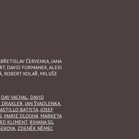
, BŘETISLAV ČERVENKA, JANA
RT, DAVID FORMANEK, ALEXI
Á, ROBERT KOLAŘ, MILUŠE
,
DAV VACHAL
,
DAVID
B DRAXLER
,
JAN ŠVADLENKA
,
CASTILLO BATISTA
,
JOSEF
S
,
MARIE DLOUHA
,
MARKETA
RD KLIMENT
,
RIHANA SG
,
SEKOVA
,
ZDENĚK NĚMEC