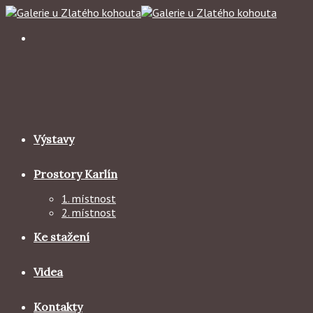
Skip
to
content
Výstavy
Prostory Karlín
1. místnost
2. místnost
Ke stažení
Videa
Kontakty