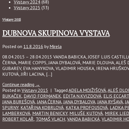
Výstavy 2024
(68)
Výstavy 2025
(33)
Výstavy 2015
DUBNOVA SKUPINOVA VYSTAVA
Posted on
11.8.2016
by
Mirela
08.04.2015 – 28.04.2015 VANDA BABICKA, JOSEF LUIS CASTI
ČERNA, MARIE COPPS, JANA DYBALOVÁ, MARIE DLOUHA, ALEŠ 
GUBAREV, EVA HANYKOVA, VLADIMIR HOUSKA, IRENA HRUŠKOV
KUTOVÁ, JIŘI LACINA, […]
Continue reading
→
Posted in
Výstavy 2015
|
Tagged
ADELA MOJŽIŠOVÁ
,
ALEŠ DLO
BUKAČEK
,
DAVID FORMANEK
,
EDITA N.KVIZDOVÁ
,
ELIS ECCART
JANA BUREŠOVÁ
,
JANA ČERNA
,
JANA DYBALOVA
,
JANA RYŠAVÁ
,
J
SPURNY
,
KATAŘINA KOBRLOVÁ
,
KATKA PROFOUSOVÁ
,
LADKA P
LAMBERKOVÁ
,
MARTIN BENICKY
,
MILUŠE KUTOVÁ
,
MIREK LIE
ROBERT KOLAŘ
,
TOMAŠ VLACH
,
VANDA BABICKÁ
,
VLADIMIR H