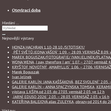
Otevírací doba
Hledání …
Nejnovější výstavy
HONZA HACHRAN 1.10-28.10 /SITOTISKY/
„PĚT SVĚTŮ JEDNA VÁŠEŃ“ 1.09. – 28.09. VERNISÁŽ 8.09. v
MAREK BOGUSZAK/FOTOGRAFIE/ IVAN JELINEK/PLATNA/ 
WONA WENA „I pay, therefore I am“ 1.07. – 27.07. vernisáž 4.
KRYŠTOF NOVOTNÝ „AMARYLLIS“ 1.06. – 27.06. VERNISÁŽ 6
Marek Boguszak
Ivan Jelínek
GALERIE KARLÍN: JANA KAŠŠÁKOVÁ „BEZ SVOLENÍ“ 2.05. – 
GALERIE KARLÍN – ANNA SPACZYNSKA TOMSKA „KERAMIKA“ 
výstava 1.KŠPA od 2.03. do 27.03. vernisáž 2.03. ve 12 h
„JARNÍ EDUSO 2026“ 2.03. – 28.03. VERNISÁŽ 2.03. v 16 h
KATEŘINA BALEJOVÁ alias ZULEYKA „obrazy od 2014 do 2026
Výstavy