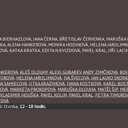
ANA BIERHAZLOVÁ, JANA ČERNA, BŘETISLAV ČERVENKA, MARUŠKA
ŠKA, ALENA HANKEROVÁ, MONIKA HODINOVÁ, HELENA JAROLIMK
VÁ, KATKA KRATKA, EDITA N.KVIZDOVÁ, PAVEL KRAL, JIŘI LACI
NKEROVÁ
,
ALEŠ DLOUHY
,
ALEXI GUBAREV
,
ANDY ZIMČIKOVÁ
,
BOH
TOROVÁ
,
HELENA JAROLIMKOVÁ
,
IVA ŠVECOVÁ
,
JAN LAUKO SKORK
NA SAMIECOVÁ
,
JITKA ARAZIMOVÁ
,
JVANA KOSTKOVÁ
,
KAREL BOS
LOVÁ
,
MARKETA PROKOPOVÁ
,
MARUŠKA DLOUHA
,
MATĚJ ŠIP
,
MER
.VLADIMIR HOUŠKA
,
PAVEL KOLIN
,
PAVEL KRAL
,
PETRA TIMURO
TOVÁ
í čtvrtka,
12 - 18 hodin.