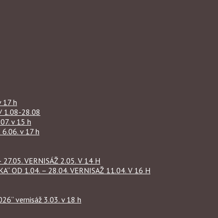
 17 h
1.08-28.08
07. v 15 h
.06. v 17 h
27.05. VERNISÁŽ 2.05. V 14 H
OD 1.04. – 28.04. VERNISAŽ 11.04. V 16 H
“ vernisáž 3.03. v 18 h