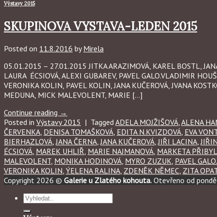
Výstavy 2015
SKUPINOVA VYSTAVA-LEDEN 2015
Posted on
11.8.2016
by
Mirela
05.01.2015 – 27.01.2015 JITKA ARAZIMOVÁ, KAREL BOSTL, J
LAURA ÉCSIOVÁ, ALEXI GUBAREV, PAVEL GALO.VLADIMIR HOU
VERONIKA KOLIN, PAVEL KOLIN, JANA KUČEROVÁ, JVANA KOSTKO
MEDUNA, MICK MALEVOLENT, MARIE […]
Continue reading
→
Posted in
Výstavy 2015
|
Tagged
ADELA MOJŽIŠOVÁ
,
ALENA HA
ČERVENKA
,
DENISA TOMAŠKOVÁ
,
EDITA N.KVIZDOVÁ
,
EVA VON
BIERHAZLOVÁ
,
JANA ČERNA
,
JANA KUČEROVÁ
,
JIŘI LACINA
,
JIŘI
ÉCSIOVÁ
,
MAREK UHLIŘ
,
MARIE NAJMANOVÁ
,
MARKETA PŘIBY
MALEVOLENT
,
MONIKA HODINOVÁ
,
MYRO ZUZUK
,
PAVEL GALO
VERONIKA KOLIN
,
ÝELENA RALINA
,
ZDENĚK NĚMEC
,
ZITA OPA
Copyright 2026 ©
Galerie u Zlatého kohouta.
Otevřeno od ponděl
Hledat: