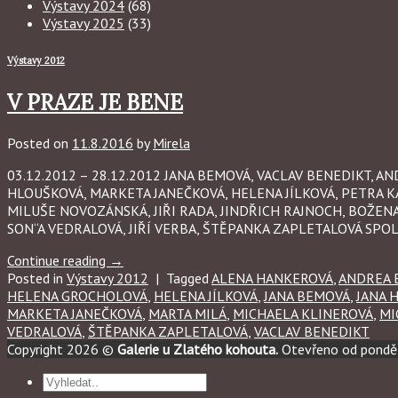
Výstavy 2024
(68)
Výstavy 2025
(33)
Výstavy 2012
V PRAZE JE BENE
Posted on
11.8.2016
by
Mirela
03.12.2012 – 28.12.2012 JANA BEMOVÁ, VACLAV BENEDIKT,
HLOUŠKOVÁ, MARKETA JANEČKOVÁ, HELENA JÍLKOVÁ, PETRA K
MILUŠE NOVOZÁNSKÁ, JIŘI RADA, JINDŘICH RAJNOCH, BOŽEN
SON“A VEDRALOVÁ, JIŘÍ VERBA, ŠTĚPANKA ZAPLETALOVÁ SPOL
Continue reading
→
Posted in
Výstavy 2012
|
Tagged
ALENA HANKEROVÁ
,
ANDREA 
HELENA GROCHOLOVÁ
,
HELENA JÍLKOVÁ
,
JANA BEMOVÁ
,
JANA 
MARKETA JANEČKOVÁ
,
MARTA MILÁ
,
MICHAELA KLINEROVÁ
,
MI
VEDRALOVÁ
,
ŠTĚPANKA ZAPLETALOVÁ
,
VACLAV BENEDIKT
Copyright 2026 ©
Galerie u Zlatého kohouta.
Otevřeno od ponděl
Hledat: