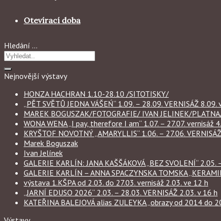
Otevírací doba
Hledání …
Nejnovější výstavy
HONZA HACHRAN 1.10-28.10 /SITOTISKY/
„PĚT SVĚTŮ JEDNA VÁŠEŃ“ 1.09. – 28.09. VERNISÁŽ 8.09. v
MAREK BOGUSZAK/FOTOGRAFIE/ IVAN JELINEK/PLATNA/ 
WONA WENA „I pay, therefore I am“ 1.07. – 27.07. vernisáž 4.
KRYŠTOF NOVOTNÝ „AMARYLLIS“ 1.06. – 27.06. VERNISÁŽ 6
Marek Boguszak
Ivan Jelínek
GALERIE KARLÍN: JANA KAŠŠÁKOVÁ „BEZ SVOLENÍ“ 2.05. – 
GALERIE KARLÍN – ANNA SPACZYNSKA TOMSKA „KERAMIKA“ 
výstava 1.KŠPA od 2.03. do 27.03. vernisáž 2.03. ve 12 h
„JARNÍ EDUSO 2026“ 2.03. – 28.03. VERNISÁŽ 2.03. v 16 h
KATEŘINA BALEJOVÁ alias ZULEYKA „obrazy od 2014 do 2026
Výstavy