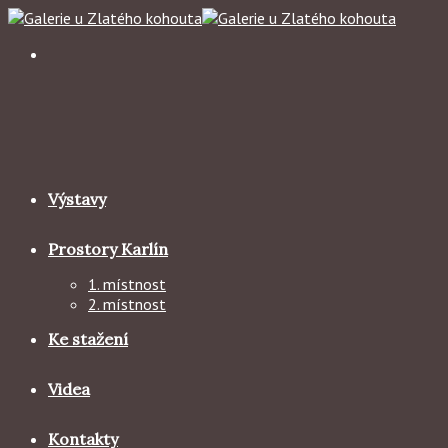
Skip
to
content
Výstavy
Prostory Karlín
1. místnost
2. místnost
Ke stažení
Videa
Kontakty