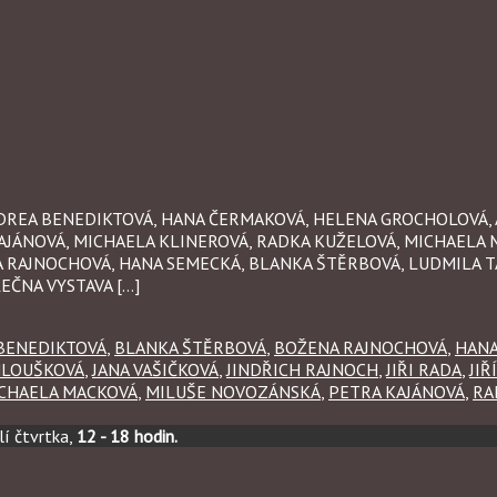
 ANDREA BENEDIKTOVÁ, HANA ČERMAKOVÁ, HELENA GROCHOLOVÁ,
AJÁNOVÁ, MICHAELA KLINEROVÁ, RADKA KUŽELOVÁ, MICHAELA 
A RAJNOCHOVÁ, HANA SEMECKÁ, BLANKA ŠTĚRBOVÁ, LUDMILA TA
EČNA VYSTAVA […]
BENEDIKTOVÁ
,
BLANKA ŠTĚRBOVÁ
,
BOŽENA RAJNOCHOVÁ
,
HANA
HLOUŠKOVÁ
,
JANA VAŠIČKOVÁ
,
JINDŘICH RAJNOCH
,
JIŘI RADA
,
JIŘ
CHAELA MACKOVÁ
,
MILUŠE NOVOZÁNSKÁ
,
PETRA KAJÁNOVÁ
,
RA
í čtvrtka,
12 - 18 hodin.