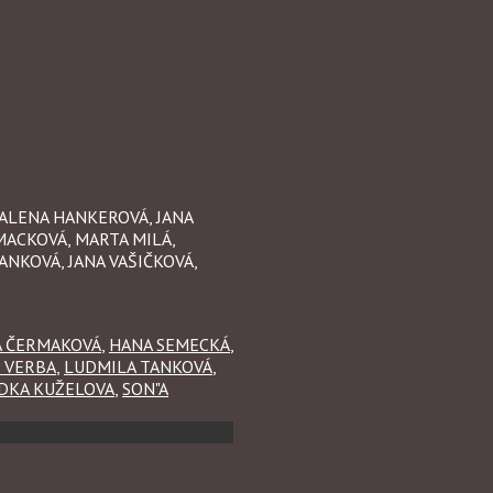
 ALENA HANKEROVÁ, JANA
MACKOVÁ, MARTA MILÁ,
NKOVÁ, JANA VAŠIČKOVÁ,
 ČERMAKOVÁ
,
HANA SEMECKÁ
,
Í VERBA
,
LUDMILA TANKOVÁ
,
DKA KUŽELOVA
,
SON"A