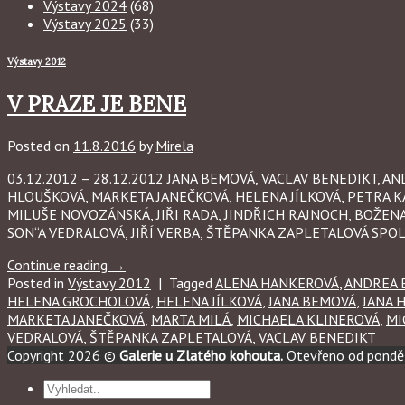
Výstavy 2024
(68)
Výstavy 2025
(33)
Výstavy 2012
V PRAZE JE BENE
Posted on
11.8.2016
by
Mirela
03.12.2012 – 28.12.2012 JANA BEMOVÁ, VACLAV BENEDIKT,
HLOUŠKOVÁ, MARKETA JANEČKOVÁ, HELENA JÍLKOVÁ, PETRA K
MILUŠE NOVOZÁNSKÁ, JIŘI RADA, JINDŘICH RAJNOCH, BOŽEN
SON“A VEDRALOVÁ, JIŘÍ VERBA, ŠTĚPANKA ZAPLETALOVÁ SPOL
Continue reading
→
Posted in
Výstavy 2012
|
Tagged
ALENA HANKEROVÁ
,
ANDREA 
HELENA GROCHOLOVÁ
,
HELENA JÍLKOVÁ
,
JANA BEMOVÁ
,
JANA 
MARKETA JANEČKOVÁ
,
MARTA MILÁ
,
MICHAELA KLINEROVÁ
,
MI
VEDRALOVÁ
,
ŠTĚPANKA ZAPLETALOVÁ
,
VACLAV BENEDIKT
Copyright 2026 ©
Galerie u Zlatého kohouta.
Otevřeno od ponděl
Hledat: