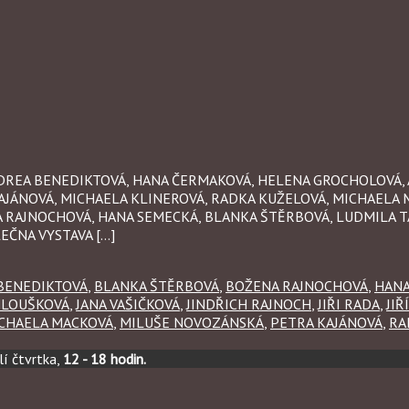
 ANDREA BENEDIKTOVÁ, HANA ČERMAKOVÁ, HELENA GROCHOLOVÁ,
AJÁNOVÁ, MICHAELA KLINEROVÁ, RADKA KUŽELOVÁ, MICHAELA 
A RAJNOCHOVÁ, HANA SEMECKÁ, BLANKA ŠTĚRBOVÁ, LUDMILA TA
EČNA VYSTAVA […]
BENEDIKTOVÁ
,
BLANKA ŠTĚRBOVÁ
,
BOŽENA RAJNOCHOVÁ
,
HANA
HLOUŠKOVÁ
,
JANA VAŠIČKOVÁ
,
JINDŘICH RAJNOCH
,
JIŘI RADA
,
JIŘ
CHAELA MACKOVÁ
,
MILUŠE NOVOZÁNSKÁ
,
PETRA KAJÁNOVÁ
,
RA
í čtvrtka,
12 - 18 hodin.