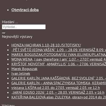
Otevírací doba
Hledání …
Nejnovější výstavy
HONZA HACHRAN 1.10-28.10 /SITOTISKY/
„PĚT SVĚTŮ JEDNA VÁŠEŃ“ 1.09. – 28.09. VERNISÁŽ 8.09. v
MAREK BOGUSZAK/FOTOGRAFIE/ IVAN JELINEK/PLATNA/ 
WONA WENA „I pay, therefore I am“ 1.07. – 27.07. vernisáž 4.
KRYŠTOF NOVOTNÝ „AMARYLLIS“ 1.06. – 27.06. VERNISÁŽ 6
Marek Boguszak
Ivan Jelínek
GALERIE KARLÍN: JANA KAŠŠÁKOVÁ „BEZ SVOLENÍ“ 2.05. – 
GALERIE KARLÍN – ANNA SPACZYNSKA TOMSKA „KERAMIKA“ 
výstava 1.KŠPA od 2.03. do 27.03. vernisáž 2.03. ve 12 h
„JARNÍ EDUSO 2026“ 2.03. – 28.03. VERNISÁŽ 2.03. v 16 h
KATEŘINA BALEJOVÁ alias ZULEYKA „obrazy od 2014 do 2026
Výstavy