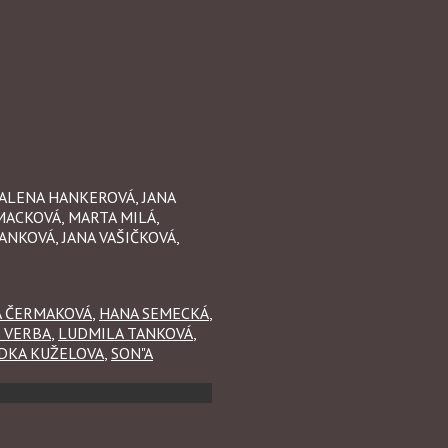
 ALENA HANKEROVÁ, JANA
MACKOVÁ, MARTA MILÁ,
NKOVÁ, JANA VAŠIČKOVÁ,
 ČERMAKOVÁ
,
HANA SEMECKÁ
,
Í VERBA
,
LUDMILA TANKOVÁ
,
DKA KUŽELOVA
,
SON"A