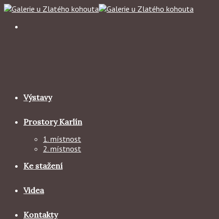
Skip
to
content
Výstavy
Prostory Karlín
1. místnost
2. místnost
Ke stažení
Videa
Kontakty