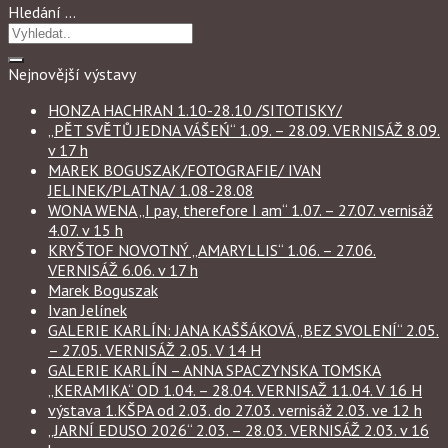
Hledání …
Nejnovější výstavy
HONZA HACHRAN 1.10-28.10 /SITOTISKY/
„PĚT SVĚTŮ JEDNA VÁŠEŃ“ 1.09. – 28.09. VERNISÁŽ 8.09.
v 17 h
MAREK BOGUSZAK/FOTOGRAFIE/ IVAN
JELINEK/PLATNA/ 1.08-28.08
WONA WENA „I pay, therefore I am“ 1.07. – 27.07. vernisáž
4.07. v 15 h
KRYŠTOF NOVOTNÝ „AMARYLLIS“ 1.06. – 27.06.
VERNISÁŽ 6.06. v 17 h
Marek Boguszak
Ivan Jelínek
GALERIE KARLÍN: JANA KAŠŠÁKOVÁ „BEZ SVOLENÍ“ 2.05.
– 27.05. VERNISÁŽ 2.05. V 14 H
GALERIE KARLÍN – ANNA SPACZYNSKA TOMSKA
„KERAMIKA“ OD 1.04. – 28.04. VERNISAŽ 11.04. V 16 H
výstava 1.KŠPA od 2.03. do 27.03. vernisáž 2.03. ve 12 h
„JARNÍ EDUSO 2026“ 2.03. – 28.03. VERNISÁŽ 2.03. v 16