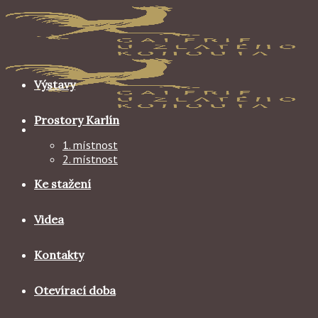
Skip
to
content
Výstavy
Prostory Karlín
1. místnost
2. místnost
Ke stažení
Videa
Kontakty
Otevírací doba