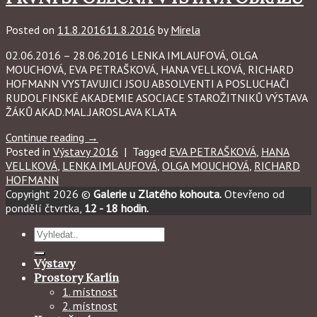
Posted on
11.8.2016
11.8.2016
by
Mirela
02.06.2016 – 28.06.2016 LENKA IMLAUFOVÁ, OLGA
MOUCHOVÁ, EVA PETRAŠKOVÁ, HANA VELLKOVÁ, RICHARD
HOFMANN VYSTAVUJICI JSOU ABSOLVENTI A POSLUCHAČI
RUDOLFINSKÉ AKADEMIE ASOCIACE STAROŽITNIKŮ VÝSTAVA
ŽÁKŮ AKAD.MAL.JAROSLAVA KLATA
Continue reading
→
Posted in
Výstavy 2016
|
Tagged
EVA PETRAŠKOVÁ
,
HANA
VELLKOVÁ
,
LENKA IMLAUFOVÁ
,
OLGA MOUCHOVÁ
,
RICHARD
HOFMANN
Copyright 2026 ©
Galerie u Zlatého kohouta.
Otevřeno od
pondělí čtvrtka,
12 - 18 hodin.
Hledat:
Výstavy
Prostory Karlín
1. místnost
2. místnost