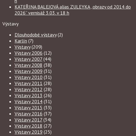
h
KATEŘINA BALEJOVÁ alias ZULEYKA „obrazy od 2014 do
2026“ vernisáž 3.03. v 18 h
Výstavy
Dlouhodobé výstavy
(2)
Karlín
(7)
Výstavy
(209)
Výstavy 2006
(12)
Výstavy 2007
(44)
Výstavy 2008
(38)
Výstavy 2009
(31)
Výstavy 2010
(31)
Výstavy 2011
(28)
Výstavy 2012
(28)
Výstavy 2013
(26)
Výstavy 2014
(31)
Výstavy 2015
(33)
Výstavy 2016
(37)
Výstavy 2017
(34)
Výstavy 2018
(27)
Výstavy 2019
(25)