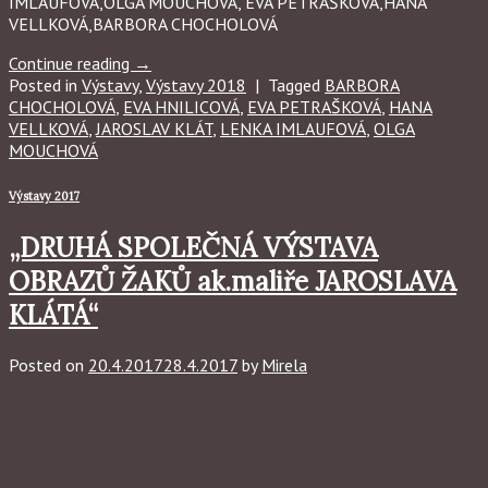
IMLAUFOVÁ,OLGA MOUCHOVÁ, EVA PETRAŠKOVÁ,HANA
VELLKOVÁ,BARBORA CHOCHOLOVÁ
Continue reading
→
Posted in
Výstavy
,
Výstavy 2018
|
Tagged
BARBORA
CHOCHOLOVÁ
,
EVA HNILICOVÁ
,
EVA PETRAŠKOVÁ
,
HANA
VELLKOVÁ
,
JAROSLAV KLÁT
,
LENKA IMLAUFOVÁ
,
OLGA
MOUCHOVÁ
Výstavy 2017
„DRUHÁ SPOLEČNÁ VÝSTAVA
OBRAZŮ ŽAKŮ ak.maliře JAROSLAVA
KLÁTÁ“
Posted on
20.4.2017
28.4.2017
by
Mirela