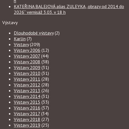
h
KATEŘINA BALEJOVÁ alias ZULEYKA „obrazy od 2014 do
2026“ vernisáž 3.03. v 18 h
Výstavy
Dlouhodobé výstavy
(2)
Karlín
(7)
Výstavy
(209)
Výstavy 2006
(12)
Výstavy 2007
(44)
Výstavy 2008
(38)
Výstavy 2009
(31)
Výstavy 2010
(31)
Výstavy 2011
(28)
Výstavy 2012
(28)
Výstavy 2013
(26)
Výstavy 2014
(31)
Výstavy 2015
(33)
Výstavy 2016
(37)
Výstavy 2017
(34)
Výstavy 2018
(27)
Výstavy 2019
(25)