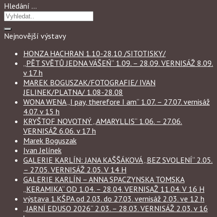
Hledání …
Nejnovější výstavy
HONZA HACHRAN 1.10-28.10 /SITOTISKY/
„PĚT SVĚTŮ JEDNA VÁŠEŃ“ 1.09. – 28.09. VERNISÁŽ 8.09.
v 17 h
MAREK BOGUSZAK/FOTOGRAFIE/ IVAN
JELINEK/PLATNA/ 1.08-28.08
WONA WENA „I pay, therefore I am“ 1.07. – 27.07. vernisáž
4.07. v 15 h
KRYŠTOF NOVOTNÝ „AMARYLLIS“ 1.06. – 27.06.
VERNISÁŽ 6.06. v 17 h
Marek Boguszak
Ivan Jelínek
GALERIE KARLÍN: JANA KAŠŠÁKOVÁ „BEZ SVOLENÍ“ 2.05.
– 27.05. VERNISÁŽ 2.05. V 14 H
GALERIE KARLÍN – ANNA SPACZYNSKA TOMSKA
„KERAMIKA“ OD 1.04. – 28.04. VERNISAŽ 11.04. V 16 H
výstava 1.KŠPA od 2.03. do 27.03. vernisáž 2.03. ve 12 h
„JARNÍ EDUSO 2026“ 2.03. – 28.03. VERNISÁŽ 2.03. v 16