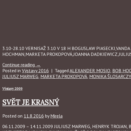
3.10-28.10 VERNISAŽ 3.10 V 18 H BOGUSLAW PIASECKI,VA
HOCHMAN,MARKETA PROKOPOVÁ,JOANNA DADKIEWICZ,JULI
Continue reading
→
Posted in
Výstavy 2016
|
Tagged
ALEXANDER MOSIO
,
BOB HO
JULIUSZ MARWEG
,
MARKETA PROKOPOVÁ
,
MONIKA ŠLOSARCZ
Výstavy 2009
SVĚT JE KRASNÝ
Posted on
11.8.2016
by
Mirela
06.11.2009 – 14.11.2009 JULIUSZ MARWEG, HENRYK TROJAN