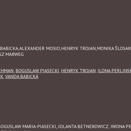
NDA BABICKA,ALEXANDER MOSIO,HENRYK TROJAN,MONIKA ŠLOSA
USZ MARWEG
CHMAN
,
BOGUSLAW PIASECKI
,
HENRYK TROJAN
,
ILONA PERLINS
YK
,
VANDA BABICKÁ
, BOGUSLAW MARIA-PIASECKI, JOLANTA BETNEROWICZ, IWONA P