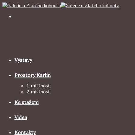
Skip
to
content
Výstavy
Prostory Karlín
1. místnost
2. místnost
Ke stažení
Videa
Kontakty