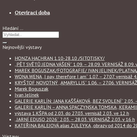
Otevírací doba
Hledání …
Nejnovější výstavy
HONZA HACHRAN 1.10-28.10 /SITOTISKY/
„PĚT SVĚTŮ JEDNA VÁŠEŃ“ 1.09. – 28.09. VERNISÁŽ 8.09. v
MAREK BOGUSZAK/FOTOGRAFIE/ IVAN JELINEK/PLATNA/ 
WONA WENA „I pay, therefore I am“ 1.07. – 27.07. vernisáž 4.
KRYŠTOF NOVOTNÝ „AMARYLLIS“ 1.06. – 27.06. VERNISÁŽ 6
Marek Boguszak
Ivan Jelínek
GALERIE KARLÍN: JANA KAŠŠÁKOVÁ „BEZ SVOLENÍ“ 2.05. – 
GALERIE KARLÍN – ANNA SPACZYNSKA TOMSKA „KERAMIKA“ 
výstava 1.KŠPA od 2.03. do 27.03. vernisáž 2.03. ve 12 h
„JARNÍ EDUSO 2026“ 2.03. – 28.03. VERNISÁŽ 2.03. v 16 h
KATEŘINA BALEJOVÁ alias ZULEYKA „obrazy od 2014 do 2026
Výstavy