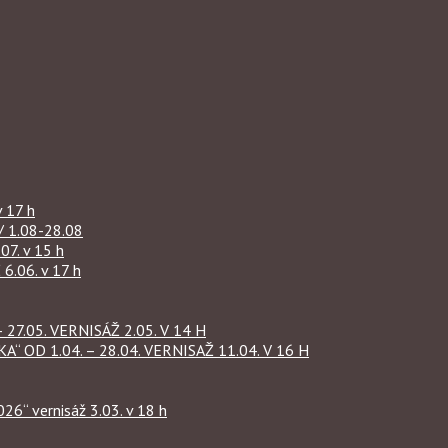
 17 h
1.08-28.08
07. v 15 h
.06. v 17 h
27.05. VERNISÁŽ 2.05. V 14 H
OD 1.04. – 28.04. VERNISAŽ 11.04. V 16 H
“ vernisáž 3.03. v 18 h