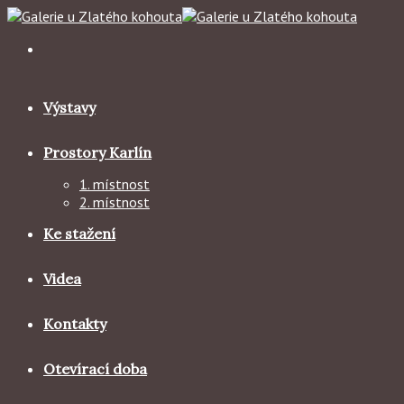
Skip
to
content
Výstavy
Prostory Karlín
1. místnost
2. místnost
Ke stažení
Videa
Kontakty
Otevírací doba