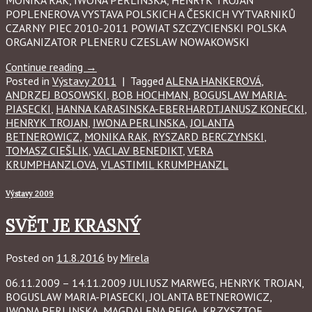
POPLENEROVA VYSTAVA POLSKICH A ČESKICH VYTVARNIKŮ
CZARNY PIEC 2010-2011 POWIAT SZCZYCIENSKI POLSKA
ORGANIZATOR PLENERU CZESLAW NOWAKOWSKI
Continue reading
→
Posted in
Výstavy 2011
|
Tagged
ALENA HANKEROVÁ
,
ANDRZEJ BOSOWSKI
,
BOB HOCHMAN
,
BOGUSLAW MARIA-
PIASECKI
,
HANNA KARASINSKA-EBERHARDT.JANUSZ KONECKI
,
HENRYK TROJAN
,
IWONA PERLINSKA
,
JOLANTA
BETNEROWICZ
,
MONIKA RAK
,
RYSZARD BERCZYNSKI
,
TOMASZ CIEŠLIK
,
VACLAV BENEDIKT
,
VERA
KRUMPHANZLOVA
,
VLASTIMIL KRUMPHANZL
Výstavy 2009
SVĚT JE KRASNÝ
Posted on
11.8.2016
by
Mirela
06.11.2009 – 14.11.2009 JULIUSZ MARWEG, HENRYK TROJAN,
BOGUSLAW MARIA-PIASECKI, JOLANTA BETNEROWICZ,
IWONA PERLINSKA, MAGDALENA PEJGA, KRZYSZTOF