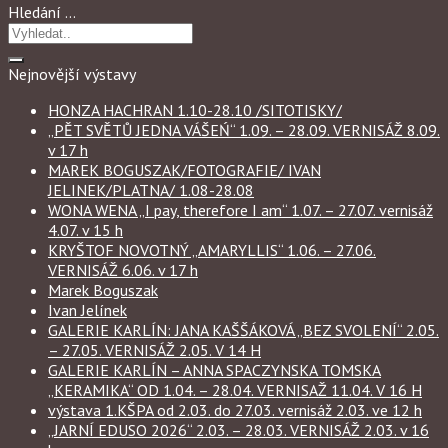
Hledání …
Nejnovější výstavy
HONZA HACHRAN 1.10-28.10 /SITOTISKY/
„PĚT SVĚTŮ JEDNA VÁŠEŃ“ 1.09. – 28.09. VERNISÁŽ 8.09.
v 17 h
MAREK BOGUSZAK/FOTOGRAFIE/ IVAN
JELINEK/PLATNA/ 1.08-28.08
WONA WENA „I pay, therefore I am“ 1.07. – 27.07. vernisáž
4.07. v 15 h
KRYŠTOF NOVOTNÝ „AMARYLLIS“ 1.06. – 27.06.
VERNISÁŽ 6.06. v 17 h
Marek Boguszak
Ivan Jelínek
GALERIE KARLÍN: JANA KAŠŠÁKOVÁ „BEZ SVOLENÍ“ 2.05.
– 27.05. VERNISÁŽ 2.05. V 14 H
GALERIE KARLÍN – ANNA SPACZYNSKA TOMSKA
„KERAMIKA“ OD 1.04. – 28.04. VERNISAŽ 11.04. V 16 H
výstava 1.KŠPA od 2.03. do 27.03. vernisáž 2.03. ve 12 h
„JARNÍ EDUSO 2026“ 2.03. – 28.03. VERNISÁŽ 2.03. v 16