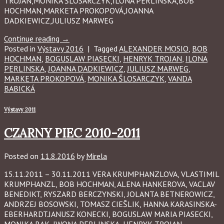
TROJAN,MONIKA ŠLOSARCZYK,ILONA PERLINSKA,BOB
HOCHMAN,MARKETA PROKOPOVÁ,JOANNA
DADKIEWICZ,JULIUSZ MARWEG
Continue reading
→
Posted in
Výstavy 2016
|
Tagged
ALEXANDER MOSIO
,
BOB
HOCHMAN
,
BOGUSLAW PIASECKI
,
HENRYK TROJAN
,
ILONA
PERLINSKA
,
JOANNA DADKIEWICZ
,
JULIUSZ MARWEG
,
MARKETA PROKOPOVÁ
,
MONIKA ŠLOSARCZYK
,
VANDA
BABICKÁ
Výstavy 2011
CZARNY PIEC 2010-2011
Posted on
11.8.2016
by
Mirela
15.11.2011 – 30.11.2011 VERA KRUMPHANZLOVA, VLASTIMIL
KRUMPHANZL, BOB HOCHMAN, ALENA HANKEROVA, VACLAV
BENEDIKT, RYSZARD BERCZYNSKI, JOLANTA BETNEROWICZ,
ANDRZEJ BOSOWSKI, TOMASZ CIEŠLIK, HANNA KARASINSKA-
EBERHARDT.JANUSZ KONECKI, BOGUSLAW MARIA PIASECKI,
MONIKA RAK, IWONA PERLINSKA, HENRYK TROJAN