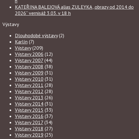
h
KATEŘINA BALEJOVÁ alias ZULEYKA „obrazy od 2014 do
2026“ vernisáž 3.03. v 18 h
Výstavy
Dlouhodobé výstavy
(2)
Karlín
(7)
Výstavy
(209)
Výstavy 2006
(12)
Výstavy 2007
(44)
Výstavy 2008
(38)
Výstavy 2009
(31)
Výstavy 2010
(31)
Výstavy 2011
(28)
Výstavy 2012
(28)
Výstavy 2013
(26)
Výstavy 2014
(31)
Výstavy 2015
(33)
Výstavy 2016
(37)
Výstavy 2017
(34)
Výstavy 2018
(27)
Výstavy 2019
(25)