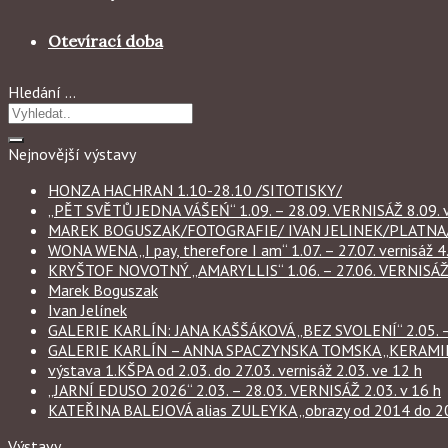
Otevírací doba
Hledání …
Nejnovější výstavy
HONZA HACHRAN 1.10-28.10 /SITOTISKY/
„PĚT SVĚTŮ JEDNA VÁŠEŃ“ 1.09. – 28.09. VERNISÁŽ 8.09. v
MAREK BOGUSZAK/FOTOGRAFIE/ IVAN JELINEK/PLATNA/ 
WONA WENA „I pay, therefore I am“ 1.07. – 27.07. vernisáž 4.
KRYŠTOF NOVOTNÝ „AMARYLLIS“ 1.06. – 27.06. VERNISÁŽ 6
Marek Boguszak
Ivan Jelínek
GALERIE KARLÍN: JANA KAŠŠÁKOVÁ „BEZ SVOLENÍ“ 2.05. – 
GALERIE KARLÍN – ANNA SPACZYNSKA TOMSKA „KERAMIKA“ 
výstava 1.KŠPA od 2.03. do 27.03. vernisáž 2.03. ve 12 h
„JARNÍ EDUSO 2026“ 2.03. – 28.03. VERNISÁŽ 2.03. v 16 h
KATEŘINA BALEJOVÁ alias ZULEYKA „obrazy od 2014 do 2026
Výstavy