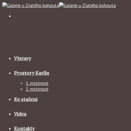
Skip
to
content
Výstavy
Prostory Karlín
1. místnost
2. místnost
Ke stažení
Videa
Kontakty