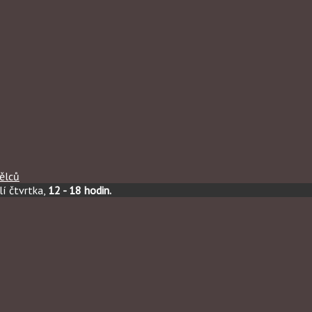
ělců
í čtvrtka,
12 - 18 hodin.