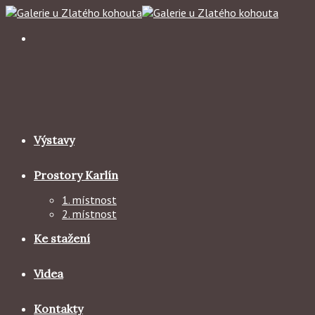
Skip
to
content
Výstavy
Prostory Karlín
1. místnost
2. místnost
Ke stažení
Videa
Kontakty