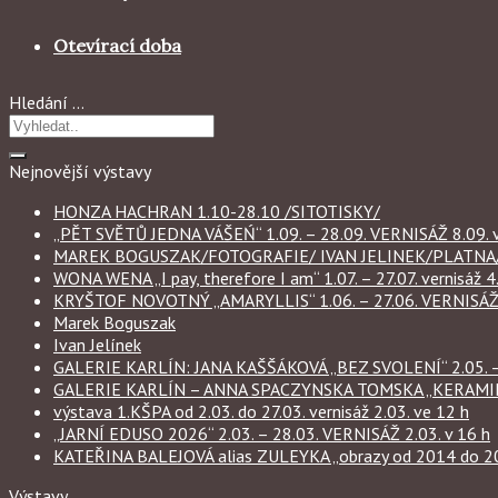
Otevírací doba
Hledání …
Nejnovější výstavy
HONZA HACHRAN 1.10-28.10 /SITOTISKY/
„PĚT SVĚTŮ JEDNA VÁŠEŃ“ 1.09. – 28.09. VERNISÁŽ 8.09. v
MAREK BOGUSZAK/FOTOGRAFIE/ IVAN JELINEK/PLATNA/ 
WONA WENA „I pay, therefore I am“ 1.07. – 27.07. vernisáž 4.
KRYŠTOF NOVOTNÝ „AMARYLLIS“ 1.06. – 27.06. VERNISÁŽ 6
Marek Boguszak
Ivan Jelínek
GALERIE KARLÍN: JANA KAŠŠÁKOVÁ „BEZ SVOLENÍ“ 2.05. – 
GALERIE KARLÍN – ANNA SPACZYNSKA TOMSKA „KERAMIKA“ 
výstava 1.KŠPA od 2.03. do 27.03. vernisáž 2.03. ve 12 h
„JARNÍ EDUSO 2026“ 2.03. – 28.03. VERNISÁŽ 2.03. v 16 h
KATEŘINA BALEJOVÁ alias ZULEYKA „obrazy od 2014 do 2026
Výstavy