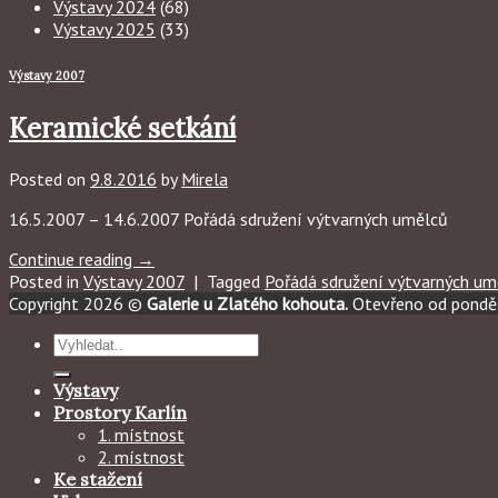
Výstavy 2024
(68)
Výstavy 2025
(33)
Výstavy 2007
Keramické setkání
Posted on
9.8.2016
by
Mirela
16.5.2007 – 14.6.2007 Pořádá sdružení výtvarných umělců
Continue reading
→
Posted in
Výstavy 2007
|
Tagged
Pořádá sdružení výtvarných um
Copyright 2026 ©
Galerie u Zlatého kohouta.
Otevřeno od ponděl
Hledat:
Výstavy
Prostory Karlín
1. místnost
2. místnost
Ke stažení