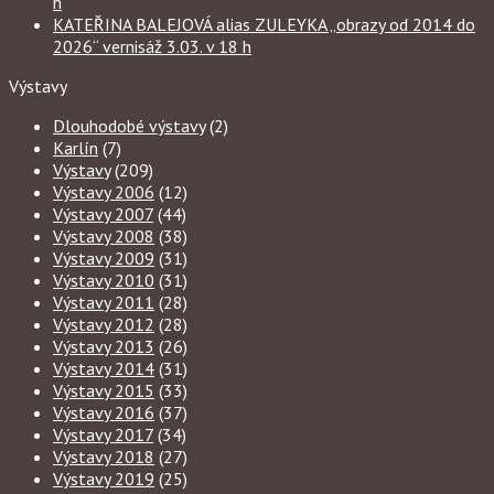
h
KATEŘINA BALEJOVÁ alias ZULEYKA „obrazy od 2014 do
2026“ vernisáž 3.03. v 18 h
Výstavy
Dlouhodobé výstavy
(2)
Karlín
(7)
Výstavy
(209)
Výstavy 2006
(12)
Výstavy 2007
(44)
Výstavy 2008
(38)
Výstavy 2009
(31)
Výstavy 2010
(31)
Výstavy 2011
(28)
Výstavy 2012
(28)
Výstavy 2013
(26)
Výstavy 2014
(31)
Výstavy 2015
(33)
Výstavy 2016
(37)
Výstavy 2017
(34)
Výstavy 2018
(27)
Výstavy 2019
(25)