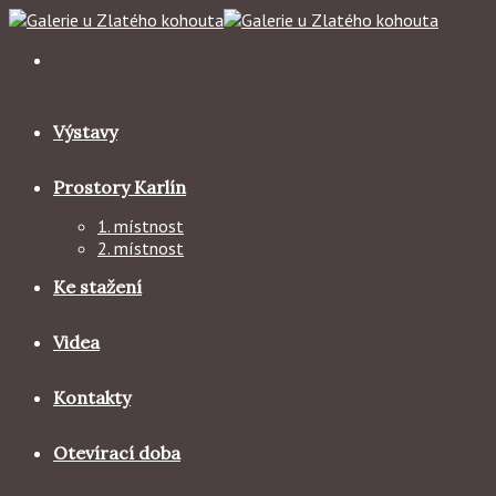
Skip
to
content
Výstavy
Prostory Karlín
1. místnost
2. místnost
Ke stažení
Videa
Kontakty
Otevírací doba