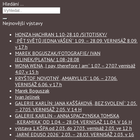
Hledání …
Nejnovější výstavy
HONZA HACHRAN 1.10-28.10 /SITOTISKY/
„PĚT SVĚTŮ JEDNA VÁŠEŃ“ 1.09. – 28.09. VERNISÁŽ 8.09.
v 17 h
MAREK BOGUSZAK/FOTOGRAFIE/ IVAN
JELINEK/PLATNA/ 1.08-28.08
WONA WENA „I pay, therefore I am“ 1.07. – 27.07. vernisáž
4.07. v 15 h
KRYŠTOF NOVOTNÝ „AMARYLLIS“ 1.06. – 27.06.
VERNISÁŽ 6.06. v 17 h
Marek Boguszak
Ivan Jelínek
GALERIE KARLÍN: JANA KAŠŠÁKOVÁ „BEZ SVOLENÍ“ 2.05.
– 27.05. VERNISÁŽ 2.05. V 14 H
GALERIE KARLÍN – ANNA SPACZYNSKA TOMSKA
„KERAMIKA“ OD 1.04. – 28.04. VERNISAŽ 11.04. V 16 H
výstava 1.KŠPA od 2.03. do 27.03. vernisáž 2.03. ve 12 h
„JARNÍ EDUSO 2026“ 2.03. – 28.03. VERNISÁŽ 2.03. v 16