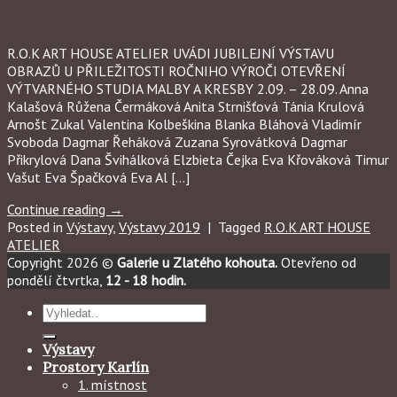
R.O.K ART HOUSE ATELIER UVÁDI JUBILEJNÍ VÝSTAVU
OBRAZŮ U PŘILEŽITOSTI ROČNIHO VÝROČI OTEVŘENÍ
VÝTVARNÉHO STUDIA MALBY A KRESBY 2.09. – 28.09. Anna
Kalašová Růžena Čermáková Anita Strnišťová Tánia Krulová
Arnošt Zukal Valentina Kolbeškina Blanka Bláhová Vladimír
Svoboda Dagmar Řeháková Zuzana Syrovátková Dagmar
Přikrylová Dana Švihálková Elzbieta Čejka Eva Křováková Timur
Vašut Eva Špačková Eva Al […]
Continue reading
→
Posted in
Výstavy
,
Výstavy 2019
|
Tagged
R.O.K ART HOUSE
ATELIER
Copyright 2026 ©
Galerie u Zlatého kohouta.
Otevřeno od
pondělí čtvrtka,
12 - 18 hodin.
Hledat:
Výstavy
Prostory Karlín
1. místnost