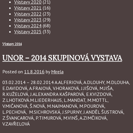
Výstavy 2020
(21)
Výstavy 2021
(16)
Výstavy 2022
(23)
Výstavy 2023
(29)
Výstavy 2024
(68)
Výstavy 2025
(33)
Výstavy 2014
UNOR – 2014 SKUPINOVÁ VYSTAVA
Posted on
11.8.2016
by
Mirela
03.02.2014 – 28.02.2014 A.ALFERIOVÁ, A.DLOUHY, M.DLOUHA,
E.DAVIDOVÁ, A.FRAJOVÁ, V.HORAKOVÁ, J.JIŠOVÁ, M.JIŠA,
R.KUŽELOVÁ, J.ALEXANDRA KAŠPAROVÁ, E.KVIZDOVÁ,
Z.LHOTKOVÁ.M.LIEDERHAUS, L.MANDAT, M.MOTTL,
V.MIČANOVÁ, Š.NOVÁ, M.NAJMANOVÁ, M.POUROVÁ,
L.PECHOVÁ, M.SICHROVSKÁ, J.SPURNY, J.ANDĚL ŠUSTROVÁ,
Z.ŠVANCAROVÁ, P.TIMUROVÁ, M.VINŠ, A.ZIMČIKOVÁ,
V.ZAVŘELOVÁ