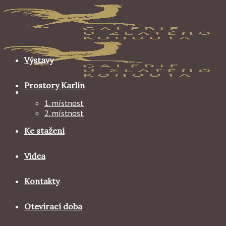
Skip
to
content
Výstavy
Prostory Karlín
1. místnost
2. místnost
Ke stažení
Videa
Kontakty
Otevírací doba