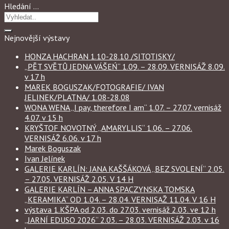
Hledání …
Nejnovější výstavy
HONZA HACHRAN 1.10-28.10 /SITOTISKY/
„PĚT SVĚTŮ JEDNA VÁŠEŃ“ 1.09. – 28.09. VERNISÁŽ 8.09.
v 17 h
MAREK BOGUSZAK/FOTOGRAFIE/ IVAN
JELINEK/PLATNA/ 1.08-28.08
WONA WENA „I pay, therefore I am“ 1.07. – 27.07. vernisáž
4.07. v 15 h
KRYŠTOF NOVOTNÝ „AMARYLLIS“ 1.06. – 27.06.
VERNISÁŽ 6.06. v 17 h
Marek Boguszak
Ivan Jelínek
GALERIE KARLÍN: JANA KAŠŠÁKOVÁ „BEZ SVOLENÍ“ 2.05.
– 27.05. VERNISÁŽ 2.05. V 14 H
GALERIE KARLÍN – ANNA SPACZYNSKA TOMSKA
„KERAMIKA“ OD 1.04. – 28.04. VERNISAŽ 11.04. V 16 H
výstava 1.KŠPA od 2.03. do 27.03. vernisáž 2.03. ve 12 h
„JARNÍ EDUSO 2026“ 2.03. – 28.03. VERNISÁŽ 2.03. v 16