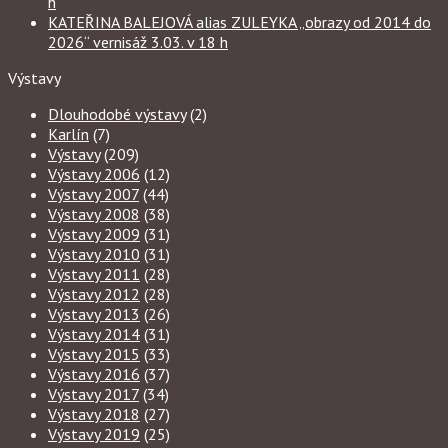
h
KATEŘINA BALEJOVÁ alias ZULEYKA „obrazy od 2014 do
2026“ vernisáž 3.03. v 18 h
Výstavy
Dlouhodobé výstavy
(2)
Karlín
(7)
Výstavy
(209)
Výstavy 2006
(12)
Výstavy 2007
(44)
Výstavy 2008
(38)
Výstavy 2009
(31)
Výstavy 2010
(31)
Výstavy 2011
(28)
Výstavy 2012
(28)
Výstavy 2013
(26)
Výstavy 2014
(31)
Výstavy 2015
(33)
Výstavy 2016
(37)
Výstavy 2017
(34)
Výstavy 2018
(27)
Výstavy 2019
(25)