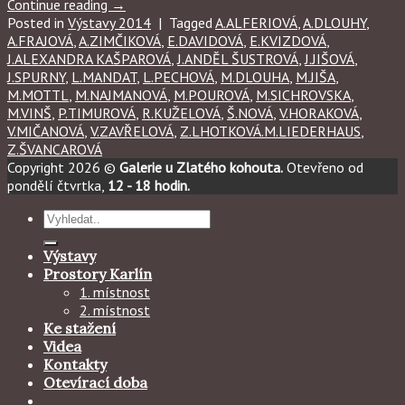
Continue reading
→
Posted in
Výstavy 2014
|
Tagged
A.ALFERIOVÁ
,
A.DLOUHY
,
A.FRAJOVÁ
,
A.ZIMČIKOVÁ
,
E.DAVIDOVÁ
,
E.KVIZDOVÁ
,
J.ALEXANDRA KAŠPAROVÁ
,
J.ANDĚL ŠUSTROVÁ
,
J.JIŠOVÁ
,
J.SPURNY
,
L.MANDAT
,
L.PECHOVÁ
,
M.DLOUHA
,
M.JIŠA
,
M.MOTTL
,
M.NAJMANOVÁ
,
M.POUROVÁ
,
M.SICHROVSKA
,
M.VINŠ
,
P.TIMUROVÁ
,
R.KUŽELOVÁ
,
Š.NOVÁ
,
V.HORAKOVÁ
,
V.MIČANOVÁ
,
V.ZAVŘELOVÁ
,
Z.LHOTKOVÁ.M.LIEDERHAUS
,
Z.ŠVANCAROVÁ
Copyright 2026 ©
Galerie u Zlatého kohouta.
Otevřeno od
pondělí čtvrtka,
12 - 18 hodin.
Hledat:
Výstavy
Prostory Karlín
1. místnost
2. místnost
Ke stažení
Videa
Kontakty
Otevírací doba