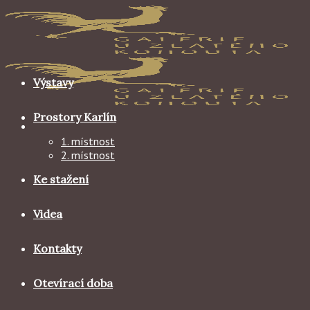
Skip
to
content
Výstavy
Prostory Karlín
1. místnost
2. místnost
Ke stažení
Videa
Kontakty
Otevírací doba