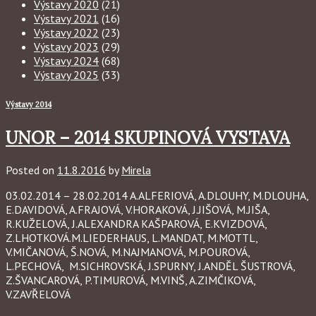
Výstavy 2020
(21)
Výstavy 2021
(16)
Výstavy 2022
(23)
Výstavy 2023
(29)
Výstavy 2024
(68)
Výstavy 2025
(33)
Výstavy 2014
UNOR – 2014 SKUPINOVÁ VYSTAVA
Posted on
11.8.2016
by
Mirela
03.02.2014 – 28.02.2014 A.ALFERIOVÁ, A.DLOUHY, M.DLOUHA,
E.DAVIDOVÁ, A.FRAJOVÁ, V.HORAKOVÁ, J.JIŠOVÁ, M.JIŠA,
R.KUŽELOVÁ, J.ALEXANDRA KAŠPAROVÁ, E.KVIZDOVÁ,
Z.LHOTKOVÁ.M.LIEDERHAUS, L.MANDAT, M.MOTTL,
V.MIČANOVÁ, Š.NOVÁ, M.NAJMANOVÁ, M.POUROVÁ,
L.PECHOVÁ, M.SICHROVSKÁ, J.SPURNY, J.ANDĚL ŠUSTROVÁ,
Z.ŠVANCAROVÁ, P.TIMUROVÁ, M.VINŠ, A.ZIMČIKOVÁ,
V.ZAVŘELOVÁ