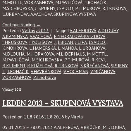
M.MOTTL, V.ORZAGHOVÁ, M.PAVLIČOVÁ, T.ROHAČIK,
M.SICHROVSKÁ, J, SPURNY, J.SADLO, P.TIMUROVÁ, R.TRNKOVÁ,
L.URBANOVÁ, A.VACHOVÁ SKUPINOVA VYSTAVA
Continue reading
→
Posted in
Výstavy 2013
|
Tagged
A.ALFERIOVÁ
,
A.DLOUHY
,
A.KAMINSKA
,
A.VACHOVÁ
,
E.NEORALOVÁ-KVIZDOVÁ
,
I.HRUŠKOVÁ
,
I.KOLIŠOVÁ
,
J
,
J.BICAN
,
J.LIPA
,
J.SADLO
,
K.MOHROVÁ
,
L.HAMERSKÁ
,
L.MANDA
,
L.URBANOVÁ
,
M.DLOUHA
,
M.HORAKOVÁ
,
M.LIDERHAUS
,
M.MOTTL
,
M.PAVLIČOVÁ
,
M.SICHROVSKA
,
P.TIMUROVÁ
,
R.KEVI
,
R.KLIMENT
,
R.KUŽELOVÁ
,
R.TRNKOVÁ
,
S.KŘEČANOVÁ
,
SPURNY
,
T
,
T.ROHAČIK
,
V.HAVRÁNKOVÁ
,
V.HOCHMAN
,
V.MIČANOVÁ
,
V.ORZAGHOVÁ
,
Z.Lhotková
Výstavy 2013
LEDEN 2013 – SKUPINOVÁ VYSTAVA
Posted on
11.8.2016
11.8.2016
by
Mirela
05.01.2013 – 28.01.2013 A.ALFEROVA, V.BRŮČEK, M.DLOUHÁ,