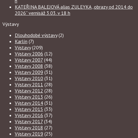
h
KATEŘINA BALEJOVÁ alias ZULEYKA „obrazy od 2014 do
2026“ vernisáž 3.03. v 18 h
Výstavy
Dlouhodobé výstavy
(2)
Karlín
(7)
Výstavy
(209)
Výstavy 2006
(12)
Výstavy 2007
(44)
Výstavy 2008
(38)
Výstavy 2009
(31)
Výstavy 2010
(31)
Výstavy 2011
(28)
Výstavy 2012
(28)
Výstavy 2013
(26)
Výstavy 2014
(31)
Výstavy 2015
(33)
Výstavy 2016
(37)
Výstavy 2017
(34)
Výstavy 2018
(27)
Výstavy 2019
(25)