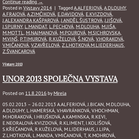
Continue reading
→
Posted in
Výstavy 2014
|
Tagged
A.ALFERIOVÁ
,
A.DLOUHY
,
A.FRAJOVÁ
,
A.ZIMČIKOVÁ
,
E.DAVIDOVÁ
,
E.KVIZDOVÁ
,
J.ALEXANDRA KAŠPAROVÁ
,
J.ANDĚL ŠUSTROVÁ
,
J.JIŠOVÁ
,
J.SPURNY
,
L.MANDAT
,
L.PECHOVÁ
,
M.DLOUHA
,
M.JIŠA
,
M.MOTTL
,
M.NAJMANOVÁ
,
M.POUROVÁ
,
M.SICHROVSKA
,
M.VINŠ
,
P.TIMUROVÁ
,
R.KUŽELOVÁ
,
Š.NOVÁ
,
V.HORAKOVÁ
,
V.MIČANOVÁ
,
V.ZAVŘELOVÁ
,
Z.LHOTKOVÁ.M.LIEDERHAUS
,
Z.ŠVANCAROVÁ
Výstavy 2013
UNOR 2013 SPOLEČNA VYSTAVA
Posted on
11.8.2016
by
Mirela
05.02.2013 – 26.02.2013 A.ALFERIOVÁ, J.BICAN, M.DLOUHA,
A.DLOUHY, L.HAMERSKÁ, V.HAVRÁNKOVÁ, V.HOCHMAN,
M.HORAKOVÁ, I.HRUŠKOVÁ, A.KAMINSKA, R.KEVI,
E.NEORALOVÁ-KVIZDOVÁ, R.KLIMENT, I.KOLIŠOVÁ,
S.KŘEČANOVÁ, R.KUŽELOVÁ, M.LIDERHAUS, J.LIPA,
Z.LHOTKOVÁ, L.MANDA, V.MIČANOVÁ, T, K.MOHROVÁ,