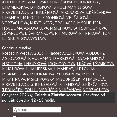
A.DLOUHÝ, M.GRABOVSKY, I.HRUŠKOVÁ, M.HORAKOVÁ,
L.HAMERSKAÁ, D.HRBKOVÁ, B.HOCHMAN, J.JIŠOVÁ,
R.KEVIJ.KLAD(st.) , R.KUŽELOVÁ, M.KOŠAROVÁ, S.KŘEČANOVÁ,
L.MANDAT, M.MOTTL, K.MOHROVÁ, V.MIČANOVÁ,
V.ORZAGHOVÁ, M.RYTINOVÁ, T.ROHAČEK, M.SOUPUŠEK,
H.SODOMA, A.SLOVAKOVÁ, M.SICHROVSKA, I.SOMOGYIOVÁ,
J.ŠVARCOVÁ, D.ŠAFRANKOVÁ, P.TIMUROVÁ, R.TRNKOVÁ, TOM
L… SKUPINOVA VYSTAVA
Continue reading
→
Posted in
Výstavy 2013
|
Tagged
A.ALFEROVA
,
A.DLOUHY
,
A.SLOVAKOVÁ
,
B.HOCHMAN
,
D.HRBKOVÁ
,
D.ŠAFRANKOVÁ
,
H.SODOMA
,
I.HRUŠKOVÁ
,
I.SOMOGYIOVÁ
,
J.JIŠOVÁ
,
J.ŠVARCOVÁ
,
K.MOHROVÁ
,
L.HAMERSKAÁ
,
L.MANDAT
,
M.DLOUHA
,
M.GRABOVSKY
,
M.HORAKOVÁ
,
M.KOŠAROVÁ
,
M.MOTTL
,
M.RYTINOVÁ
,
M.SICHROVSKA
,
M.SOUPUŠEK
,
P.TIMUROVÁ
,
R.KEVIJ.KLAD(st.)
,
R.KUŽELOVÁ
,
R.TRNKOVÁ
,
S.KŘEČANOVÁ
,
T.ROHAČEK
,
TOM L.
,
V.BRŮČEK
,
V.MIČANOVÁ
,
V.ORZAGHOVÁ
Copyright 2026 ©
Galerie u Zlatého kohouta.
Otevřeno od
pondělí čtvrtka,
12 - 18 hodin.
Hledat: