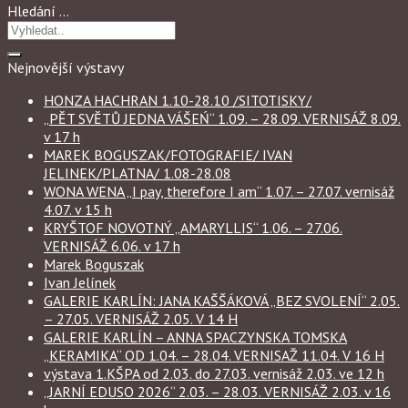
Hledání …
Nejnovější výstavy
HONZA HACHRAN 1.10-28.10 /SITOTISKY/
„PĚT SVĚTŮ JEDNA VÁŠEŃ“ 1.09. – 28.09. VERNISÁŽ 8.09.
v 17 h
MAREK BOGUSZAK/FOTOGRAFIE/ IVAN
JELINEK/PLATNA/ 1.08-28.08
WONA WENA „I pay, therefore I am“ 1.07. – 27.07. vernisáž
4.07. v 15 h
KRYŠTOF NOVOTNÝ „AMARYLLIS“ 1.06. – 27.06.
VERNISÁŽ 6.06. v 17 h
Marek Boguszak
Ivan Jelínek
GALERIE KARLÍN: JANA KAŠŠÁKOVÁ „BEZ SVOLENÍ“ 2.05.
– 27.05. VERNISÁŽ 2.05. V 14 H
GALERIE KARLÍN – ANNA SPACZYNSKA TOMSKA
„KERAMIKA“ OD 1.04. – 28.04. VERNISAŽ 11.04. V 16 H
výstava 1.KŠPA od 2.03. do 27.03. vernisáž 2.03. ve 12 h
„JARNÍ EDUSO 2026“ 2.03. – 28.03. VERNISÁŽ 2.03. v 16