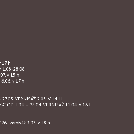
 17 h
1.08-28.08
07. v 15 h
.06. v 17 h
27.05. VERNISÁŽ 2.05. V 14 H
OD 1.04. – 28.04. VERNISAŽ 11.04. V 16 H
“ vernisáž 3.03. v 18 h