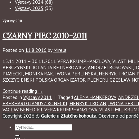
Výstavy 2024
(68)
Výstavy 2025
(33)
Výstavy 2011
CZARNY PIEC 2010-2011
Posted on
11.8.2016
by
Mirela
15.11.2011 – 30.11.2011 VERA KRUMPHANZLOVA, VLASTIMI
BERCZYNSKI, JOLANTA BETNEROWICZ, ANDRZEJ BOSOWSKI, T
PIASECKI, MONIKA RAK, IWONA PERLINSKA, HENRYK TROJAN
SZCZYCIENSKI POLSKA ORGANIZATOR PLENERU CZESLAW N
Continue reading
→
Posted in
Výstavy 2011
|
Tagged
ALENA HANKEROVÁ
,
ANDRZEJ
EBERHARDT.JANUSZ KONECKI
,
HENRYK TROJAN
,
IWONA PERLI
VACLAV BENEDIKT
,
VERA KRUMPHANZLOVA
,
VLASTIMIL KRU
Copyright 2026 ©
Galerie u Zlatého kohouta.
Otevřeno od ponděl
Hledat: