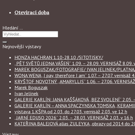
Otevírací doba
Hledání …
Nejnovější výstavy
HONZA HACHRAN 1.10-28.10 /SITOTISKY/
„PĚT SVĚTŮ JEDNA VÁŠEŃ“ 1.09. – 28.09. VERNISÁŽ 8.09. v
MAREK BOGUSZAK/FOTOGRAFIE/ IVAN JELINEK/PLATNA/ 
WONA WENA „I pay, therefore I am“ 1.07. – 27.07. vernisáž 4.
KRYŠTOF NOVOTNÝ „AMARYLLIS“ 1.06. – 27.06. VERNISÁŽ 6
Marek Boguszak
Ivan Jelínek
GALERIE KARLÍN: JANA KAŠŠÁKOVÁ „BEZ SVOLENÍ“ 2.05. – 
GALERIE KARLÍN – ANNA SPACZYNSKA TOMSKA „KERAMIKA“ 
výstava 1.KŠPA od 2.03. do 27.03. vernisáž 2.03. ve 12 h
„JARNÍ EDUSO 2026“ 2.03. – 28.03. VERNISÁŽ 2.03. v 16 h
KATEŘINA BALEJOVÁ alias ZULEYKA „obrazy od 2014 do 2026
Výstavy