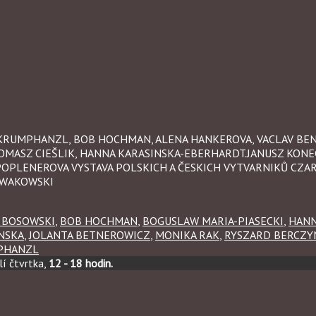
L KRUMPHANZL, BOB HOCHMAN, ALENA HANKEROVA, VACLAV BEN
OMASZ CIEŠLIK, HANNA KARASINSKA-EBERHARDT.JANUSZ KONE
 POPLENEROVA VYSTAVA POLSKICH A ČESKICH VYTVARNIKŮ CZA
OWAKOWSKI
 BOSOWSKI
,
BOB HOCHMAN
,
BOGUSLAW MARIA-PIASECKI
,
HANN
NSKA
,
JOLANTA BETNEROWICZ
,
MONIKA RAK
,
RYSZARD BERCZY
MPHANZL
í čtvrtka,
12 - 18 hodin.