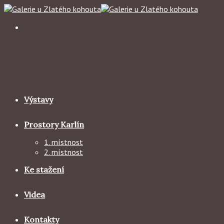
Skip
to
content
Výstavy
Prostory Karlín
1. místnost
2. místnost
Ke stažení
Videa
Kontakty