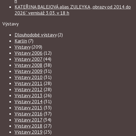
h
KATEŘINA BALEJOVÁ alias ZULEYKA „obrazy od 2014 do
2026“ vernisáž 3.03. v 18 h
Výstavy
Dlouhodobé výstavy
(2)
Karlín
(7)
Výstavy
(209)
Výstavy 2006
(12)
Výstavy 2007
(44)
Výstavy 2008
(38)
Výstavy 2009
(31)
Výstavy 2010
(31)
Výstavy 2011
(28)
Výstavy 2012
(28)
Výstavy 2013
(26)
Výstavy 2014
(31)
Výstavy 2015
(33)
Výstavy 2016
(37)
Výstavy 2017
(34)
Výstavy 2018
(27)
Výstavy 2019
(25)