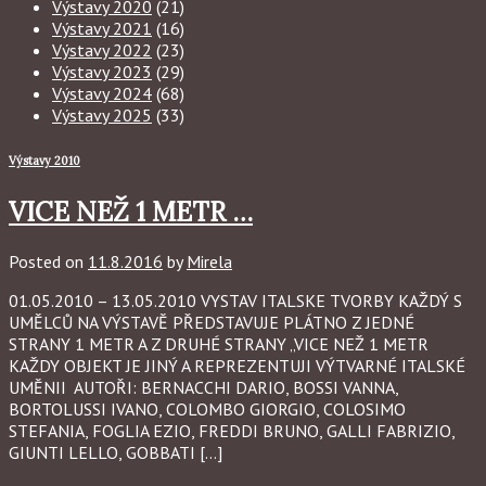
Výstavy 2020
(21)
Výstavy 2021
(16)
Výstavy 2022
(23)
Výstavy 2023
(29)
Výstavy 2024
(68)
Výstavy 2025
(33)
Výstavy 2010
VICE NEŽ 1 METR …
Posted on
11.8.2016
by
Mirela
01.05.2010 – 13.05.2010 VYSTAV ITALSKE TVORBY KAŽDÝ S
UMĚLCŮ NA VÝSTAVĚ PŘEDSTAVUJE PLÁTNO Z JEDNÉ
STRANY 1 METR A Z DRUHÉ STRANY „VICE NEŽ 1 METR
KAŽDY OBJEKT JE JINÝ A REPREZENTUJI VÝTVARNÉ ITALSKÉ
UMĚNII AUTOŘI: BERNACCHI DARIO, BOSSI VANNA,
BORTOLUSSI IVANO, COLOMBO GIORGIO, COLOSIMO
STEFANIA, FOGLIA EZIO, FREDDI BRUNO, GALLI FABRIZIO,
GIUNTI LELLO, GOBBATI […]