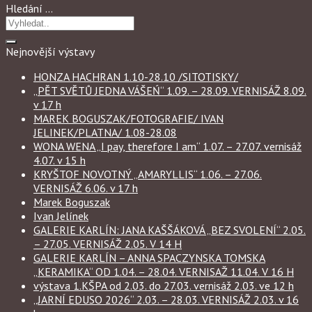
Hledání …
Nejnovější výstavy
HONZA HACHRAN 1.10-28.10 /SITOTISKY/
„PĚT SVĚTŮ JEDNA VÁŠEŃ“ 1.09. – 28.09. VERNISÁŽ 8.09.
v 17 h
MAREK BOGUSZAK/FOTOGRAFIE/ IVAN
JELINEK/PLATNA/ 1.08-28.08
WONA WENA „I pay, therefore I am“ 1.07. – 27.07. vernisáž
4.07. v 15 h
KRYŠTOF NOVOTNÝ „AMARYLLIS“ 1.06. – 27.06.
VERNISÁŽ 6.06. v 17 h
Marek Boguszak
Ivan Jelínek
GALERIE KARLÍN: JANA KAŠŠÁKOVÁ „BEZ SVOLENÍ“ 2.05.
– 27.05. VERNISÁŽ 2.05. V 14 H
GALERIE KARLÍN – ANNA SPACZYNSKA TOMSKA
„KERAMIKA“ OD 1.04. – 28.04. VERNISAŽ 11.04. V 16 H
výstava 1.KŠPA od 2.03. do 27.03. vernisáž 2.03. ve 12 h
„JARNÍ EDUSO 2026“ 2.03. – 28.03. VERNISÁŽ 2.03. v 16