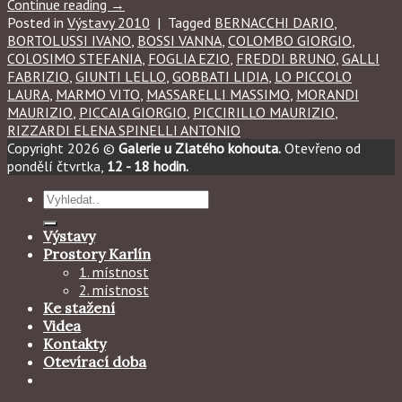
Continue reading
→
Posted in
Výstavy 2010
|
Tagged
BERNACCHI DARIO
,
BORTOLUSSI IVANO
,
BOSSI VANNA
,
COLOMBO GIORGIO
,
COLOSIMO STEFANIA
,
FOGLIA EZIO
,
FREDDI BRUNO
,
GALLI
FABRIZIO
,
GIUNTI LELLO
,
GOBBATI LIDIA
,
LO PICCOLO
LAURA
,
MARMO VITO
,
MASSARELLI MASSIMO
,
MORANDI
MAURIZIO
,
PICCAIA GIORGIO
,
PICCIRILLO MAURIZIO
,
RIZZARDI ELENA SPINELLI ANTONIO
Copyright 2026 ©
Galerie u Zlatého kohouta.
Otevřeno od
pondělí čtvrtka,
12 - 18 hodin.
Hledat:
Výstavy
Prostory Karlín
1. místnost
2. místnost
Ke stažení
Videa
Kontakty
Otevírací doba