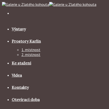
Skip
to
content
Výstavy
Prostory Karlín
1. místnost
2. místnost
Ke stažení
Videa
Kontakty
Otevírací doba