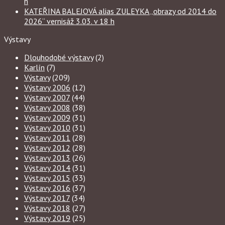
h
KATEŘINA BALEJOVÁ alias ZULEYKA „obrazy od 2014 do
2026“ vernisáž 3.03. v 18 h
Výstavy
Dlouhodobé výstavy
(2)
Karlín
(7)
Výstavy
(209)
Výstavy 2006
(12)
Výstavy 2007
(44)
Výstavy 2008
(38)
Výstavy 2009
(31)
Výstavy 2010
(31)
Výstavy 2011
(28)
Výstavy 2012
(28)
Výstavy 2013
(26)
Výstavy 2014
(31)
Výstavy 2015
(33)
Výstavy 2016
(37)
Výstavy 2017
(34)
Výstavy 2018
(27)
Výstavy 2019
(25)