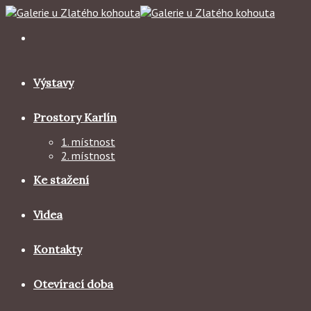
Skip
to
content
Výstavy
Prostory Karlín
1. místnost
2. místnost
Ke stažení
Videa
Kontakty
Otevírací doba