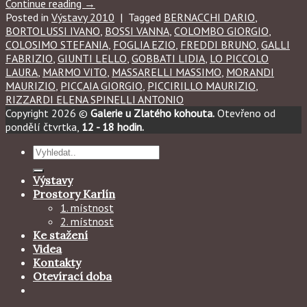
Continue reading
→
Posted in
Výstavy 2010
|
Tagged
BERNACCHI DARIO
,
BORTOLUSSI IVANO
,
BOSSI VANNA
,
COLOMBO GIORGIO
,
COLOSIMO STEFANIA
,
FOGLIA EZIO
,
FREDDI BRUNO
,
GALLI
FABRIZIO
,
GIUNTI LELLO
,
GOBBATI LIDIA
,
LO PICCOLO
LAURA
,
MARMO VITO
,
MASSARELLI MASSIMO
,
MORANDI
MAURIZIO
,
PICCAIA GIORGIO
,
PICCIRILLO MAURIZIO
,
RIZZARDI ELENA SPINELLI ANTONIO
Copyright 2026 ©
Galerie u Zlatého kohouta.
Otevřeno od
pondělí čtvrtka,
12 - 18 hodin.
Hledat:
Výstavy
Prostory Karlín
1. místnost
2. místnost
Ke stažení
Videa
Kontakty
Otevírací doba