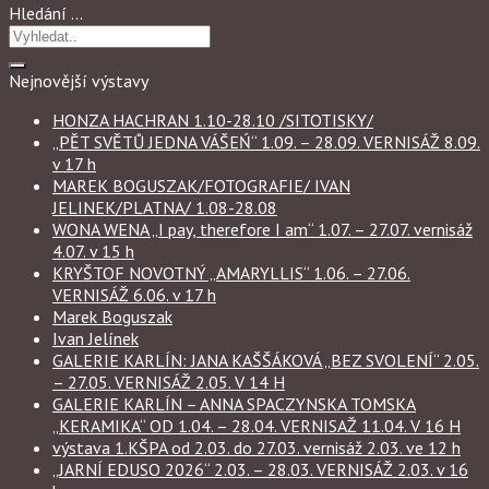
Hledání …
Nejnovější výstavy
HONZA HACHRAN 1.10-28.10 /SITOTISKY/
„PĚT SVĚTŮ JEDNA VÁŠEŃ“ 1.09. – 28.09. VERNISÁŽ 8.09.
v 17 h
MAREK BOGUSZAK/FOTOGRAFIE/ IVAN
JELINEK/PLATNA/ 1.08-28.08
WONA WENA „I pay, therefore I am“ 1.07. – 27.07. vernisáž
4.07. v 15 h
KRYŠTOF NOVOTNÝ „AMARYLLIS“ 1.06. – 27.06.
VERNISÁŽ 6.06. v 17 h
Marek Boguszak
Ivan Jelínek
GALERIE KARLÍN: JANA KAŠŠÁKOVÁ „BEZ SVOLENÍ“ 2.05.
– 27.05. VERNISÁŽ 2.05. V 14 H
GALERIE KARLÍN – ANNA SPACZYNSKA TOMSKA
„KERAMIKA“ OD 1.04. – 28.04. VERNISAŽ 11.04. V 16 H
výstava 1.KŠPA od 2.03. do 27.03. vernisáž 2.03. ve 12 h
„JARNÍ EDUSO 2026“ 2.03. – 28.03. VERNISÁŽ 2.03. v 16