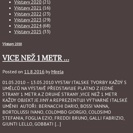
Výstavy 2020
(21)
Výstavy 2021
(16)
Výstavy 2022
(23)
Výstavy 2023
(29)
Výstavy 2024
(68)
Výstavy 2025
(33)
Výstavy 2010
VICE NEŽ 1 METR …
Posted on
11.8.2016
by
Mirela
01.05.2010 – 13.05.2010 VYSTAV ITALSKE TVORBY KAŽDÝ S
UMĚLCŮ NA VÝSTAVĚ PŘEDSTAVUJE PLÁTNO Z JEDNÉ
STRANY 1 METR A Z DRUHÉ STRANY „VICE NEŽ 1 METR
KAŽDY OBJEKT JE JINÝ A REPREZENTUJI VÝTVARNÉ ITALSKÉ
UMĚNII AUTOŘI: BERNACCHI DARIO, BOSSI VANNA,
BORTOLUSSI IVANO, COLOMBO GIORGIO, COLOSIMO
STEFANIA, FOGLIA EZIO, FREDDI BRUNO, GALLI FABRIZIO,
GIUNTI LELLO, GOBBATI […]