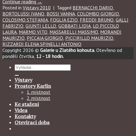
Continue reading
→
Posted in
Výstavy 2010
|
Tagged
BERNACCHI DARIO
,
BORTOLUSSI IVANO
,
BOSSI VANNA
,
COLOMBO GIORGIO
,
COLOSIMO STEFANIA
,
FOGLIA EZIO
,
FREDDI BRUNO
,
GALLI
FABRIZIO
,
GIUNTI LELLO
,
GOBBATI LIDIA
,
LO PICCOLO
LAURA
,
MARMO VITO
,
MASSARELLI MASSIMO
,
MORANDI
MAURIZIO
,
PICCAIA GIORGIO
,
PICCIRILLO MAURIZIO
,
RIZZARDI ELENA SPINELLI ANTONIO
Copyright 2026 ©
Galerie u Zlatého kohouta.
Otevřeno od
pondělí čtvrtka,
12 - 18 hodin.
Hledat:
Výstavy
Prostory Karlín
1. místnost
2. místnost
Ke stažení
Videa
Kontakty
Otevírací doba