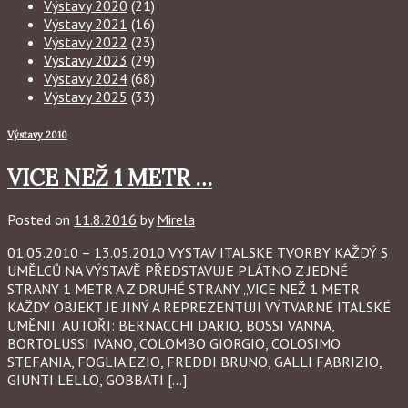
Výstavy 2020
(21)
Výstavy 2021
(16)
Výstavy 2022
(23)
Výstavy 2023
(29)
Výstavy 2024
(68)
Výstavy 2025
(33)
Výstavy 2010
VICE NEŽ 1 METR …
Posted on
11.8.2016
by
Mirela
01.05.2010 – 13.05.2010 VYSTAV ITALSKE TVORBY KAŽDÝ S
UMĚLCŮ NA VÝSTAVĚ PŘEDSTAVUJE PLÁTNO Z JEDNÉ
STRANY 1 METR A Z DRUHÉ STRANY „VICE NEŽ 1 METR
KAŽDY OBJEKT JE JINÝ A REPREZENTUJI VÝTVARNÉ ITALSKÉ
UMĚNII AUTOŘI: BERNACCHI DARIO, BOSSI VANNA,
BORTOLUSSI IVANO, COLOMBO GIORGIO, COLOSIMO
STEFANIA, FOGLIA EZIO, FREDDI BRUNO, GALLI FABRIZIO,
GIUNTI LELLO, GOBBATI […]