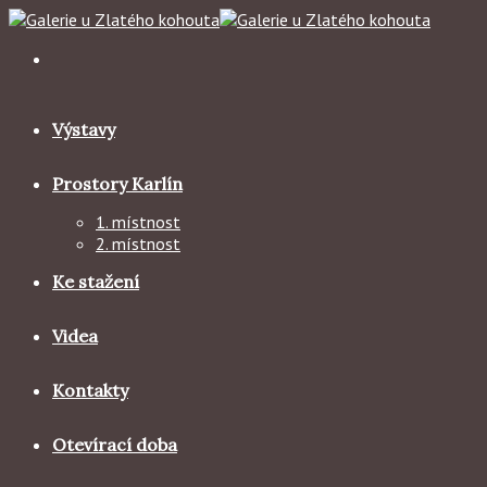
Skip
to
content
Výstavy
Prostory Karlín
1. místnost
2. místnost
Ke stažení
Videa
Kontakty
Otevírací doba