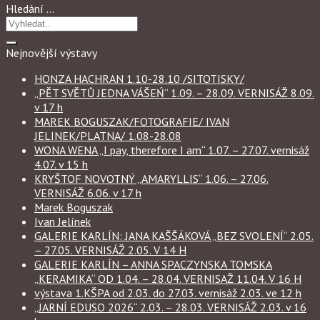
Hledání …
Nejnovější výstavy
HONZA HACHRAN 1.10-28.10 /SITOTISKY/
„PĚT SVĚTŮ JEDNA VÁŠEŃ“ 1.09. – 28.09. VERNISÁŽ 8.09.
v 17 h
MAREK BOGUSZAK/FOTOGRAFIE/ IVAN
JELINEK/PLATNA/ 1.08-28.08
WONA WENA „I pay, therefore I am“ 1.07. – 27.07. vernisáž
4.07. v 15 h
KRYŠTOF NOVOTNÝ „AMARYLLIS“ 1.06. – 27.06.
VERNISÁŽ 6.06. v 17 h
Marek Boguszak
Ivan Jelínek
GALERIE KARLÍN: JANA KAŠŠÁKOVÁ „BEZ SVOLENÍ“ 2.05.
– 27.05. VERNISÁŽ 2.05. V 14 H
GALERIE KARLÍN – ANNA SPACZYNSKA TOMSKA
„KERAMIKA“ OD 1.04. – 28.04. VERNISAŽ 11.04. V 16 H
výstava 1.KŠPA od 2.03. do 27.03. vernisáž 2.03. ve 12 h
„JARNÍ EDUSO 2026“ 2.03. – 28.03. VERNISÁŽ 2.03. v 16