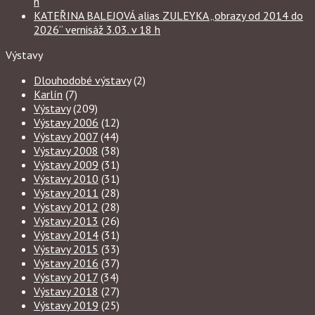
h
KATEŘINA BALEJOVÁ alias ZULEYKA „obrazy od 2014 do
2026“ vernisáž 3.03. v 18 h
Výstavy
Dlouhodobé výstavy
(2)
Karlín
(7)
Výstavy
(209)
Výstavy 2006
(12)
Výstavy 2007
(44)
Výstavy 2008
(38)
Výstavy 2009
(31)
Výstavy 2010
(31)
Výstavy 2011
(28)
Výstavy 2012
(28)
Výstavy 2013
(26)
Výstavy 2014
(31)
Výstavy 2015
(33)
Výstavy 2016
(37)
Výstavy 2017
(34)
Výstavy 2018
(27)
Výstavy 2019
(25)