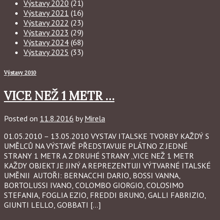
Výstavy 2020
(21)
Výstavy 2021
(16)
Výstavy 2022
(23)
Výstavy 2023
(29)
Výstavy 2024
(68)
Výstavy 2025
(33)
Výstavy 2010
VICE NEŽ 1 METR …
Posted on
11.8.2016
by
Mirela
01.05.2010 – 13.05.2010 VYSTAV ITALSKE TVORBY KAŽDÝ S
UMĚLCŮ NA VÝSTAVĚ PŘEDSTAVUJE PLÁTNO Z JEDNÉ
STRANY 1 METR A Z DRUHÉ STRANY „VICE NEŽ 1 METR
KAŽDY OBJEKT JE JINÝ A REPREZENTUJI VÝTVARNÉ ITALSKÉ
UMĚNII AUTOŘI: BERNACCHI DARIO, BOSSI VANNA,
BORTOLUSSI IVANO, COLOMBO GIORGIO, COLOSIMO
STEFANIA, FOGLIA EZIO, FREDDI BRUNO, GALLI FABRIZIO,
GIUNTI LELLO, GOBBATI […]