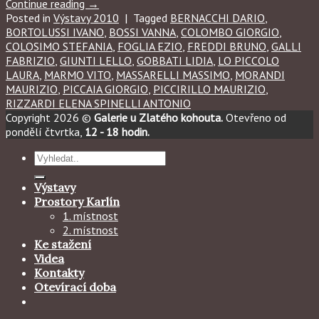
Continue reading
→
Posted in
Výstavy 2010
|
Tagged
BERNACCHI DARIO
,
BORTOLUSSI IVANO
,
BOSSI VANNA
,
COLOMBO GIORGIO
,
COLOSIMO STEFANIA
,
FOGLIA EZIO
,
FREDDI BRUNO
,
GALLI
FABRIZIO
,
GIUNTI LELLO
,
GOBBATI LIDIA
,
LO PICCOLO
LAURA
,
MARMO VITO
,
MASSARELLI MASSIMO
,
MORANDI
MAURIZIO
,
PICCAIA GIORGIO
,
PICCIRILLO MAURIZIO
,
RIZZARDI ELENA SPINELLI ANTONIO
Copyright 2026 ©
Galerie u Zlatého kohouta.
Otevřeno od
pondělí čtvrtka,
12 - 18 hodin.
Hledat:
Výstavy
Prostory Karlín
1. místnost
2. místnost
Ke stažení
Videa
Kontakty
Otevírací doba