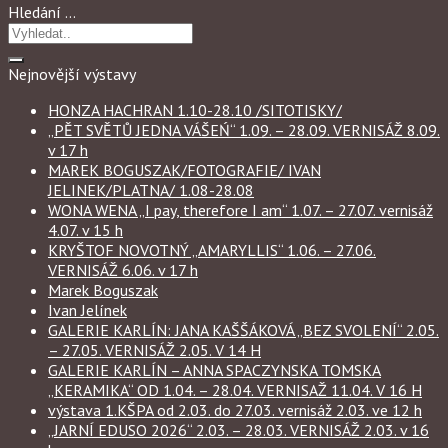
Hledání …
Nejnovější výstavy
HONZA HACHRAN 1.10-28.10 /SITOTISKY/
„PĚT SVĚTŮ JEDNA VÁŠEŃ“ 1.09. – 28.09. VERNISÁŽ 8.09.
v 17 h
MAREK BOGUSZAK/FOTOGRAFIE/ IVAN
JELINEK/PLATNA/ 1.08-28.08
WONA WENA „I pay, therefore I am“ 1.07. – 27.07. vernisáž
4.07. v 15 h
KRYŠTOF NOVOTNÝ „AMARYLLIS“ 1.06. – 27.06.
VERNISÁŽ 6.06. v 17 h
Marek Boguszak
Ivan Jelínek
GALERIE KARLÍN: JANA KAŠŠÁKOVÁ „BEZ SVOLENÍ“ 2.05.
– 27.05. VERNISÁŽ 2.05. V 14 H
GALERIE KARLÍN – ANNA SPACZYNSKA TOMSKA
„KERAMIKA“ OD 1.04. – 28.04. VERNISAŽ 11.04. V 16 H
výstava 1.KŠPA od 2.03. do 27.03. vernisáž 2.03. ve 12 h
„JARNÍ EDUSO 2026“ 2.03. – 28.03. VERNISÁŽ 2.03. v 16