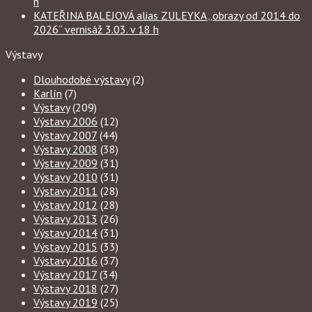
h
KATEŘINA BALEJOVÁ alias ZULEYKA „obrazy od 2014 do
2026“ vernisáž 3.03. v 18 h
Výstavy
Dlouhodobé výstavy
(2)
Karlín
(7)
Výstavy
(209)
Výstavy 2006
(12)
Výstavy 2007
(44)
Výstavy 2008
(38)
Výstavy 2009
(31)
Výstavy 2010
(31)
Výstavy 2011
(28)
Výstavy 2012
(28)
Výstavy 2013
(26)
Výstavy 2014
(31)
Výstavy 2015
(33)
Výstavy 2016
(37)
Výstavy 2017
(34)
Výstavy 2018
(27)
Výstavy 2019
(25)