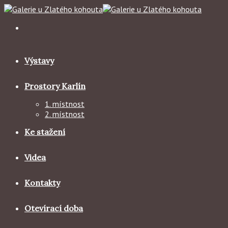
Skip
to
content
Výstavy
Prostory Karlín
1. místnost
2. místnost
Ke stažení
Videa
Kontakty
Otevírací doba