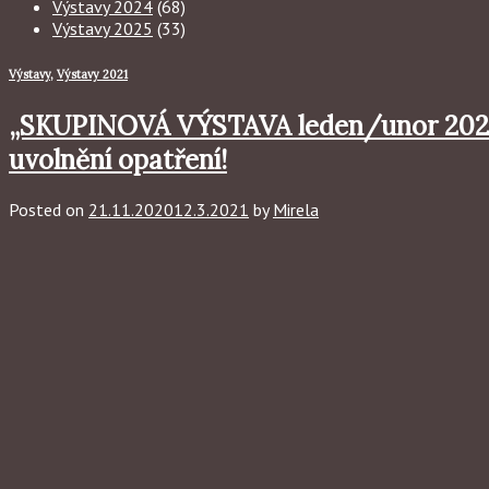
Výstavy 2024
(68)
Výstavy 2025
(33)
Výstavy
,
Výstavy 2021
„SKUPINOVÁ VÝSTAVA leden/unor 2021″
uvolnění opatření!
Posted on
21.11.2020
12.3.2021
by
Mirela