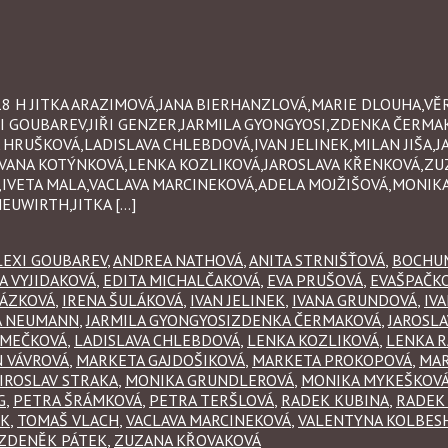
 18 H JITKA ARAZIMOVÁ,JANA BIERHANZLOVÁ,MARIE DLOUHA,V
 GOUBAREV,JIŘI GENZER,JARMILA GYONGYOSI,ZDENKA ČERMA
UŠKOVÁ,LADISLAVA CHLEBDOVÁ,IVAN JELINEK,MILAN JIŠA,JA
,IVANA KOTÝNKOVÁ,LENKA KOZLIKOVÁ,JAROSLAVA KŘENKOVÁ,Z
VETA MALA,VACLAVA MARCINEKOVÁ,ADELA MOJŽIŠOVÁ,MONIK
EUWIRTH,JITKA […]
LEXI GOUBAREV
,
ANDREA NATHOVÁ
,
ANITA STRNIŠŤOVÁ
,
BOCHU
A VYJIDAKOVÁ
,
EDITA MICHALČAKOVÁ
,
EVA PRUŠOVÁ
,
EVAŠPAČK
HÁZKOVÁ
,
IRENA ŠULÁKOVÁ
,
IVAN JELINEK
,
IVANA GRUNDOVÁ
,
IV
A NEUMANN
,
JARMILA GYONGYOSIZDENKA ČERMAKOVÁ
,
JAROSL
ĚMEČKOVÁ
,
LADISLAVA CHLEBDOVÁ
,
LENKA KOZLIKOVÁ
,
LENKA 
 VÁVROVÁ
,
MARKETA GAJDOŠIKOVÁ
,
MARKETA PROKOPOVÁ
,
MAR
IROSLAV STRAKA
,
MONIKA GRUNDLEROVÁ
,
MONIKA MYKEŠKOVÁ
G
,
PETRA ŠRÁMKOVÁ
,
PETRA TERŠLOVÁ
,
RADEK KUBINA
,
RADEK
EK
,
TOMAŠ VLACH
,
VACLAVA MARCINEKOVÁ
,
VALENTYNA KOLBES
ZDENĚK PÁTEK
,
ZUZANA KŘOVAKOVÁ