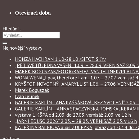
Otevírací doba
Hledání …
Nejnovější výstavy
HONZA HACHRAN 1.10-28.10 /SITOTISKY/
„PĚT SVĚTŮ JEDNA VÁŠEŃ“ 1.09. – 28.09. VERNISÁŽ 8.09. v
MAREK BOGUSZAK/FOTOGRAFIE/ IVAN JELINEK/PLATNA/ 
WONA WENA „I pay, therefore I am“ 1.07. – 27.07. vernisáž 4.
KRYŠTOF NOVOTNÝ „AMARYLLIS“ 1.06. – 27.06. VERNISÁŽ 6
Marek Boguszak
Ivan Jelínek
GALERIE KARLÍN: JANA KAŠŠÁKOVÁ „BEZ SVOLENÍ“ 2.05. – 
GALERIE KARLÍN – ANNA SPACZYNSKA TOMSKA „KERAMIKA“ 
výstava 1.KŠPA od 2.03. do 27.03. vernisáž 2.03. ve 12 h
„JARNÍ EDUSO 2026“ 2.03. – 28.03. VERNISÁŽ 2.03. v 16 h
KATEŘINA BALEJOVÁ alias ZULEYKA „obrazy od 2014 do 2026
Výstavy