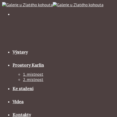
Skip
to
content
Výstavy
Prostory Karlín
1. místnost
2. místnost
Ke stažení
Videa
Kontakty