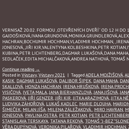
VERNISAŽ 20.02. FORMOU „OTEVŘENÝCH DVEŘÍ“ OD 12 H DO
GAJDOŠIKOVÁ,IVANA GRUNDOVÁ,MONIKA GRUNDLEROVÁ,ALEXI
HACHRAN,BOCHUMIR HOCHMAN,VLADIMIR HOCHMAN, ,IRENA HR
JONESOVÁ,,JIŘI KIR,VALENTYNA KOLBESHKINA,PETR KOTIAN
KUBINA,PETR LICHTENBERG,DAGMAR LUKAŠOVÁ,DANA MAHA,I
SEDLAČEK,EDITA MICHALČAKOVÁ,ANDREA NATHOVÁ, TOMAŠ N
Continue reading
→
Posted in
Výstavy
,
Výstavy 2021
|
Tagged
ADELA MOJŽIŠOVÁ
,
A
KASIK
,
DAGMAR LUKAŠOVÁ
,
DALIBOR ŠIPEK
,
DANA MAHA
,
DAN
SKALLOVÁ
,
HONZA HACHRAN
,
IRENA HRUŠKOVÁ
,
IRENA PROC
VISIČOVÁ
,
IVETA MALA
,
JANA BIERHANZLOVÁ
,
JANA JIŠOVÁ
,
JAN
PASKEROVÁ
,
JIŘÍ GENZER
,
JIŘI KIR
,
JITKA ARAZIMOVÁ
,
JITKA N
LUDVIKA ZÁHOŘOVÁ
,
LUKAŠ KADLEC
,
MARIE DLOUHA
,
MARION
ŠIMEČEK
,
MILAN JÍŠA
,
MILENA ZÁLEŽAKOVÁ.
,
MIRO HAVRAN
,
M
JONESOVÁ
,
PAVLINA OSTRÁ
,
PETR KOTIAN
,
PETR LICHTENBER
STANISLAVA TERSKAYA
,
TATANA REKOVÁ
,
TOMAŠ "J-BEZ "SLON
VĚRA DUPÝNOVÁ
,
VERONIKA PILAŘOVÁ
,
VLADIMIR HOCHMAN
,