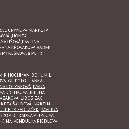
ĚRA DUPÝNOVÁ,MARKETA
KOVÁ,,HONZA
NA JIŠOVÁ,PAVLINA
UZANA KŘOVAKOVÁ,RADEK
A MYKEŠKOVÁ a PETR
MIR HOCHMAN
,
BOHUMIL
OVÁ
,
GE POLO
,
HANKA
ANA KOTÝNKOVÁ
,
IVANA
AVA KŘENKOVÁ
,
JELENA
RAZÁKOVÁ
,
LIBOŠ ZACH
,
KETA ŠALDOVÁ
,
MARTIN
 a PETR SEDLAČEK
,
PAVLINA
 SKOPEC
,
RADKA PEJZLOVÁ
,
HKINA
,
VENDULKA RIEDLOVÁ
,