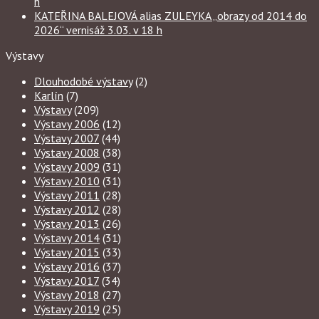
h
KATEŘINA BALEJOVÁ alias ZULEYKA „obrazy od 2014 do
2026“ vernisáž 3.03. v 18 h
Výstavy
Dlouhodobé výstavy
(2)
Karlín
(7)
Výstavy
(209)
Výstavy 2006
(12)
Výstavy 2007
(44)
Výstavy 2008
(38)
Výstavy 2009
(31)
Výstavy 2010
(31)
Výstavy 2011
(28)
Výstavy 2012
(28)
Výstavy 2013
(26)
Výstavy 2014
(31)
Výstavy 2015
(33)
Výstavy 2016
(37)
Výstavy 2017
(34)
Výstavy 2018
(27)
Výstavy 2019
(25)