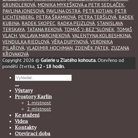
GRUNDLEROVÁ
,
MONIKA MYKEŠKOVÁ a PETR SEDLAČEK
,
PAVLINA JONESOVÁ
,
PAVLINA OSTRÁ
,
PETR KOTIAN
,
PETR
LICHTENBERG
,
PETRA ŠRÁMKOVÁ
,
PETRA TERŠLOVÁ
,
RADEK
KUBINA
,
RADEK SKOPEC
,
RADKA PEJZLOVÁ
,
STANISLAVA
TERSKAYA
,
TATANA REKOVÁ
,
TOMAŠ "J-BEZ "SLONEK
,
TOMAŠ
VLACH
,
VACLAVA MARCINEKOVÁ
,
VALENTYNA KOLBESHKINA
,
VENDULKA RIEDLOVÁ
,
VĚRA DUPÝNOVÁ
,
VERONIKA
PILAŘOVÁ
,
VLADIMIR HOCHMAN
,
ZDENĚK PÁTEK
,
ZUZANA
KŘOVAKOVÁ
Copyright 2026 ©
Galerie u Zlatého kohouta.
Otevřeno od
pondělí čtvrtka,
12 - 18 hodin.
Hledat:
Výstavy
Prostory Karlín
1. místnost
2. místnost
Ke stažení
Videa
Kontakty
Otevírací doba