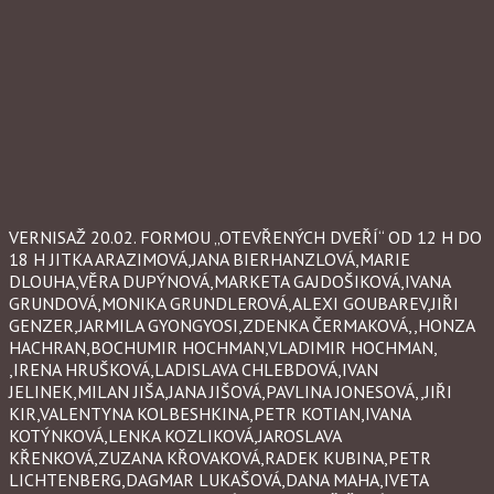
VERNISAŽ 20.02. FORMOU „OTEVŘENÝCH DVEŘÍ“ OD 12 H DO
18 H JITKA ARAZIMOVÁ,JANA BIERHANZLOVÁ,MARIE
DLOUHA,VĚRA DUPÝNOVÁ,MARKETA GAJDOŠIKOVÁ,IVANA
GRUNDOVÁ,MONIKA GRUNDLEROVÁ,ALEXI GOUBAREV,JIŘI
GENZER,JARMILA GYONGYOSI,ZDENKA ČERMAKOVÁ,,HONZA
HACHRAN,BOCHUMIR HOCHMAN,VLADIMIR HOCHMAN,
,IRENA HRUŠKOVÁ,LADISLAVA CHLEBDOVÁ,IVAN
JELINEK,MILAN JIŠA,JANA JIŠOVÁ,PAVLINA JONESOVÁ,,JIŘI
KIR,VALENTYNA KOLBESHKINA,PETR KOTIAN,IVANA
KOTÝNKOVÁ,LENKA KOZLIKOVÁ,JAROSLAVA
KŘENKOVÁ,ZUZANA KŘOVAKOVÁ,RADEK KUBINA,PETR
LICHTENBERG,DAGMAR LUKAŠOVÁ,DANA MAHA,IVETA