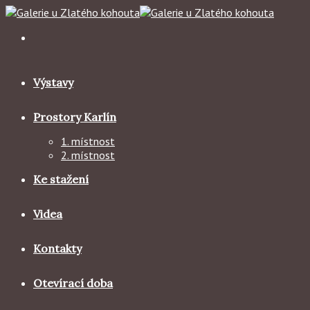
Skip
to
content
Výstavy
Prostory Karlín
1. místnost
2. místnost
Ke stažení
Videa
Kontakty
Otevírací doba