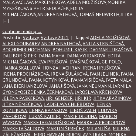
MALA,VACLAVA MARCINEKOVÁ,ADELA MOJŽIŠOVÁ,MONIKA
MYKEŠKOVÁ a PETR SEDLAČEK,EDITA
MICHALČAKOVÁ,ANDREA NATHOVÁ, TOMAŠ NEUWIRTH,JITKA
[…]
Continue reading
→
Posted in
Výstavy
,
Výstavy 2021
|
Tagged
ADELA MOJŽIŠOVÁ
,
ALEXI GOUBAREV
,
ANDREA NATHOVÁ
,
ANITA STRNIŠŤOVÁ
,
BOCHUMIR HOCHMAN
,
BOHUMIL KASIK
,
DAGMAR LUKAŠOVÁ
,
DALIBOR ŠIPEK
,
DANA MAHA
,
DANA VYJIDAKOVÁ
,
EDITA
MICHALČAKOVÁ
,
EVA PRUŠOVÁ
,
EVAŠPAČKOVÁ
,
GE POLO
,
HANKA SKALLOVÁ
,
HONZA HACHRAN
,
IRENA HRUŠKOVÁ
,
IRENA PROCHÁZKOVÁ
,
IRENA ŠULÁKOVÁ
,
IVAN JELINEK
,
IVANA
GRUNDOVÁ
,
IVANA KOTÝNKOVÁ
,
IVANA VISIČOVÁ
,
IVETA MALA
,
JANA BIERHANZLOVÁ
,
JANA JIŠOVÁ
,
JANA NEUMANN
,
JARMILA
GYONGYOSIZDENKA ČERMAKOVÁ
,
JAROSLAVA KŘENKOVÁ
,
JELENA PASKEROVÁ
,
JIŘÍ GENZER
,
JIŘI KIR
,
JITKA ARAZIMOVÁ
,
JITKA NĚMEČKOVÁ
,
LADISLAVA CHLEBDOVÁ
,
LENKA
KOZLIKOVÁ
,
LENKA RAZÁKOVÁ
,
LIBOŠ ZACH
,
LUDVIKA
ZÁHOŘOVÁ
,
LUKAŠ KADLEC
,
MARIE DLOUHA
,
MARION
VÁVROVÁ
,
MARKETA GAJDOŠIKOVÁ
,
MARKETA PROKOPOVÁ
,
MARKETA ŠALDOVÁ
,
MARTIN ŠIMEČEK
,
MILAN JÍŠA
,
MILENA
ZÁLEŽAKOVÁ.
,
MIRO HAVRAN
,
MIROSLAV STRAKA
,
MONIKA