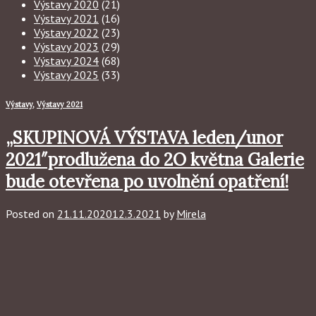
Výstavy 2020
(21)
Výstavy 2021
(16)
Výstavy 2022
(23)
Výstavy 2023
(29)
Výstavy 2024
(68)
Výstavy 2025
(33)
Výstavy
,
Výstavy 2021
„SKUPINOVÁ VÝSTAVA leden/unor
2021″prodlužena do 2O května Galerie
bude otevřena po uvolnění opatření!
Posted on
21.11.2020
12.3.2021
by
Mirela