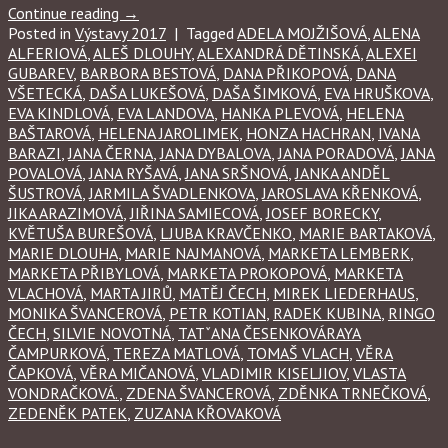
Continue reading
→
Posted in
Výstavy 2017
|
Tagged
ADELA MOJŽIŠOVÁ
,
ALENA
ALFERIOVÁ
,
ALEŠ DLOUHY
,
ALEXANDRÁ DĚTINSKÁ
,
ALEXEI
GUBAREV
,
BARBORA BESTOVÁ
,
DANA PŘIKOPOVÁ
,
DANA
VŠETECKÁ
,
DAŠA LUKEŠOVÁ
,
DAŠA ŠIMKOVÁ
,
EVA HRUŠKOVA
,
EVA KINDLOVÁ
,
EVA LANDOVA
,
HANKA PLEVOVÁ
,
HELENA
BAŠTAROVÁ
,
HELENA JAROLIMEK
,
HONZA HACHRAN
,
IVANA
BARAZI
,
JANA ČERNA
,
JANA DYBALOVA
,
JANA PORADOVÁ
,
JANA
POVALOVÁ
,
JANA RYŠAVÁ
,
JANA SRŠNOVÁ
,
JANKA ANDĚL
ŠUSTROVÁ
,
JARMILA ŠVADLENKOVA
,
JAROSLAVA KŘENKOVÁ
,
JIKA ARAZIMOVÁ
,
JIŘINA SAMIECOVÁ
,
JOSEF BORECKY
,
KVĚTUŠA BUREŠOVÁ
,
LJUBA KRAVČENKO
,
MARIE BARTAKOVÁ
,
MARIE DLOUHA
,
MARIE NAJMANOVÁ
,
MARKETA LEMBERK
,
MARKETA PŘIBYLOVÁ
,
MARKETA PROKOPOVÁ
,
MARKETA
VLACHOVÁ
,
MARTA JIRŮ
,
MATĚJ ČECH
,
MIREK LIEDERHAUS
,
MONIKA ŠVANCEROVÁ
,
PETR KOTIAN
,
RADEK KUBINA
,
RINGO
ČECH
,
SILVIE NOVOTNÁ
,
TATˇANA ČESENKOVÁRAYA
ČAMPURKOVÁ
,
TEREZA MATLOVÁ
,
TOMAŠ VLACH
,
VĚRA
ČAPKOVÁ
,
VĚRA MIČANOVÁ
,
VLADIMIR KISELJIOV
,
VLASTA
VONDRAČKOVÁ.
,
ZDENA ŠVANCEROVÁ
,
ZDĚNKA TRNEČKOVÁ
,
ZEDENĚK PATEK
,
ZUZANA KŘOVAKOVÁ