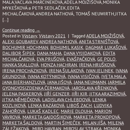
MALA,VACLAVA MARCINEKOVÁ,ADELA MOJŽIŠOVÁ,MONIKA
MYKEŠKOVÁ a PETR SEDLAČEK,EDITA
MICHALČAKOVÁ,ANDREA NATHOVÁ, TOMAŠ NEUWIRTH,JITKA
[…]
Continue reading
→
Posted in
Výstavy
,
Výstavy 2021
|
Tagged
ADELA MOJŽIŠOVÁ
,
ALEXI GOUBAREV
,
ANDREA NATHOVÁ
,
ANITA STRNIŠŤOVÁ
,
BOCHUMIR HOCHMAN
,
BOHUMIL KASIK
,
DAGMAR LUKAŠOVÁ
,
DALIBOR ŠIPEK
,
DANA MAHA
,
DANA VYJIDAKOVÁ
,
EDITA
MICHALČAKOVÁ
,
EVA PRUŠOVÁ
,
EVAŠPAČKOVÁ
,
GE POLO
,
HANKA SKALLOVÁ
,
HONZA HACHRAN
,
IRENA HRUŠKOVÁ
,
IRENA PROCHÁZKOVÁ
,
IRENA ŠULÁKOVÁ
,
IVAN JELINEK
,
IVANA
GRUNDOVÁ
,
IVANA KOTÝNKOVÁ
,
IVANA VISIČOVÁ
,
IVETA MALA
,
JANA BIERHANZLOVÁ
,
JANA JIŠOVÁ
,
JANA NEUMANN
,
JARMILA
GYONGYOSIZDENKA ČERMAKOVÁ
,
JAROSLAVA KŘENKOVÁ
,
JELENA PASKEROVÁ
,
JIŘÍ GENZER
,
JIŘI KIR
,
JITKA ARAZIMOVÁ
,
JITKA NĚMEČKOVÁ
,
LADISLAVA CHLEBDOVÁ
,
LENKA
KOZLIKOVÁ
,
LENKA RAZÁKOVÁ
,
LIBOŠ ZACH
,
LUDVIKA
ZÁHOŘOVÁ
,
LUKAŠ KADLEC
,
MARIE DLOUHA
,
MARION
VÁVROVÁ
,
MARKETA GAJDOŠIKOVÁ
,
MARKETA PROKOPOVÁ
,
MARKETA ŠALDOVÁ
,
MARTIN ŠIMEČEK
,
MILAN JÍŠA
,
MILENA
ZÁLEŽAKOVÁ.
,
MIRO HAVRAN
,
MIROSLAV STRAKA
,
MONIKA