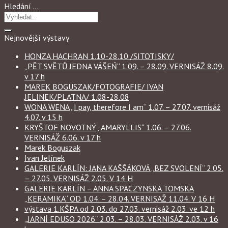
Hledání …
Nejnovější výstavy
HONZA HACHRAN 1.10-28.10 /SITOTISKY/
„PĚT SVĚTŮ JEDNA VÁŠEŃ“ 1.09. – 28.09. VERNISÁŽ 8.09.
v 17 h
MAREK BOGUSZAK/FOTOGRAFIE/ IVAN
JELINEK/PLATNA/ 1.08-28.08
WONA WENA „I pay, therefore I am“ 1.07. – 27.07. vernisáž
4.07. v 15 h
KRYŠTOF NOVOTNÝ „AMARYLLIS“ 1.06. – 27.06.
VERNISÁŽ 6.06. v 17 h
Marek Boguszak
Ivan Jelínek
GALERIE KARLÍN: JANA KAŠŠÁKOVÁ „BEZ SVOLENÍ“ 2.05.
– 27.05. VERNISÁŽ 2.05. V 14 H
GALERIE KARLÍN – ANNA SPACZYNSKA TOMSKA
„KERAMIKA“ OD 1.04. – 28.04. VERNISAŽ 11.04. V 16 H
výstava 1.KŠPA od 2.03. do 27.03. vernisáž 2.03. ve 12 h
„JARNÍ EDUSO 2026“ 2.03. – 28.03. VERNISÁŽ 2.03. v 16