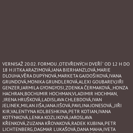
VERNISAŽ 20.02. FORMOU „OTEVŘENÝCH DVEŘÍ“ OD 12 H DO
18 H JITKA ARAZIMOVÁ,JANA BIERHANZLOVÁ,MARIE
DLOUHA,VĚRA DUPÝNOVÁ,MARKETA GAJDOŠIKOVÁ,IVANA
GRUNDOVÁ,MONIKA GRUNDLEROVÁ,ALEXI GOUBAREV,JIŘI
GENZER,JARMILA GYONGYOSI,ZDENKA ČERMAKOVÁ,,HONZA
HACHRAN,BOCHUMIR HOCHMAN,VLADIMIR HOCHMAN,
,IRENA HRUŠKOVÁ,LADISLAVA CHLEBDOVÁ,IVAN
JELINEK,MILAN JIŠA,JANA JIŠOVÁ,PAVLINA JONESOVÁ,,JIŘI
KIR,VALENTYNA KOLBESHKINA,PETR KOTIAN,IVANA
KOTÝNKOVÁ,LENKA KOZLIKOVÁ,JAROSLAVA
KŘENKOVÁ,ZUZANA KŘOVAKOVÁ,RADEK KUBINA,PETR
LICHTENBERG,DAGMAR LUKAŠOVÁ,DANA MAHA,IVETA