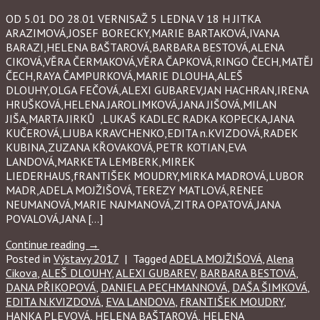
OD 5.01 DO 28.01 VERNISAŽ 5 LEDNA V 18 H JITKA
ARAZIMOVÁ,JOSEF BORECKY,MARIE BARTAKOVÁ,IVANA
BARAZI,HELENA BAŠTAROVÁ,BARBARA BESTOVÁ,ALENA
CIKOVÁ,VĚRA ČERMAKOVÁ,VĚRA ČAPKOVÁ,RINGO ČECH,MATĚJ
ČECH,RAYA ČAMPURKOVÁ,MARIE DLOUHA,ALEŠ
DLOUHY,OLGA FEČOVÁ,ALEXI GUBAREV,JAN HACHRAN,IRENA
HRUŠKOVÁ,HELENA JAROLIMKOVÁ,JANA JIŠOVÁ,MILAN
JIŠA,MARTA JIRKŮ ,LUKAŠ KADLEC RADKA KOPECKA,JANA
KUČEROVÁ,LJUBA KRAVCHENKO,EDITA n.KVIZDOVÁ,RADEK
KUBINA,ZUZANA KŘOVAKOVÁ,PETR KOTIAN,EVA
LANDOVÁ,MARKETA LEMBERK,MIREK
LIEDERHAUS,fRANTIŠEK MOUDRY,MIRKA MADROVÁ,LUBOR
MADR,ADELA MOJŽIŠOVÁ,TEREZY MATLOVÁ,RENEE
NEUMANOVÁ,MARIE NAJMANOVÁ,ZITRA OPATOVÁ,JANA
POVALOVÁ,JANA […]
Continue reading
→
Posted in
Výstavy 2017
|
Tagged
ADELA MOJŽIŠOVÁ
,
Alena
Cikova
,
ALEŠ DLOUHY
,
ALEXI GUBAREV
,
BARBARA BESTOVÁ
,
DANA PŘIKOPOVÁ
,
DANIELA PECHMANNOVÁ
,
DAŠA ŠIMKOVÁ
,
EDITA N.KVIZDOVÁ
,
EVA LANDOVA
,
fRANTIŠEK MOUDRY
,
HANKA PLEVOVÁ
,
HELENA BAŠTAROVÁ
,
HELENA