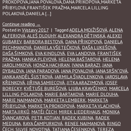
PROKOPOVÁ,JANA POVALOVÁ,DANA PŘIKOPOVÁ,MARKETA
PŘIBYLOVÁ,FRANTIŠEK PRAŽMA,MARCELA LILLING
POLAKOVÁ,DANIELA […]
Continue reading
→
Posted in
Výstavy 2017
|
Tagged
ADELA MOJŽIŠOVÁ
,
ALENA
ALFERIOVÁ
,
ALEŠ DLOUHY
,
ALEXANDRÁ DĚTINSKÁ
,
ALEXEI
GUBAREV
,
BARBORA BESTOVÁ
,
DANA PŘIKOPOVÁ
,
DANIELA
PECHMANOVÁ
,
DANIELA VŠETEČKOVÁ
,
DAŠA LUKEŠOVÁ
,
DAŠA ŠIMKOVÁ
,
EVA KINDLOVÁ
,
EVA LANDOVA
,
FRANTIŠEK
PRAŽMA
,
HANKA PLEVOVÁ
,
HELENA BAŠTAROVÁ
,
HELENA
JAROLIMKOVÁ
,
HONZA HACHRAN
,
IVANA BARAZI
,
JANA
DYBALOVA
,
JANA PARADOVÁ
,
JANA POVALOVÁ
,
JANA SRŠNˇOVÁ
,
JANKA ANDĚL ŠUSTROVÁ
,
JARMILA ŠVADLENKOVA
,
JAROSLAVA
KŘENKOVÁ
,
JIŘINA SAMIECOVÁ
,
JITKA ARAZIMOVÁ
,
JOSEF
BORECKY
,
KVĚTUŠE BUREŠOVÁ
,
LJUBA KRAVČENKO
,
MARCELA
LILLING POLAKOVÁ
,
MARIE BARTAKOVÁ
,
MARIE DLOUHA
,
MARIE NAJMANOVÁ
,
MARKETA LEMBERK
,
MARKETA
PŘIBYLOVÁ
,
MARKETA PROKOPOVÁ
,
MARKETA VLACHOVÁ
,
MARTA JIRKŮ
,
MATĚJ ČECH
,
MIREK LIEDERHAUS
,
MONIKA
ŠVANCAROVÁ
,
PETR KOTIAN
,
RADEK KUBINA
,
RADEK
MEDUNA
,
RAYA ČAMPURKOVÁ
,
RENEE NAJMANOVÁ
,
RINGO
ČECH
,
SILVIE NOVOTNÁ
,
TATIANA ČESENKOVÁ
,
TEREZA