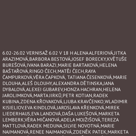
6.02-26.02 VERNISAŽ 6.02 V 18 H ALENA ALFERIOVÁ,JITKA
ARAZIMOVÁ,BARBORA BESTOVÁ,JOSEF BORECKY,KVĚTUŠE
BUREŠOVÁ,IVANA BARAZI,MARIE BARTAKOVÁ,HELENA
BAŠTAŘOVÁ,RINGO ČECH,MATĚJ ČECH,RAYA
ČAMPURKOVÁ,VĚRA ČAPKOVÁ, TATIANA ČESENKOVÁ,MARIE
DLOUHA,ALEŠ DLOUHY,ALEXANDRA DĚTINSKA,JANA
DYBALOVÁ,ALEXEI GUBAREV,HONZA HACHRAN,HELENA
JAROLIMKOVÁ,MARTA JIRKŮ,PETR KOTIAN,RADEK
KUBINA,ZDENA KŘOVAKOVÁ,LJUBA KRAVČENKO,WLADIMIR
KISIELIOV,EVA KINDLOVÁ,JAROSLAVA KŘENKOVÁ,MIREK
LIEDERHAUS,EVA LANDOVÁ,DAŠA LUKEŠOVÁ,MARKETA
LEMBERK,VĚRA MIČANOVÁ,ADELA MOJŽIŠOVÁ,TEREZA
MATTLOVÁ,RADEK MEDUNA,SILVIE NOVOTNÁ,MARIE
NAJMANOVÁ,RENEE NAJMANOVÁ,ZDENĚK PATEK,MARKETA