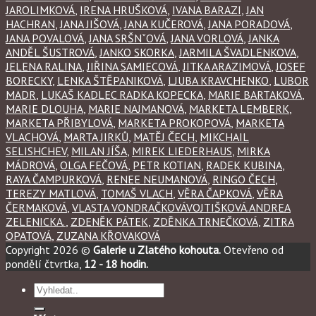
JAROLIMKOVÁ
,
IRENA HRUŠKOVÁ
,
IVANA BARAZI
,
JAN
HACHRAN
,
JANA JIŠOVÁ
,
JANA KUČEROVÁ
,
JANA PORADOVÁ
,
JANA POVALOVÁ
,
JANA SRŠNˇOVÁ
,
JANA VORLOVÁ
,
JANKA
ANDĚL ŠUSTROVÁ
,
JANKO SKORKA
,
JARMILA ŠVADLENKOVA
,
JELENA RALINA
,
JIŘINA SAMIECOVÁ
,
JITKA ARAZIMOVÁ
,
JOSEF
BORECKY
,
LENKA ŠTĚPANIKOVÁ
,
LJUBA KRAVCHENKO
,
LUBOR
MADR
,
LUKAŠ KADLEC RADKA KOPECKA
,
MARIE BARTAKOVÁ
,
MARIE DLOUHA
,
MARIE NAJMANOVÁ
,
MARKETA LEMBERK
,
MARKETA PŘIBYLOVÁ
,
MARKETA PROKOPOVÁ
,
MARKETA
VLACHOVÁ
,
MARTA JIRKŮ
,
MATĚJ ČECH
,
MIKCHAIL
SELISHCHEV
,
MILAN JÍŠA
,
MIREK LIEDERHAUS
,
MIRKA
MÁDROVÁ
,
OLGA FEČOVÁ
,
PETR KOTIAN
,
RADEK KUBINA
,
RAYA ČAMPURKOVÁ
,
RENEE NEUMANOVÁ
,
RINGO ČECH
,
TEREZY MATLOVÁ
,
TOMAŠ VLACH
,
VĚRA ČAPKOVÁ
,
VĚRA
ČERMAKOVÁ
,
VLASTA VONDRAČKOVÁVOJTIŠKOVÁ.ANDREA
ZELENICKA.
,
ZDENĚK PÁTEK
,
ZDĚNKA TRNEČKOVÁ
,
ZITRA
OPATOVÁ
,
ZUZANA KŘOVAKOVÁ
Copyright 2026 ©
Galerie u Zlatého kohouta.
Otevřeno od
pondělí čtvrtka,
12 - 18 hodin.
Hledat: