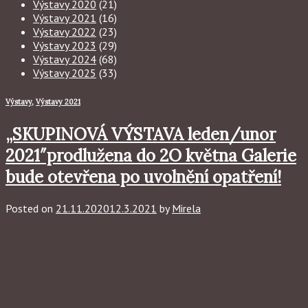
Výstavy 2020
(21)
Výstavy 2021
(16)
Výstavy 2022
(23)
Výstavy 2023
(29)
Výstavy 2024
(68)
Výstavy 2025
(33)
Výstavy
,
Výstavy 2021
„SKUPINOVÁ VÝSTAVA leden/unor
2021″prodlužena do 2O května Galerie
bude otevřena po uvolnění opatření!
Posted on
21.11.2020
12.3.2021
by
Mirela