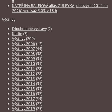
h
KATEŘINA BALEJOVÁ alias ZULEYKA „obrazy od 2014 do
2026“ vernisáž 3.03. v 18 h
Výstavy
Dlouhodobé výstavy
(2)
Karlín
(7)
Výstavy
(209)
Výstavy 2006
(12)
Výstavy 2007
(44)
Výstavy 2008
(38)
Výstavy 2009
(31)
Výstavy 2010
(31)
Výstavy 2011
(28)
Výstavy 2012
(28)
Výstavy 2013
(26)
Výstavy 2014
(31)
Výstavy 2015
(33)
Výstavy 2016
(37)
Výstavy 2017
(34)
Výstavy 2018
(27)
Výstavy 2019
(25)