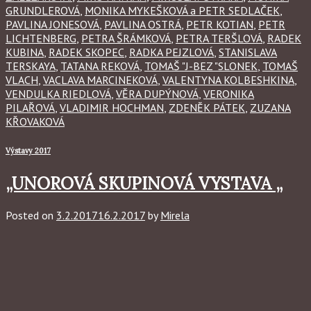
GRUNDLEROVÁ
,
MONIKA MYKEŠKOVÁ a PETR SEDLAČEK
,
PAVLINA JONESOVÁ
,
PAVLINA OSTRÁ
,
PETR KOTIAN
,
PETR
LICHTENBERG
,
PETRA ŠRÁMKOVÁ
,
PETRA TERŠLOVÁ
,
RADEK
KUBINA
,
RADEK SKOPEC
,
RADKA PEJZLOVÁ
,
STANISLAVA
TERSKAYA
,
TATANA REKOVÁ
,
TOMAŠ "J-BEZ "SLONEK
,
TOMAŠ
VLACH
,
VACLAVA MARCINEKOVÁ
,
VALENTYNA KOLBESHKINA
,
VENDULKA RIEDLOVÁ
,
VĚRA DUPÝNOVÁ
,
VERONIKA
PILAŘOVÁ
,
VLADIMIR HOCHMAN
,
ZDENĚK PÁTEK
,
ZUZANA
KŘOVAKOVÁ
Výstavy 2017
„UNOROVÁ SKUPINOVÁ VYSTAVA „
Posted on
3.2.2017
16.2.2017
by
Mirela