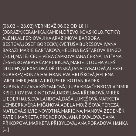
(06.02 – 26.02) VERNISAŽ 06.02 OD 18 H
(OBRAZY,KERAMIKA,KAMEN,DŘEVO,KOV,SKOLO,FOTKY)
ALENA ALFERIOVÁ,JIKA ARAZIMOVÁ,BARBORA
BESTOVÁ,JOSEF BORECKY,KVĚTUŠA BUREŠOVÁ,IVANA
BARAZI,MARIE BARTAKOVÁ,HELENA BAŠTAŘOVÁ,RINGO
ČECH,MATĚJ ČECH,VĚRA ČAPKOVÁ,JANA ČERNA,TATˇANA
ČESENKOVÁRAYA ČAMPURKOVÁ,MARIE DLOUHA,ALEŠ
DLOUHY,ALEXANDRÁ DĚTINSKÁ,JANA DYBALOVÁ,ALEXEI
GUBAREV,HONZA HACHRAN,EVA HRUŠKOVÁ,HELENA
JAROLIMEK,MARTA JIRŮ,PETR KOTIAN,RADEK
KUBINA,ZUZANA KŘOVAKOVÁ,LJUBA KRAVČENKO,VLADIMIR
KISELJIOV,EVA KINDLOVÁ,JAROSLAVA KŘENKOVÁ,MIREK
LIEDERHAUS,EVA LANDOVÁ,DAŠA LUKEŠOVÁ,MARKETA
LEMBERK,VĚRA MIČANOVÁ,ADELA MOJŽIŠOVÁ,TEREZA
MATLOVÁ,SILVIE NOVOTNÁ,MARIE NAJMANOVÁ,ZEDENĚK
PATEK,MARKETA PROKOPOVÁ,JANA POVALOVÁ,DANA
PŘIKOPOVÁ,MARKETA PŘIBYLOVÁ,JANA PORADOVÁ,HANKA
[…]