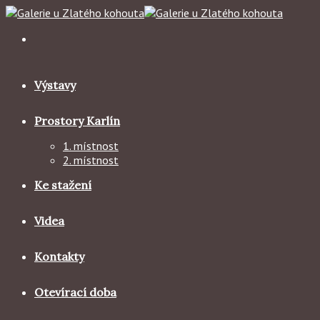
Skip
to
content
Výstavy
Prostory Karlín
1. místnost
2. místnost
Ke stažení
Videa
Kontakty
Otevírací doba