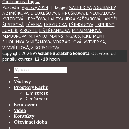
Continue reading
→
Posted in
Výstavy 2014
|
Tagged
A.ALFERIVA
,
A.GUBAREV
,
A.ZIMČIKOVÁ
,
D.LUKEŠOVÁ
,
E.HRUŠKOVA
,
E.NEORALOVÁ-
KVIZDOVÁ
,
I.FRYČOVA
,
J.ALEXANDRA KAŠPAROVÁ
,
J.ANDĚL
ŠUSTROVÁ
,
J.ČERNA
,
J.KRYNICKA
,
J.ŠIMONOVA
,
J.SPURNY
,
J.UHLIŘ
,
K.BOSTL
,
L.ŠTĚPANKOVA
,
M.NAJMANOVÁ
,
M.POUROVÁ
,
M.TANKO
,
M.VINŠ
,
N.GAUS
,
R.KLIMENT
,
S.HOLINKA
,
V.MIČANOVÁ
,
V.ORZAGHOVÁ
,
V.VEVERKA
,
V.ZAVŘELOVÁ
,
Z.KORYNTOVA
Copyright 2026 ©
Galerie u Zlatého kohouta.
Otevřeno od
pondělí čtvrtka,
12 - 18 hodin.
Hledat:
Výstavy
Prostory Karlín
1. místnost
2. místnost
Ke stažení
Videa
Kontakty
Otevírací doba