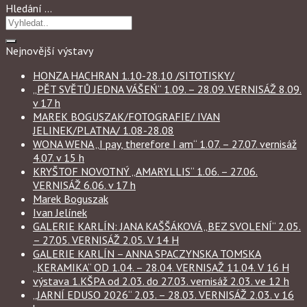
Hledání …
Nejnovější výstavy
HONZA HACHRAN 1.10-28.10 /SITOTISKY/
„PĚT SVĚTŮ JEDNA VÁŠEŃ“ 1.09. – 28.09. VERNISÁŽ 8.09.
v 17 h
MAREK BOGUSZAK/FOTOGRAFIE/ IVAN
JELINEK/PLATNA/ 1.08-28.08
WONA WENA „I pay, therefore I am“ 1.07. – 27.07. vernisáž
4.07. v 15 h
KRYŠTOF NOVOTNÝ „AMARYLLIS“ 1.06. – 27.06.
VERNISÁŽ 6.06. v 17 h
Marek Boguszak
Ivan Jelínek
GALERIE KARLÍN: JANA KAŠŠÁKOVÁ „BEZ SVOLENÍ“ 2.05.
– 27.05. VERNISÁŽ 2.05. V 14 H
GALERIE KARLÍN – ANNA SPACZYNSKA TOMSKA
„KERAMIKA“ OD 1.04. – 28.04. VERNISAŽ 11.04. V 16 H
výstava 1.KŠPA od 2.03. do 27.03. vernisáž 2.03. ve 12 h
„JARNÍ EDUSO 2026“ 2.03. – 28.03. VERNISÁŽ 2.03. v 16