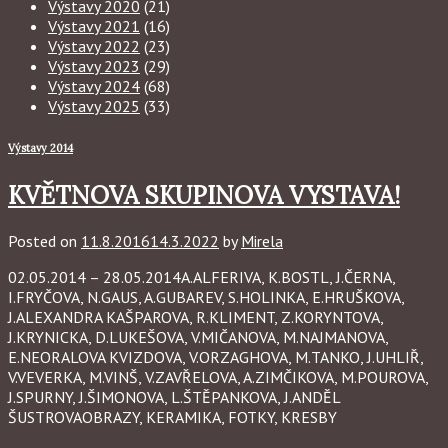
Výstavy 2020
(21)
Výstavy 2021
(16)
Výstavy 2022
(23)
Výstavy 2023
(29)
Výstavy 2024
(68)
Výstavy 2025
(33)
Výstavy 2014
KVĚTNOVA SKUPINOVA VYSTAVA!
Posted on
11.8.2016
14.3.2022
by
Mirela
02.05.2014 – 28.05.2014A.ALFERIVA, K.BOSTL, J.ČERNA,
I.FRYČOVA, N.GAUS, A.GUBAREV, S.HOLINKA, E.HRUŠKOVA,
J.ALEXANDRA KAŠPAROVA, R.KLIMENT, Z.KORYNTOVA,
J.KRYNICKA, D.LUKEŠOVA, V.MIČANOVA, M.NAJMANOVA,
E.NEORALOVA KVIZDOVA, V.ORZAGHOVA, M.TANKO, J.UHLIŘ,
V.VEVERKA, M.VINŠ, V.ZAVŘELOVA, A.ZIMČIKOVA, M.POUROVA,
J.SPURNY, J.ŠIMONOVA, L.ŠTĚPANKOVA, J.ANDĚL
ŠUSTROVAOBRAZY, KERAMIKA, FOTKY, KRESBY