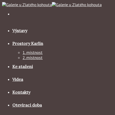
Skip
to
content
Výstavy
Prostory Karlín
1. místnost
2. místnost
Ke stažení
Videa
Kontakty
Otevírací doba