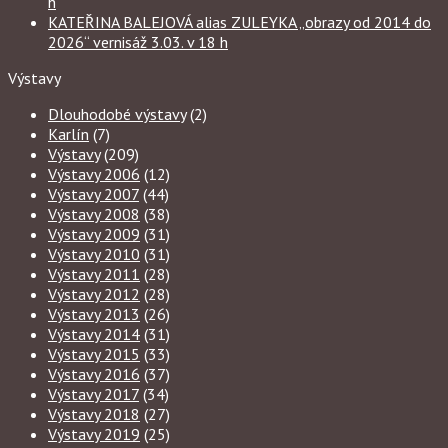
h
KATEŘINA BALEJOVÁ alias ZULEYKA „obrazy od 2014 do
2026“ vernisáž 3.03. v 18 h
Výstavy
Dlouhodobé výstavy
(2)
Karlín
(7)
Výstavy
(209)
Výstavy 2006
(12)
Výstavy 2007
(44)
Výstavy 2008
(38)
Výstavy 2009
(31)
Výstavy 2010
(31)
Výstavy 2011
(28)
Výstavy 2012
(28)
Výstavy 2013
(26)
Výstavy 2014
(31)
Výstavy 2015
(33)
Výstavy 2016
(37)
Výstavy 2017
(34)
Výstavy 2018
(27)
Výstavy 2019
(25)