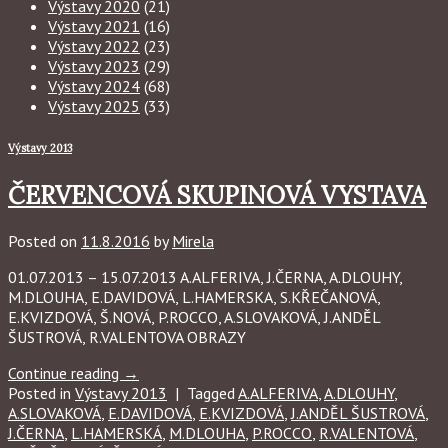
Výstavy 2020
(21)
Výstavy 2021
(16)
Výstavy 2022
(23)
Výstavy 2023
(29)
Výstavy 2024
(68)
Výstavy 2025
(33)
Výstavy 2013
ČERVENCOVÁ SKUPINOVÁ VYSTAVA
Posted on
11.8.2016
by
Mirela
01.07.2013 – 15.07.2013 A.ALFERIVA, J.ČERNA, A.DLOUHY,
M.DLOUHA, E.DAVIDOVÁ, L.HAMERSKA, S.KŘEČANOVÁ,
E.KVIZDOVÁ, Š.NOVÁ, P.ROCCO, A.SLOVAKOVÁ, J.ANDĚL
ŠUSTROVÁ, R.VALENTOVA OBRAZY
Continue reading
→
Posted in
Výstavy 2013
|
Tagged
A.ALFERIVA
,
A.DLOUHY
,
A.SLOVAKOVÁ
,
E.DAVIDOVÁ
,
E.KVIZDOVÁ
,
J.ANDĚL ŠUSTROVÁ
,
J.ČERNA
,
L.HAMERSKÁ
,
M.DLOUHA
,
P.ROCCO
,
R.VALENTOVÁ
,