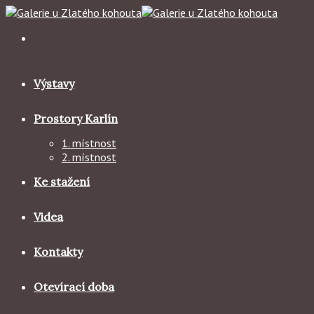
Skip
to
content
Výstavy
Prostory Karlín
1. místnost
2. místnost
Ke stažení
Videa
Kontakty
Otevírací doba