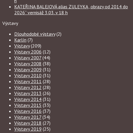
h
KATEŘINA BALEJOVÁ alias ZULEYKA „obrazy od 2014 do
2026“ vernisáž 3.03. v 18 h
Výstavy
Dlouhodobé výstavy
(2)
Karlín
(7)
Výstavy
(209)
Výstavy 2006
(12)
Výstavy 2007
(44)
Výstavy 2008
(38)
Výstavy 2009
(31)
Výstavy 2010
(31)
Výstavy 2011
(28)
Výstavy 2012
(28)
Výstavy 2013
(26)
Výstavy 2014
(31)
Výstavy 2015
(33)
Výstavy 2016
(37)
Výstavy 2017
(34)
Výstavy 2018
(27)
Výstavy 2019
(25)