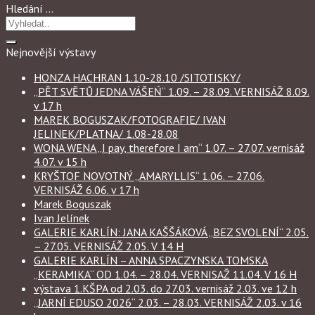
Hledání …
Nejnovější výstavy
HONZA HACHRAN 1.10-28.10 /SITOTISKY/
„PĚT SVĚTŮ JEDNA VÁŠEŃ“ 1.09. – 28.09. VERNISÁŽ 8.09.
v 17 h
MAREK BOGUSZAK/FOTOGRAFIE/ IVAN
JELINEK/PLATNA/ 1.08-28.08
WONA WENA „I pay, therefore I am“ 1.07. – 27.07. vernisáž
4.07. v 15 h
KRYŠTOF NOVOTNÝ „AMARYLLIS“ 1.06. – 27.06.
VERNISÁŽ 6.06. v 17 h
Marek Boguszak
Ivan Jelínek
GALERIE KARLÍN: JANA KAŠŠÁKOVÁ „BEZ SVOLENÍ“ 2.05.
– 27.05. VERNISÁŽ 2.05. V 14 H
GALERIE KARLÍN – ANNA SPACZYNSKA TOMSKA
„KERAMIKA“ OD 1.04. – 28.04. VERNISAŽ 11.04. V 16 H
výstava 1.KŠPA od 2.03. do 27.03. vernisáž 2.03. ve 12 h
„JARNÍ EDUSO 2026“ 2.03. – 28.03. VERNISÁŽ 2.03. v 16