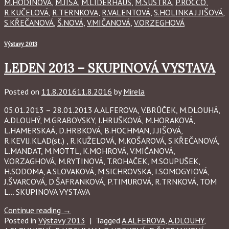
M.HODINOVÁ
,
M.JIŠA
,
M.LIDERHAUS
,
M.ŠUSTRA
,
P.ROCCO
,
R.KUČELOVÁ
,
R.TERNKOVA
,
R.VALENTOVÁ
,
S.HOLINKA.J.JIŠOVÁ
,
S.KŘEČANOVÁ
,
Š.NOVÁ
,
V.MIČANOVÁ
,
V.ORZEGHOVÁ
Výstavy 2013
LEDEN 2013 – SKUPINOVÁ VYSTAVA
Posted on
11.8.2016
11.8.2016
by
Mirela
05.01.2013 – 28.01.2013 A.ALFEROVA, V.BRŮČEK, M.DLOUHÁ,
A.DLOUHÝ, M.GRABOVSKY, I.HRUŠKOVÁ, M.HORAKOVÁ,
L.HAMERSKAÁ, D.HRBKOVÁ, B.HOCHMAN, J.JIŠOVÁ,
R.KEVIJ.KLAD(st.) , R.KUŽELOVÁ, M.KOŠAROVÁ, S.KŘEČANOVÁ,
L.MANDAT, M.MOTTL, K.MOHROVÁ, V.MIČANOVÁ,
V.ORZAGHOVÁ, M.RYTINOVÁ, T.ROHAČEK, M.SOUPUŠEK,
H.SODOMA, A.SLOVAKOVÁ, M.SICHROVSKA, I.SOMOGYIOVÁ,
J.ŠVARCOVÁ, D.ŠAFRANKOVÁ, P.TIMUROVÁ, R.TRNKOVÁ, TOM
L… SKUPINOVA VYSTAVA
Continue reading
→
Posted in
Výstavy 2013
|
Tagged
A.ALFEROVA
,
A.DLOUHY
,