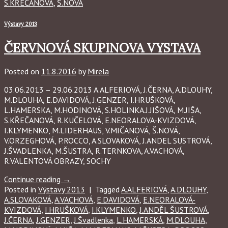
S.KŘEČANOVÁ
,
Š.NOVÁ
Výstavy 2013
ČERVNOVÁ SKUPINOVA VYSTAVA
Posted on
11.8.2016
by
Mirela
03.06.2013 – 29.06.2013 A.ALFERIOVÁ, J.ČERNA, A.DLOUHY,
M.DLOUHA, E.DAVIDOVÁ, J.GENZER, I.HRUŠKOVÁ,
L.HAMERSKA, M.HODINOVÁ, S.HOLINKA.J.JIŠOVÁ, M.JIŠA,
S.KŘEČANOVÁ, R.KUČELOVÁ, E.NEORALOVA-KVIZDOVÁ,
I.KLYMENKO, M.LIDERHAUS, V.MIČANOVÁ, Š.NOVÁ,
V.ORZEGHOVÁ, P.ROCCO, A.SLOVAKOVÁ, J.ANDEL SUSTROVÁ,
J.ŠVADLENKA, M.ŠUSTRA, R.TERNKOVA, A.VACHOVÁ,
R.VALENTOVÁ OBRAZY, SOCHY
Continue reading
→
Posted in
Výstavy 2013
|
Tagged
A.ALFERIOVÁ
,
A.DLOUHY
,
A.SLOVAKOVÁ
,
A.VACHOVÁ
,
E.DAVIDOVÁ
,
E.NEORALOVÁ-
KVIZDOVÁ
,
I.HRUŠKOVÁ
,
I.KLYMENKO
,
J.ANDĚL ŠUSTROVÁ
,
J.ČERNA
,
J.GENZER
,
J.Švadlenka
,
L.HAMERSKÁ
,
M.DLOUHA
,