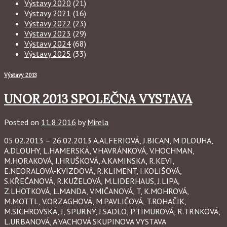
Výstavy 2020
(21)
Výstavy 2021
(16)
Výstavy 2022
(23)
Výstavy 2023
(29)
Výstavy 2024
(68)
Výstavy 2025
(33)
Výstavy 2013
UNOR 2013 SPOLEČNA VYSTAVA
Posted on
11.8.2016
by
Mirela
05.02.2013 – 26.02.2013 A.ALFERIOVÁ, J.BICAN, M.DLOUHA,
A.DLOUHY, L.HAMERSKÁ, V.HAVRÁNKOVÁ, V.HOCHMAN,
M.HORAKOVÁ, I.HRUŠKOVÁ, A.KAMINSKA, R.KEVI,
E.NEORALOVÁ-KVIZDOVÁ, R.KLIMENT, I.KOLIŠOVÁ,
S.KŘEČANOVÁ, R.KUŽELOVÁ, M.LIDERHAUS, J.LIPA,
Z.LHOTKOVÁ, L.MANDA, V.MIČANOVÁ, T, K.MOHROVÁ,
M.MOTTL, V.ORZAGHOVÁ, M.PAVLIČOVÁ, T.ROHAČIK,
M.SICHROVSKÁ, J, SPURNY, J.SADLO, P.TIMUROVÁ, R.TRNKOVÁ,
L.URBANOVÁ, A.VACHOVÁ SKUPINOVA VYSTAVA