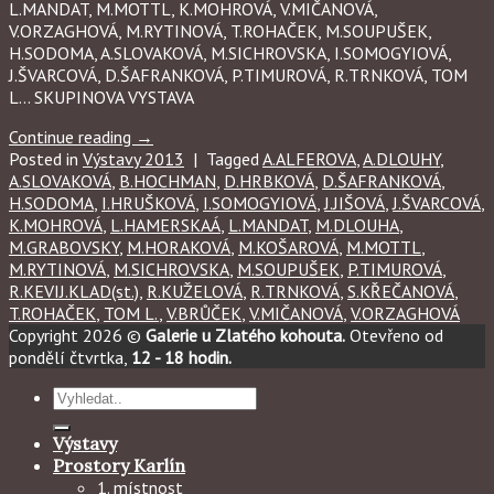
L.MANDAT, M.MOTTL, K.MOHROVÁ, V.MIČANOVÁ,
V.ORZAGHOVÁ, M.RYTINOVÁ, T.ROHAČEK, M.SOUPUŠEK,
H.SODOMA, A.SLOVAKOVÁ, M.SICHROVSKA, I.SOMOGYIOVÁ,
J.ŠVARCOVÁ, D.ŠAFRANKOVÁ, P.TIMUROVÁ, R.TRNKOVÁ, TOM
L… SKUPINOVA VYSTAVA
Continue reading
→
Posted in
Výstavy 2013
|
Tagged
A.ALFEROVA
,
A.DLOUHY
,
A.SLOVAKOVÁ
,
B.HOCHMAN
,
D.HRBKOVÁ
,
D.ŠAFRANKOVÁ
,
H.SODOMA
,
I.HRUŠKOVÁ
,
I.SOMOGYIOVÁ
,
J.JIŠOVÁ
,
J.ŠVARCOVÁ
,
K.MOHROVÁ
,
L.HAMERSKAÁ
,
L.MANDAT
,
M.DLOUHA
,
M.GRABOVSKY
,
M.HORAKOVÁ
,
M.KOŠAROVÁ
,
M.MOTTL
,
M.RYTINOVÁ
,
M.SICHROVSKA
,
M.SOUPUŠEK
,
P.TIMUROVÁ
,
R.KEVIJ.KLAD(st.)
,
R.KUŽELOVÁ
,
R.TRNKOVÁ
,
S.KŘEČANOVÁ
,
T.ROHAČEK
,
TOM L.
,
V.BRŮČEK
,
V.MIČANOVÁ
,
V.ORZAGHOVÁ
Copyright 2026 ©
Galerie u Zlatého kohouta.
Otevřeno od
pondělí čtvrtka,
12 - 18 hodin.
Hledat:
Výstavy
Prostory Karlín
1. místnost