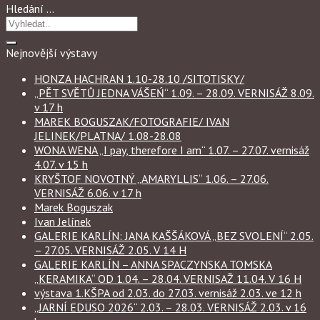
Hledání …
Nejnovější výstavy
HONZA HACHRAN 1.10-28.10 /SITOTISKY/
„PĚT SVĚTŮ JEDNA VÁŠEŃ“ 1.09. – 28.09. VERNISÁŽ 8.09.
v 17 h
MAREK BOGUSZAK/FOTOGRAFIE/ IVAN
JELINEK/PLATNA/ 1.08-28.08
WONA WENA „I pay, therefore I am“ 1.07. – 27.07. vernisáž
4.07. v 15 h
KRYŠTOF NOVOTNÝ „AMARYLLIS“ 1.06. – 27.06.
VERNISÁŽ 6.06. v 17 h
Marek Boguszak
Ivan Jelínek
GALERIE KARLÍN: JANA KAŠŠÁKOVÁ „BEZ SVOLENÍ“ 2.05.
– 27.05. VERNISÁŽ 2.05. V 14 H
GALERIE KARLÍN – ANNA SPACZYNSKA TOMSKA
„KERAMIKA“ OD 1.04. – 28.04. VERNISAŽ 11.04. V 16 H
výstava 1.KŠPA od 2.03. do 27.03. vernisáž 2.03. ve 12 h
„JARNÍ EDUSO 2026“ 2.03. – 28.03. VERNISÁŽ 2.03. v 16