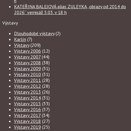
h
KATEŘINA BALEJOVÁ alias ZULEYKA „obrazy od 2014 do
2026“ vernisáž 3.03. v 18 h
Výstavy
Dlouhodobé výstavy
(2)
Karlín
(7)
Výstavy
(209)
Výstavy 2006
(12)
Výstavy 2007
(44)
Výstavy 2008
(38)
Výstavy 2009
(31)
Výstavy 2010
(31)
Výstavy 2011
(28)
Výstavy 2012
(28)
Výstavy 2013
(26)
Výstavy 2014
(31)
Výstavy 2015
(33)
Výstavy 2016
(37)
Výstavy 2017
(34)
Výstavy 2018
(27)
Výstavy 2019
(25)