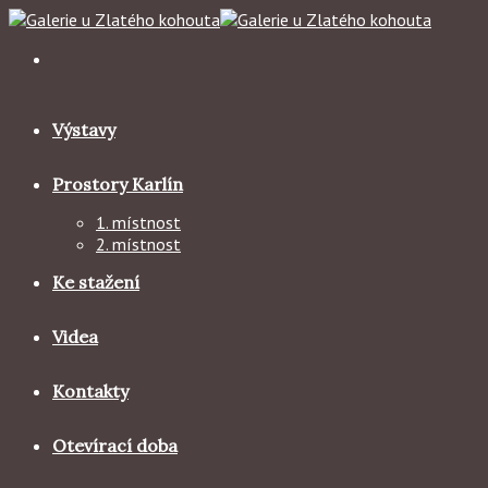
Skip
to
content
Výstavy
Prostory Karlín
1. místnost
2. místnost
Ke stažení
Videa
Kontakty
Otevírací doba