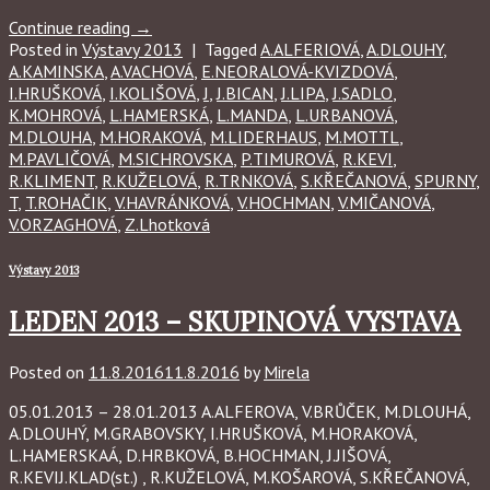
Continue reading
→
Posted in
Výstavy 2013
|
Tagged
A.ALFERIOVÁ
,
A.DLOUHY
,
A.KAMINSKA
,
A.VACHOVÁ
,
E.NEORALOVÁ-KVIZDOVÁ
,
I.HRUŠKOVÁ
,
I.KOLIŠOVÁ
,
J
,
J.BICAN
,
J.LIPA
,
J.SADLO
,
K.MOHROVÁ
,
L.HAMERSKÁ
,
L.MANDA
,
L.URBANOVÁ
,
M.DLOUHA
,
M.HORAKOVÁ
,
M.LIDERHAUS
,
M.MOTTL
,
M.PAVLIČOVÁ
,
M.SICHROVSKA
,
P.TIMUROVÁ
,
R.KEVI
,
R.KLIMENT
,
R.KUŽELOVÁ
,
R.TRNKOVÁ
,
S.KŘEČANOVÁ
,
SPURNY
,
T
,
T.ROHAČIK
,
V.HAVRÁNKOVÁ
,
V.HOCHMAN
,
V.MIČANOVÁ
,
V.ORZAGHOVÁ
,
Z.Lhotková
Výstavy 2013
LEDEN 2013 – SKUPINOVÁ VYSTAVA
Posted on
11.8.2016
11.8.2016
by
Mirela
05.01.2013 – 28.01.2013 A.ALFEROVA, V.BRŮČEK, M.DLOUHÁ,
A.DLOUHÝ, M.GRABOVSKY, I.HRUŠKOVÁ, M.HORAKOVÁ,
L.HAMERSKAÁ, D.HRBKOVÁ, B.HOCHMAN, J.JIŠOVÁ,
R.KEVIJ.KLAD(st.) , R.KUŽELOVÁ, M.KOŠAROVÁ, S.KŘEČANOVÁ,