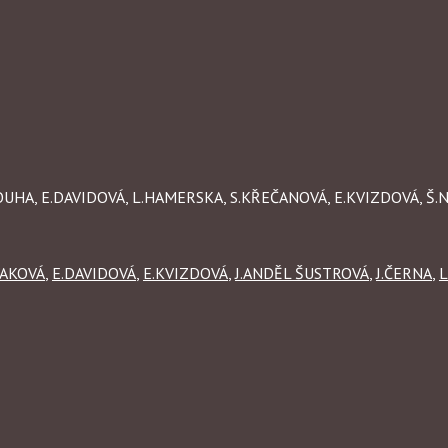
DLOUHA, E.DAVIDOVÁ, L.HAMERSKA, S.KŘEČANOVÁ, E.KVIZDOVÁ, Š.
VAKOVÁ
,
E.DAVIDOVÁ
,
E.KVIZDOVÁ
,
J.ANDĚL ŠUSTROVÁ
,
J.ČERNA
,