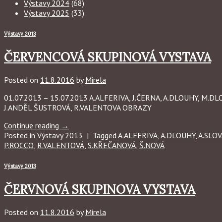
Výstavy 2024
(68)
Výstavy 2025
(33)
Výstavy 2013
ČERVENCOVÁ SKUPINOVÁ VYSTAVA
Posted on
11.8.2016
by
Mirela
01.07.2013 – 15.07.2013 A.ALFERIVA, J.ČERNA, A.DLOUHY, M.
J.ANDĚL ŠUSTROVÁ, R.VALENTOVA OBRAZY
Continue reading
→
Posted in
Výstavy 2013
|
Tagged
A.ALFERIVA
,
A.DLOUHY
,
A.SLO
P.ROCCO
,
R.VALENTOVÁ
,
S.KŘEČANOVÁ
,
Š.NOVÁ
Výstavy 2013
ČERVNOVÁ SKUPINOVA VYSTAVA
Posted on
11.8.2016
by
Mirela