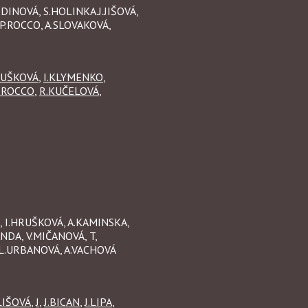
DINOVÁ, S.HOLINKA.J.JIŠOVÁ,
P.ROCCO, A.SLOVAKOVÁ,
RUŠKOVÁ
,
I.KLYMENKO
,
.ROCCO
,
R.KUČELOVÁ
,
, I.HRUŠKOVÁ, A.KAMINSKA,
NDA, V.MIČANOVÁ, T,
 L.URBANOVÁ, A.VACHOVÁ
LIŠOVÁ
,
J
,
J.BICAN
,
J.LIPA
,