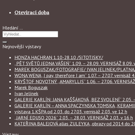
Otevírací doba
Hledání …
Nejnovější výstavy
HONZA HACHRAN 1.10-28.10 /SITOTISKY/
„PĚT SVĚTŮ JEDNA VÁŠEŃ“ 1.09. – 28.09. VERNISÁŽ 8.09. v
MAREK BOGUSZAK/FOTOGRAFIE/ IVAN JELINEK/PLATNA/ 
WONA WENA „I pay, therefore I am“ 1.07. – 27.07. vernisáž 4.
KRYŠTOF NOVOTNÝ „AMARYLLIS“ 1.06. – 27.06. VERNISÁŽ 6
Marek Boguszak
Ivan Jelínek
GALERIE KARLÍN: JANA KAŠŠÁKOVÁ „BEZ SVOLENÍ“ 2.05. – 
GALERIE KARLÍN – ANNA SPACZYNSKA TOMSKA „KERAMIKA“ 
výstava 1.KŠPA od 2.03. do 27.03. vernisáž 2.03. ve 12 h
„JARNÍ EDUSO 2026“ 2.03. – 28.03. VERNISÁŽ 2.03. v 16 h
KATEŘINA BALEJOVÁ alias ZULEYKA „obrazy od 2014 do 2026
Výstavy