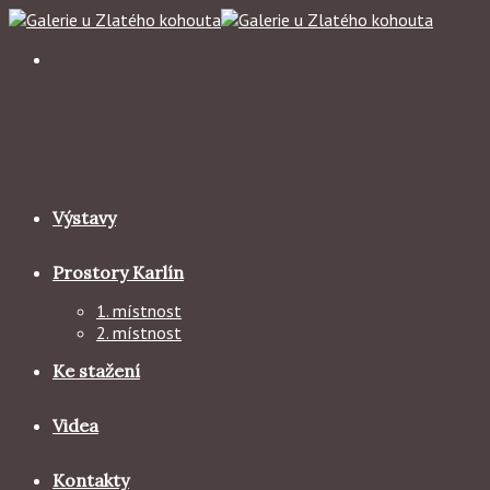
Skip
to
content
Výstavy
Prostory Karlín
1. místnost
2. místnost
Ke stažení
Videa
Kontakty