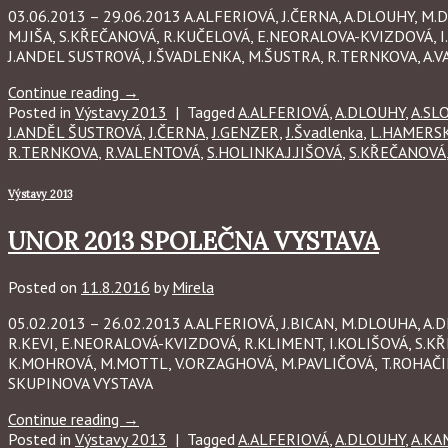
03.06.2013 – 29.06.2013 A.ALFERIOVÁ, J.ČERNA, A.DLOUHY, M
M.JIŠA, S.KŘEČANOVÁ, R.KUČELOVÁ, E.NEORALOVA-KVIZDOVÁ, I
J.ANDEL SUSTROVÁ, J.ŠVADLENKA, M.ŠUSTRA, R.TERNKOVA, A.
Continue reading
→
Posted in
Výstavy 2013
|
Tagged
A.ALFERIOVÁ
,
A.DLOUHY
,
A.SL
J.ANDĚL ŠUSTROVÁ
,
J.ČERNA
,
J.GENZER
,
J.Švadlenka
,
L.HAMERS
R.TERNKOVA
,
R.VALENTOVÁ
,
S.HOLINKA.J.JIŠOVÁ
,
S.KŘEČANOVÁ
Výstavy 2013
UNOR 2013 SPOLEČNA VYSTAVA
Posted on
11.8.2016
by
Mirela
05.02.2013 – 26.02.2013 A.ALFERIOVÁ, J.BICAN, M.DLOUHA, 
R.KEVI, E.NEORALOVÁ-KVIZDOVÁ, R.KLIMENT, I.KOLIŠOVÁ, S.KŘ
K.MOHROVÁ, M.MOTTL, V.ORZAGHOVÁ, M.PAVLIČOVÁ, T.ROHAČIK,
SKUPINOVA VYSTAVA
Continue reading
→
Posted in
Výstavy 2013
|
Tagged
A.ALFERIOVÁ
,
A.DLOUHY
,
A.KA