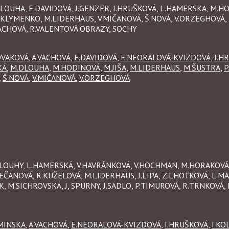
.DLOUHA, E.DAVIDOVÁ, J.GENZER, I.HRUŠKOVÁ, L.HAMERSKA, M.HO
.KLYMENKO, M.LIDERHAUS, V.MIČANOVÁ, Š.NOVÁ, V.ORZEGHOVÁ, 
VACHOVÁ, R.VALENTOVÁ OBRAZY, SOCHY
OVAKOVÁ
,
A.VACHOVÁ
,
E.DAVIDOVÁ
,
E.NEORALOVÁ-KVIZDOVÁ
,
I.H
KÁ
,
M.DLOUHA
,
M.HODINOVÁ
,
M.JIŠA
,
M.LIDERHAUS
,
M.ŠUSTRA
,
P
,
Š.NOVÁ
,
V.MIČANOVÁ
,
V.ORZEGHOVÁ
A.DLOUHY, L.HAMERSKÁ, V.HAVRÁNKOVÁ, V.HOCHMAN, M.HORAKOVÁ
EČANOVÁ, R.KUŽELOVÁ, M.LIDERHAUS, J.LIPA, Z.LHOTKOVÁ, L.MA
 M.SICHROVSKÁ, J, SPURNY, J.SADLO, P.TIMUROVÁ, R.TRNKOVÁ,
MINSKA
,
A.VACHOVÁ
,
E.NEORALOVÁ-KVIZDOVÁ
,
I.HRUŠKOVÁ
,
I.KO